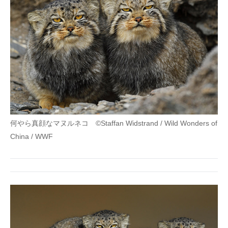
何やら真顔なマヌルネコ ©Staffan Widstrand / Wild Wonders of
China / WWF