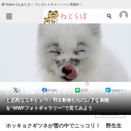
🎁 Switch 2もあたる！ プレゼントキャンペーン実施中！
ねとらぼメニュー
TOP
ニュース
エンタメ
クイズ
グルメ
地域
住まい
教育・育児
動物
リサーチ
2021/05/24 12:00（公開）
X
Share
LINE
hatena
会員記事
にっこり笑顔のホッキョクギツネ、「ンン゛ーッ！」
と必死なユキヒョウ 野生動物たちのレアな表情
LINEで友だちになると、誰でも見ることができます。
メディア
を“WWFフォトギャラリー”で見てみよう
目次を表示
注目記事を集めた総合ページ
ホッキョクギツネが雪の中でニッコリ！ 野生生
ITの今と未来を見通す