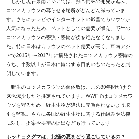
しかし現在東南アジアでは、熱帯雨林の開発が進み、
コツメカワウソの暮らせる場所がどんどん減っていま
す。さらにテレビやインターネットの影響でカワウソが
人気になったため、ペットとしての需要が増え、野生の
コツメカワウソの密猟・密輸が後を絶たなくなりまし
た。特に日本はカワウソのペット需要が高く、東南アジ
アで2015年〜2017年に摘発されたコツメカワウソ密輸の
うち、半数以上が日本に輸出する目的のものだったと判
明しています。
野生のコツメカワウソの個体数は、この30年間だけで
30%減少したと推定されています。WWFではコツメカワ
ウソを守るため、野生生物が違法に売買されないよう取
引を監視。さらに各国の野生生物に関する仕組みや法律
に対し、提案や要望の提出なども行っています。
ホッキョクグマは、北極の夏をどう過ごしているの？