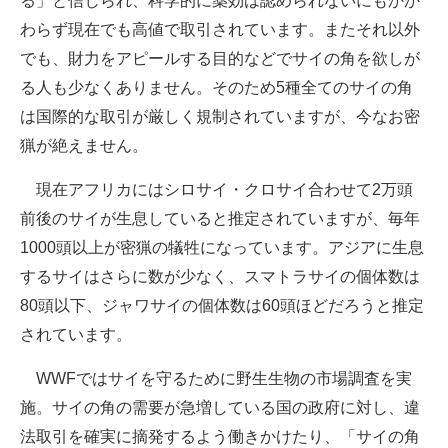
る」と信じられ、科学的に薬効は認められないにもかか
わらず現在でも高値で取引されています。またそれ以外
でも、財力をアピールする目的などでサイの角を欲しが
る人も少なくありません。そのため5種全てのサイの角
は国際的な取引が厳しく規制されていますが、今なお密
猟が絶えません。
現在アフリカにはシロサイ・クロサイ合わせて2万頭
前後のサイが生息していると推定されていますが、毎年
1000頭以上が密猟の犠牲になっています。アジアに生息
するサイはさらに数が少なく、スマトラサイの個体数は
80頭以下、ジャワサイの個体数は60頭ほどだろうと推定
されています。
WWFではサイを守るために野生生物の市場調査を実
施。サイの角の需要が急増している国の政府に対し、違
法取引を確実に摘発するよう働きかけたり、「サイの角