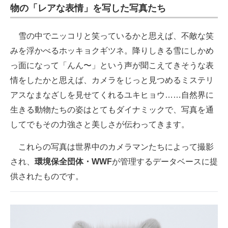
物の「レアな表情」を写した写真たち
スマホと通信の最新トレンド
雪の中でニッコリと笑っているかと思えば、不敵な笑
進化するPCとデバイスの未来
みを浮かべるホッキョクギツネ。降りしきる雪にしかめ
好きが集まる 比べて選べる
っ面になって「んん〜」という声が聞こえてきそうな表
情をしたかと思えば、カメラをじっと見つめるミステリ
ビジネスと働き方のヒント
アスなまなざしを見せてくれるユキヒョウ……自然界に
AI活用のいまが分かる
生きる動物たちの姿はとてもダイナミックで、写真を通
してでもその力強さと美しさが伝わってきます。
企業ITのトレンドを詳説
これらの写真は世界中のカメラマンたちによって撮影
経営リーダーのコミュニティ
され、
環境保全団体・WWF
が管理するデータベースに提
マーケ×ITの今がよく分かる
供されたものです。
ITエンジニア向け専門サイト
企業向けIT製品の総合サイト