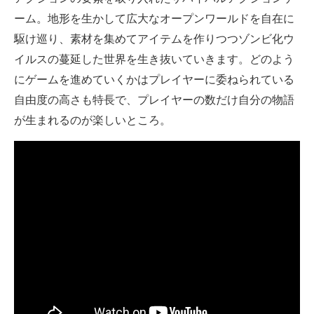
IT製品の技術・比較・事例
ーム。地形を生かして広大なオープンワールドを自在に
駆け巡り、素材を集めてアイテムを作りつつゾンビ化ウ
製造業のIT導入・活用を支援
イルスの蔓延した世界を生き抜いていきます。どのよう
モノづくり技術者専門サイト
にゲームを進めていくかはプレイヤーに委ねられている
自由度の高さも特長で、プレイヤーの数だけ自分の物語
エレクトロニクス専門サイト
が生まれるのが楽しいところ。
電子設計の基本と応用
エネルギーの専門メディア
建設×テクノロジーの最前線
ちょっと気になるネットの話題