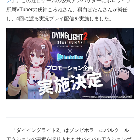
ン
」。この注目ゲームの公式アンバサダーにホロライブ
所属VTuberの戌神ころねさん、獅白ぼたんさんが就任
スマホと通信の最新トレンド
し、4回に渡る実況プレイ配信を実施しました。
進化するPCとデバイスの未来
好きが集まる 比べて選べる
ビジネスと働き方のヒント
AI活用のいまが分かる
企業ITのトレンドを詳説
経営リーダーのコミュニティ
マーケ×ITの今がよく分かる
ITエンジニア向け専門サイト
「ダイイングライト2」はゾンビホラーにパルクール
企業向けIT製品の総合サイト
アクションの要素を取り入れたサバイバルアクションゲ