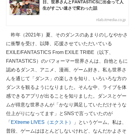
日、世界さんとFANTASTICSに出会って人
IT製品の技術・比較・事例
生がすごい速さで変わった話
製造業のIT導入・活用を支援
nlab.itmedia.co.jp
モノづくり技術者専門サイト
昨年（2021年）夏、そのダンスのあまりのしなやかさ
に衝撃を受け、以降、応援させていただいている
エレクトロニクス専門サイト
EXILE/FANTASTICS From EXILE TRIBE（以下、
電子設計の基本と応用
FANTASTICS）のパフォーマー世界さんは、自他ともに
認めるダンス、アニメ、漫画、ゲーム好き。私も世界さ
エネルギーの専門メディア
んを通じて「ダンス」の楽しさを知り、いろいろな方の
建設×テクノロジーの最前線
ダンスを観るようになりました。そんな中、ライブを体
感できるアプリが出ることを知りました。ダンスとゲー
ちょっと気になるネットの話題
ムが得意な世界さんが「かなり満足していただけそうな
仕上がりになってます」とSNSで言っていたのが
「
EXtreme LIVES（エクスト）
」というゲーム。私は、
普段、ゲームはほとんどしないけれど、なんだかよさそ