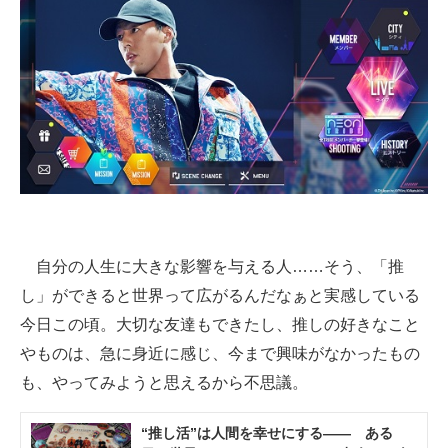
スマホと通信の最新トレンド
進化するPCとデバイスの未来
好きが集まる 比べて選べる
ビジネスと働き方のヒント
AI活用のいまが分かる
企業ITのトレンドを詳説
自分の人生に大きな影響を与える人……そう、「推
経営リーダーのコミュニティ
し」ができると世界って広がるんだなぁと実感している
今日この頃。大切な友達もできたし、推しの好きなこと
マーケ×ITの今がよく分かる
やものは、急に身近に感じ、今まで興味がなかったもの
ITエンジニア向け専門サイト
も、やってみようと思えるから不思議。
企業向けIT製品の総合サイト
“推し活”は人間を幸せにする―― ある