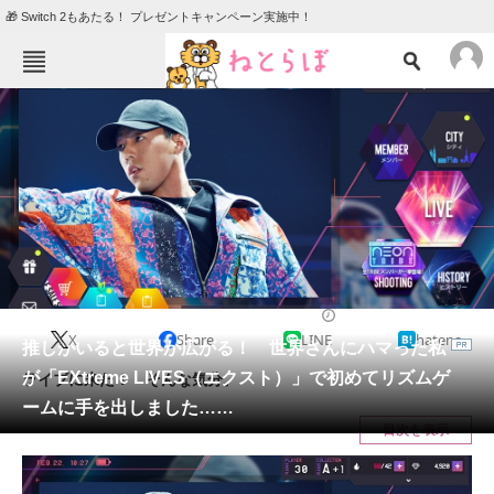
🎁 Switch 2もあたる！ プレゼントキャンペーン実施中！
ねとらぼメニュー
TOP
ニュース
エンタメ
クイズ
グルメ
地域
住まい
教育・育児
動物
リサーチ
2022/02/25 19:00（公開）
X
Share
LINE
hatena
会員記事
推しがいると世界が広がる！ 世界さんにハマった私
が「EXtreme LIVES（エクスト）」で初めてリズムゲ
ライブに来た！ そんな気分。
メディア
ームに手を出しました……
目次を表示
注目記事を集めた総合ページ
ITの今と未来を見通す