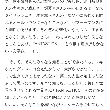
勢、澤本夏輝さんの思わず息をのむ美しさ、瀬口黎弥さ
んの力強さと繊細さ、堀夏喜さんの時が止まるようなス
タイリッシュさ、木村慧人さんのしなやかにも強くも踊
れるオールラウンダーなところなど、パフォーマンスに
も個性があります。それぞれが夢をかなえつつ、集まる
とさらに強くなる。さらに、わちゃわちゃした仲良しな
ところもあり、FANTASTICS……もう推す選択肢しかな
い（文字数……）。
そして、そんなみんなを知ることができたのも、世界
さんのダンスに出会えたからで、大げさではなく、ここ
まで生きてきてよかったなぁ、第二の人生が始まったな
ぁって思うのです。今まで知らなかった新しく美しき世
界を見せてくれる世界さんとFANTASTICS。その存在を
知ることができた、この奇跡にただただ感謝しかな
い……。そんなことを思いながら、ゲームをさせてもら