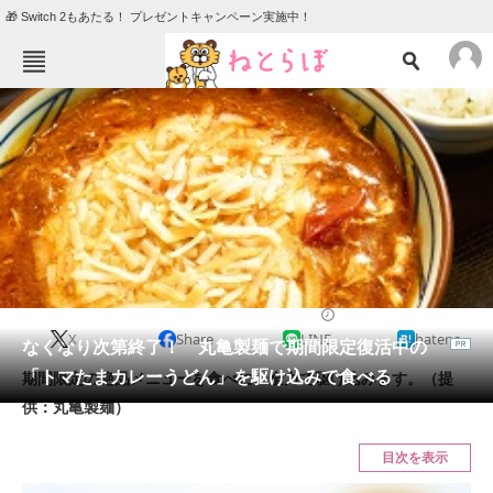
🎁 Switch 2もあたる！ プレゼントキャンペーン実施中！
ねとらぼメニュー
TOP
ニュース
エンタメ
クイズ
グルメ
地域
住まい
教育・育児
動物
リサーチ
2022/05/13 11:00（公開）
X
Share
LINE
hatena
会員記事
なくなり次第終了！ 丸亀製麺で期間限定復活中の
「トマたまカレーうどん」を駆け込みで食べる
期間限定の絶品メニューを食べに、全力で駆け込みます。（提
メディア
供：丸亀製麺）
注目記事を集めた総合ページ
目次を表示
ITの今と未来を見通す