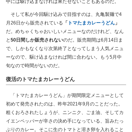
中には駆け込まなければ果たせないこともあるのだ。
IT製品の技術・比較・事例
そして私が今回駆け込みで目指すのは、丸亀製麺で4
製造業のIT導入・活用を支援
月26日から販売されている
「
トマたまカレーうどん
」
モノづくり技術者専門サイト
だ。めちゃくちゃおいしいメニューなのだけれど、なん
と
50日間しか販売されない
のだ。販売期間は6月14日ま
エレクトロニクス専門サイト
で、しかもなくなり次第終了となってしまう人気メニュ
電子設計の基本と応用
ーなので、駆け込まなければ間に合わない。もう5月中
旬なので時間がないのだ。
エネルギーの専門メディア
復活のトマたまカレーうどん
建設×テクノロジーの最前線
ちょっと気になるネットの話題
「トマたまカレーうどん」が期間限定メニューとして
初めて発売されたのは、昨年2021年9月のことだった。
粗くおろされたしょうが、ニンニク、ごま油、そしてカ
イエンペッパーが辛さの決め手になっている、旨みたっ
ぷりのカレー。そこに生のトマトと溶き卵を入れること