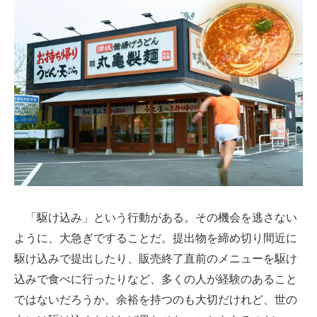
スマホと通信の最新トレンド
進化するPCとデバイスの未来
好きが集まる 比べて選べる
ビジネスと働き方のヒント
AI活用のいまが分かる
企業ITのトレンドを詳説
経営リーダーのコミュニティ
「駆け込み」という行動がある。その機会を逃さない
ように、大急ぎですることだ。提出物を締め切り間近に
マーケ×ITの今がよく分かる
駆け込みで提出したり、販売終了直前のメニューを駆け
ITエンジニア向け専門サイト
込みで食べに行ったりなど、多くの人が経験のあること
企業向けIT製品の総合サイト
ではないだろうか。余裕を持つのも大切だけれど、世の