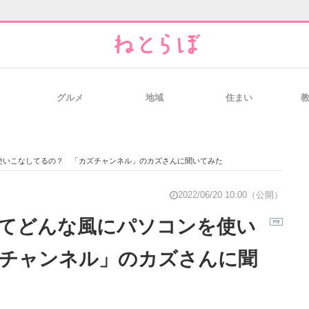
グルメ
地域
住まい
と未来を見通す
スマホと通信の最新トレンド
進化するPCとデ
使いこなしてるの？ 「カズチャンネル」のカズさんに聞いてみた
のいまが分かる
企業ITのトレンドを詳説
経営リーダーの
2022/06/20 10:00（公開）
てどんな風にパソコンを使い
チャンネル」のカズさんに聞
T製品の総合サイト
IT製品の技術・比較・事例
製造業のIT導入