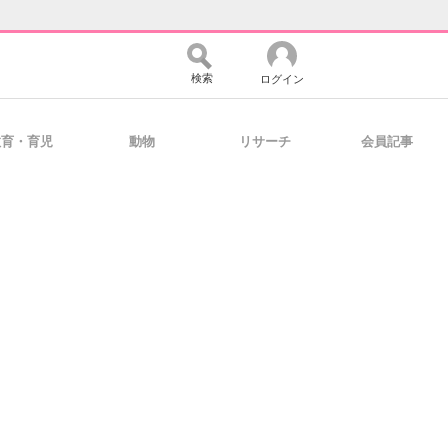
検索
ログイン
教育・育児
動物
リサーチ
会員記事
バイスの未来
好きが集まる 比べて選べる
コミュニティ
マーケ×ITの今がよく分かる
・活用を支援