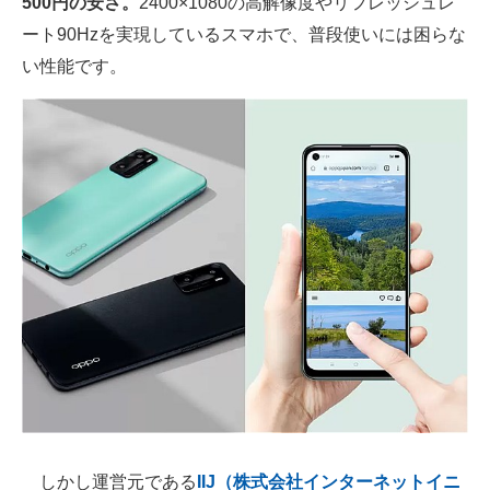
500円の安さ。
2400×1080の高解像度やリフレッシュレ
IT製品の技術・比較・事例
ート90Hzを実現しているスマホで、普段使いには困らな
い性能です。
製造業のIT導入・活用を支援
モノづくり技術者専門サイト
エレクトロニクス専門サイト
電子設計の基本と応用
エネルギーの専門メディア
建設×テクノロジーの最前線
ちょっと気になるネットの話題
しかし運営元である
IIJ（株式会社インターネットイニ