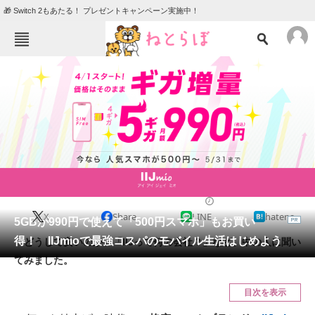
🎁 Switch 2もあたる！ プレゼントキャンペーン実施中！
ねとらぼメニュー
TOP
ニュース
エンタメ
クイズ
グルメ
地域
住まい
教育・育児
動物
リサーチ
2023/05/02 16:00（公開）
X
Share
LINE
hatena
会員記事
5GBが990円で使えて「500円スマホ」もお買い
得！ IIJmioで最強コスパのモバイル生活はじめよう
「どうして安いのか」「IIJって何の会社？」など、中の人に聞い
メディア
てみました。
注目記事を集めた総合ページ
目次を表示
ITの今と未来を見通す