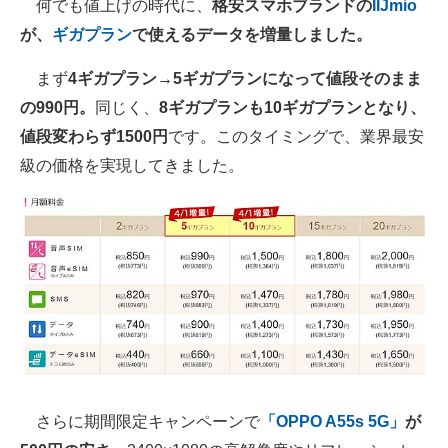
何でも値上げの時代に、
格安スマホブランドの
IIJmio
が、
ギガプラン
で使えるデータを増量しました。
スマホと通信の最新トレンド
まず
4ギガプラン→5ギガプランになって値段そのまま
進化するPCとデバイスの未来
の990円。
同じく、
8ギガプランも10ギガプランとなり、
好きが集まる 比べて選べる
値段変わらず1500円
です。このタイミングで、業界最安
ビジネスと働き方のヒント
級の価格を実現してきました。
AI活用のいまが分かる
企業ITのトレンドを詳説
経営リーダーのコミュニティ
マーケ×ITの今がよく分かる
ITエンジニア向け専門サイト
さらに期間限定キャンペーンで
「OPPO A55s 5G」
が
企業向けIT製品の総合サイト