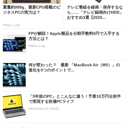
重量約999g、最新CPU搭載のビ
テレビ番組を録画・保存するな
ジネスPCの実力は？
ら……「テレビ録画向けHDD」
おすすめ3選【2025...
PR(ねとらぼ)
FPが解説！Apple製品を分割手数料0円で入手する
方法とは？
PR(Fav-Log)
何が変わった？ 最新 「MacBook Air（M5）」の
進化を3つのポイントで...
「5年前のPC」とこんなに違う！予算10万円台前半
で実現する快適PCライフ
PR(ITmedia PC USER)