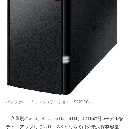
バッファロー「リンクステーション LS220DG」
容量別に2TB、4TB、6TB、8TB、12TBの計5モデルを
ラインアップしており、2ベイならではの最大保存容量