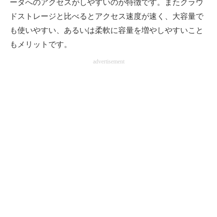
ータへのアクセスがしやすいのが特徴です。またクラウ
電子設計の基本と応用
ドストレージと比べるとアクセス速度が速く、大容量で
も使いやすい、あるいは柔軟に容量を増やしやすいこと
エネルギーの専門メディア
もメリットです。
建設×テクノロジーの最前線
advertisement
ちょっと気になるネットの話題