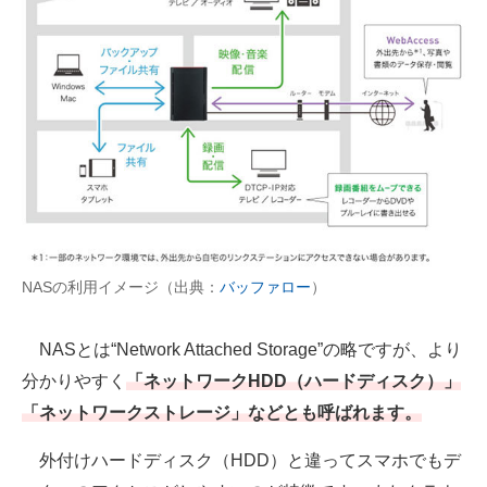
AI活用のいまが分かる
企業ITのトレンドを詳説
経営リーダーのコミュニティ
マーケ×ITの今がよく分かる
ITエンジニア向け専門サイト
企業向けIT製品の総合サイト
NASの利用イメージ（出典：
バッファロー
）
IT製品の技術・比較・事例
NASとは“Network Attached Storage”の略ですが、より
製造業のIT導入・活用を支援
分かりやすく
「ネットワークHDD（ハードディスク）」
「ネットワークストレージ」などとも呼ばれます。
モノづくり技術者専門サイト
外付けハードディスク（HDD）と違ってスマホでもデ
エレクトロニクス専門サイト