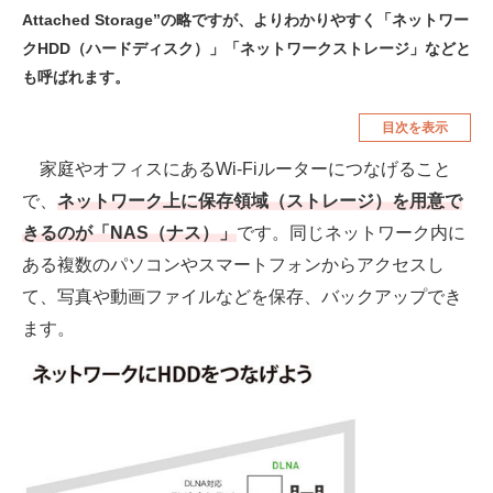
Attached Storage”の略ですが、よりわかりやすく「ネットワー
空調・季節家電
美容・コスメ
クHDD（ハードディスク）」「ネットワークストレージ」などと
腕時計
車・バイク
も呼ばれます。
釣り具・釣り用品
食品・飲料・お酒
目次を表示
食器・グラス・カトラリー
家庭やオフィスにあるWi-Fiルーターにつなげること
で、
ネットワーク上に保存領域（ストレージ）を用意で
メディア
きるのが「NAS（ナス）」
です。同じネットワーク内に
注目記事を集めた総合ページ
ある複数のパソコンやスマートフォンからアクセスし
て、写真や動画ファイルなどを保存、バックアップでき
ITの今と未来を見通す
ます。
スマホと通信の最新トレンド
進化するPCとデバイスの未来
好きが集まる 比べて選べる
ビジネスと働き方のヒント