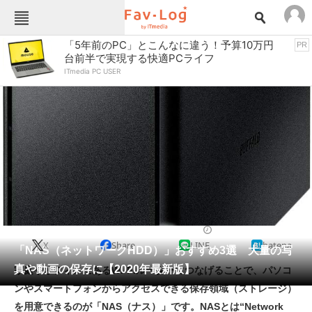
Fav-Logカテゴリー一覧
「5年前のPC」とこんなに違う！予算10万円
PR
台前半で実現する快適PCライフ
TOP
アウトドア用品
ITmedia PC USER
インテリア・収納
おもちゃ・ホビー
カメラ
キッチン家電
キッチン用品
ゲーム
コンテンツ・サービス
スイーツ・お菓子
スポーツ・レジャー
スマホ・携帯電話
パソコン・タブレット
ファッション
パソコン周辺機器
2020/12/07 20:32（公開）
X
Share
LINE
hatena
ペット
「NAS（ネットワークHDD）」おすすめ3選 大量の写
家電
真や動画の保存に【2020年最新版】
家庭やオフィスにあるWi-Fiルーターにつなげることで、パソコ
工具・DIY
本・DVD・CD
ンやスマートフォンからアクセスできる保存領域（ストレージ）
生活家電
生活用品
を用意できるのが「NAS（ナス）」です。NASとは“Network