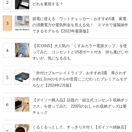
2
どれを重視する？
節電に使える「ワットチェッカー」おすすめ5選 家電
3
の消費電力や電気料金を見える化！ スマホで遠隔操作
できるモデルも【2023年最新版】
【3COINS】大人気の「くすみカラー電源タップ」を使
4
ってみた コンセントとUSBポート付き 持ち運びしや
すいが、気になる点も
「外付けブルーレイドライブ」おすすめ3選 厚さわず
5
か約1.2cmのモデルや音質にこだわったプレミアムモデ
ルなど【2024年2月版】
【ダイソー購入品】話題の「組立式コンセント収納ボッ
6
クス」を使ってみた 220円のおしゃれ収納グッズは要
チェック
くるくるっとして、すっきり片付く【ダイソー姉妹店】
7