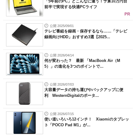
「5年前のPC」とこんなに違う！予算10万円台
前半で実現する快適PCライフ
PR
公開 2025/09/01
テレビ番組を録画・保存するなら……「テレビ
録画向けHDD」おすすめ3選【2025...
公開 2026/04/14
何が変わった？ 最新 「MacBook Air（M
5）」の進化を3つのポイントで...
公開 2026/07/03
大容量データの持ち運びやバックアップに便
利 WesternDigitalのポータ...
公開 2026/07/15
使い道いろいろ12インチ！ Xiaomiのタブレッ
ト「POCO Pad M1」が...