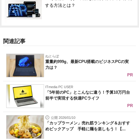
する方法とは？
関連記事
ねとらぼ
重量約999g、最新CPU搭載のビジネスPCの実
力は？
PR
ITmedia PC USER
「5年前のPC」とこんなに違う！予算10万円台
前半で実現する快適PCライフ
PR
公開 2026/01/10
「カップラーメン」売れ筋ランキング＆おすす
めピックアップ 手軽に麺を楽しもう！【...