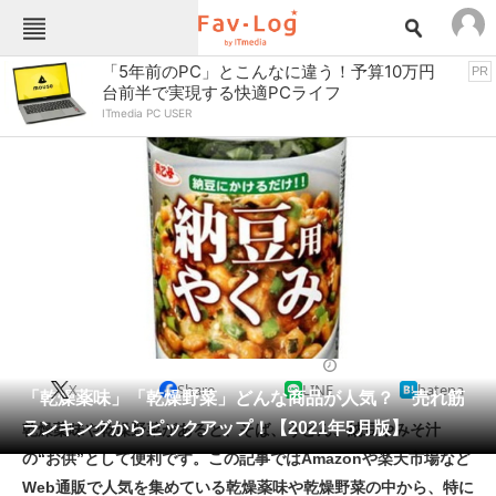
Fav-Logカテゴリー一覧
「5年前のPC」とこんなに違う！予算10万円
PR
台前半で実現する快適PCライフ
TOP
アウトドア用品
ITmedia PC USER
インテリア・収納
おもちゃ・ホビー
カメラ
キッチン家電
キッチン用品
ゲーム
コンテンツ・サービス
スイーツ・お菓子
スポーツ・レジャー
スマホ・携帯電話
パソコン・タブレット
ファッション
缶詰・瓶詰・保存食
2021/05/22 13:30（公開）
X
Share
LINE
hatena
ペット
「乾燥薬味」「乾燥野菜」どんな商品が人気？ 売れ筋
家電
ランキングからピックアップ！【2021年5月版】
乾燥薬味や乾燥野菜があると、そば、うどん、納豆やみそ汁
工具・DIY
本・DVD・CD
の“お供”として便利です。この記事ではAmazonや楽天市場など
生活家電
生活用品
Web通販で人気を集めている乾燥薬味や乾燥野菜の中から、特に