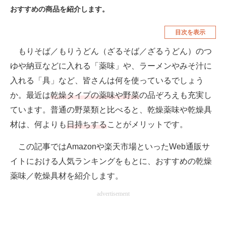
おすすめの商品を紹介します。
空調・季節家電
美容・コスメ
目次を表示
腕時計
車・バイク
もりそば／もりうどん（ざるそば／ざるうどん）のつ
釣り具・釣り用品
食品・飲料・お酒
ゆや納豆などに入れる「薬味」や、ラーメンやみそ汁に
食器・グラス・カトラリー
入れる「具」など、皆さんは何を使っているでしょう
か。最近は
乾燥タイプの薬味や野菜
の品ぞろえも充実し
メディア
ています。普通の野菜類と比べると、乾燥薬味や乾燥具
注目記事を集めた総合ページ
材は、何よりも
日持ちする
ことがメリットです。
ITの今と未来を見通す
この記事ではAmazonや楽天市場といったWeb通販サ
スマホと通信の最新トレンド
イトにおける人気ランキングをもとに、おすすめの乾燥
薬味／乾燥具材を紹介します。
進化するPCとデバイスの未来
advertisement
好きが集まる 比べて選べる
ビジネスと働き方のヒント