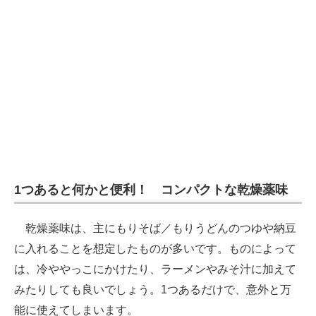
AI活用のいまが分かる
企業ITのトレンドを詳説
経営リーダーのコミュニティ
マーケ×ITの今がよく分かる
ITエンジニア向け専門サイト
企業向けIT製品の総合サイト
1つあると何かと便利！ コンパクトな乾燥薬味
IT製品の技術・比較・事例
乾燥薬味は、主にもりそば／もりうどんのつゆや納豆
製造業のIT導入・活用を支援
に入れることを想定したものが多いです。ものによって
は、冷ややっこにかけたり、ラーメンやみそ汁に加えて
モノづくり技術者専門サイト
みたりしても良いでしょう。1つあるだけで、意外と万
エレクトロニクス専門サイト
能に使えてしまいます。