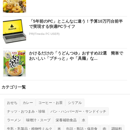
「5年前のPC」とこんなに違う！予算10万円台前半
で実現する快適PCライフ
PR(ITmedia PC USER)
かけるだけの「うどんつゆ」おすすめ22選 簡単で
おいしい「プチっと」や「具麺」な...
カテゴリ一覧
おせち
カレー
コーヒー・お茶
シリアル
ナッツ・おつまみ・珍味
パン・ハンバーガー・サンドイッチ
ラーメン
味噌汁・スープ
栄養補助食品
水
牛乳・乳製品・植物性ミルク
米
缶詰・瓶詰・保存食
肉
調味料