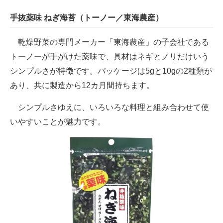
電子設計の基本と応用
手抜薬味 ねぎ海苔（トーノー／東海農産）
エネルギーの専門メディア
乾燥野菜の専門メーカー「東海農産」の子会社である
建設×テクノロジーの最前線
トーノーが手がけた薬味で、具材はネギとノリだけいう
シンプルさが特徴です。パッケージは5gと10gの2種類が
ちょっと気になるネットの話題
あり、共に製造から12カ月間持ちます。
シンプルさゆえに、いろいろな料理と組み合わせて使
いやすいことが魅力です。