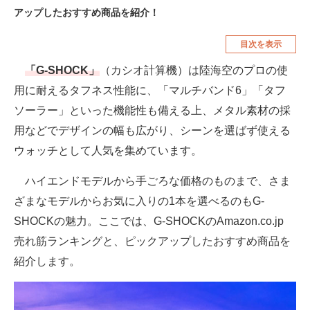
アップしたおすすめ商品を紹介！
空調・季節家電
美容・コスメ
目次を表示
腕時計
車・バイク
「G-SHOCK」
（カシオ計算機）は陸海空のプロの使
釣り具・釣り用品
食品・飲料・お酒
用に耐えるタフネス性能に、「マルチバンド6」「タフ
食器・グラス・カトラリー
ソーラー」といった機能性も備える上、メタル素材の採
用などでデザインの幅も広がり、シーンを選ばず使える
メディア
ウォッチとして人気を集めています。
注目記事を集めた総合ページ
ハイエンドモデルから手ごろな価格のものまで、さま
ITの今と未来を見通す
ざまなモデルからお気に入りの1本を選べるのもG-
スマホと通信の最新トレンド
SHOCKの魅力。ここでは、G-SHOCKのAmazon.co.jp
売れ筋ランキングと、ピックアップしたおすすめ商品を
進化するPCとデバイスの未来
紹介します。
好きが集まる 比べて選べる
ビジネスと働き方のヒント