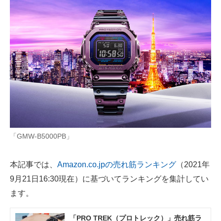
AI活用のいまが分かる
企業ITのトレンドを詳説
経営リーダーのコミュニティ
マーケ×ITの今がよく分かる
ITエンジニア向け専門サイト
企業向けIT製品の総合サイト
「GMW-B5000PB」
IT製品の技術・比較・事例
本記事では、
Amazon.co.jpの売れ筋ランキング
（2021年
製造業のIT導入・活用を支援
9月21日16:30現在）に基づいてランキングを集計してい
モノづくり技術者専門サイト
ます。
エレクトロニクス専門サイト
「PRO TREK（プロトレック）」売れ筋ラ