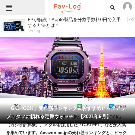
Fav-Logカテゴリー一覧
FPが解説！Apple製品を分割手数料0円で入手
PR
する方法とは？
TOP
アウトドア用品
Fav-Log
インテリア・収納
おもちゃ・ホビー
カメラ
キッチン家電
キッチン用品
ゲーム
コンテンツ・サービス
スイーツ・お菓子
スポーツ・レジャー
スマホ・携帯電話
パソコン・タブレット
ファッション
カジュアルウォッチ
2021/09/21 18:30（公開）
X
Share
LINE
hatena
ペット
「G-SHOCK」売れ筋ランキング＆おすすめピックアッ
家電
プ タフに頼れる定番ウォッチ！【2021年9月】
タフさとデザイン性を合わせ持つ人気ウォッチ「G-SHOCK」
工具・DIY
本・DVD・CD
（カシオ計算機）。メタルを採用した「G-STEEL」などが人気
生活家電
生活用品
を集めています。Amazon.co.jpの売れ筋ランキングと、ピック