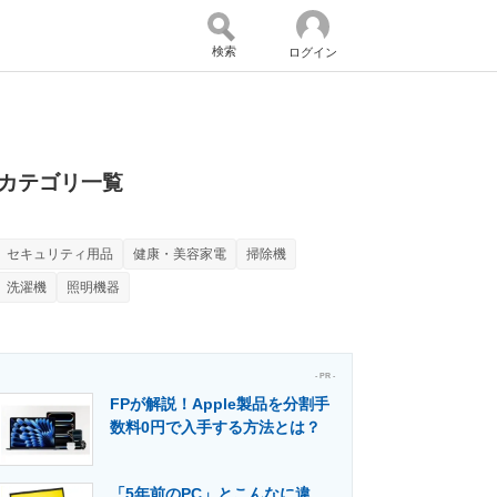
検索
ログイン
バイスの未来
好きが集まる 比べて選べる
カテゴリ一覧
セキュリティ用品
健康・美容家電
掃除機
コミュニティ
マーケ×ITの今がよく分かる
洗濯機
照明機器
・活用を支援
- PR -
FPが解説！Apple製品を分割手
数料0円で入手する方法とは？
門メディア
建設×テクノロジーの最前線
「5年前のPC」とこんなに違