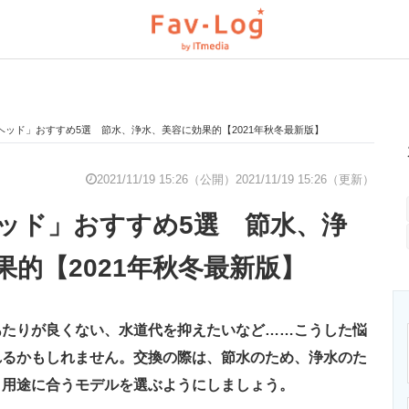
ヘッド」おすすめ5選 節水、浄水、美容に効果的【2021年秋冬最新版】
と未来を見通す
スマホと通信の最新トレンド
進化するPCとデ
2021/11/19 15:26（公開）
2021/11/19 15:26（更新）
ッド」おすすめ5選 節水、浄
のいまが分かる
企業ITのトレンドを詳説
経営リーダーの
果的【2021年秋冬最新版】
T製品の総合サイト
IT製品の技術・比較・事例
製造業のIT導入
あたりが良くない、水道代を抑えたいなど……こうした悩
れるかもしれません。交換の際は、節水のため、浄水のた
、用途に合うモデルを選ぶようにしましょう。
ニクス専門サイト
電子設計の基本と応用
エネルギーの専