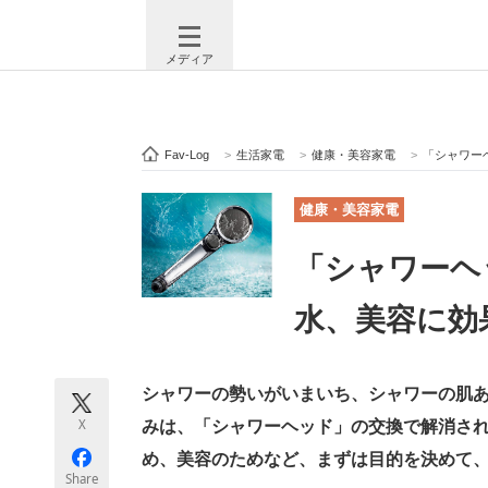
メディア
Fav-Log
>
生活家電
>
健康・美容家電
>
「シャワー
注目記事を集めた総合ページ
ITの今
健康・美容家電
「シャワーヘ
ビジネスと働き方のヒント
AI活用
水、美容に効
ITエンジニア向け専門サイト
企業向けI
シャワーの勢いがいまいち、シャワーの肌
X
みは、「シャワーヘッド」の交換で解消さ
め、美容のためなど、まずは目的を決めて
モノづくり技術者専門サイト
エレクトロ
Share