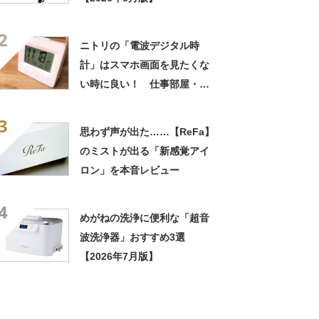
2
ニトリの「電波デジタル時
計」はスマホ画面を見たくな
い時に良い！ 仕事部屋・寝
室の室内環境まですぐ分かる
3
優れもの
思わず声が出た……【ReFa】
のミストが出る「新感覚アイ
ロン」を本音レビュー
4
めがねの洗浄に便利な「超音
波洗浄器」おすすめ3選
【2026年7月版】