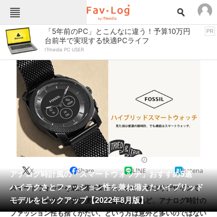
Fav-Logカテゴリー一覧
「5年前のPC」とこんなに違う！予算10万円
PR
台前半で実現する快適PCライフ
TOP
アウトドア用品
ITmedia PC USER
インテリア・収納
おもちゃ・ホビー
カメラ
キッチン家電
キッチン用品
ゲーム
コンテンツ・サービス
スイーツ・お菓子
スポーツ・レジャー
スマホ・携帯電話
パソコン・タブレット
ファッション
ウェアラブル
2022/08/19 17:00（公開）
X
Share
LINE
hatena
ペット
アナログ時計風の「スマートウォッチ」おすすめ5選
家電
ハイテクさとファッション性を兼ね備えたハイブリッド
スマートウォッチを選ぶ際に気になるのが、やはりデザインで
工具・DIY
本・DVD・CD
モデルをピックアップ【2022年8月版】
す。スマートウォッチの便利さは欲しいけれど、アナログ時計の
生活家電
生活用品
ファッション性も捨てがたい、という方は意外と多いのではない