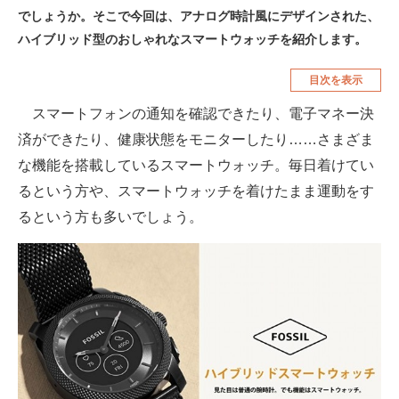
でしょうか。そこで今回は、アナログ時計風にデザインされた、
空調・季節家電
美容・コスメ
ハイブリッド型のおしゃれなスマートウォッチを紹介します。
腕時計
車・バイク
目次を表示
釣り具・釣り用品
食品・飲料・お酒
スマートフォンの通知を確認できたり、電子マネー決
食器・グラス・カトラリー
済ができたり、健康状態をモニターしたり……さまざま
な機能を搭載しているスマートウォッチ。毎日着けてい
メディア
るという方や、スマートウォッチを着けたまま運動をす
注目記事を集めた総合ページ
るという方も多いでしょう。
ITの今と未来を見通す
スマホと通信の最新トレンド
進化するPCとデバイスの未来
好きが集まる 比べて選べる
ビジネスと働き方のヒント