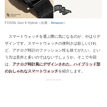
AI活用のいまが分かる
企業ITのトレンドを詳説
FOSSIL Gen 6 Hybrid（出典：
Amazon
）
経営リーダーのコミュニティ
スマートウォッチを選ぶ際に気になるのが、やはりデ
マーケ×ITの今がよく分かる
ザインです。スマートウォッチの便利さは欲しいけれ
ど、アナログ時計のファッション性も捨てがたい、とい
ITエンジニア向け専門サイト
う方は意外と多いのではないでしょうか。そこで今回
企業向けIT製品の総合サイト
は、
アナログ時計風にデザインされた、ハイブリッド型
のおしゃれなスマートウォッチ
を紹介します。
IT製品の技術・比較・事例
advertisement
製造業のIT導入・活用を支援
モノづくり技術者専門サイト
エレクトロニクス専門サイト