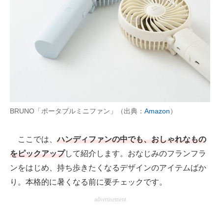
AI活用のいまが分かる
企業ITのトレンドを詳説
経営リーダーのコミュニティ
マーケ×ITの今がよく分かる
ITエンジニア向け専門サイト
BRUNO「ポータブルミニファン」（出典：
Amazon
）
企業向けIT製品の総合サイト
ここでは、
ハンディファンの中でも、おしゃれなもの
IT製品の技術・比較・事例
をピックアップ
して紹介します。おなじみのフランフラ
ンをはじめ、持ち歩きたくなるデザインのアイテムばか
製造業のIT導入・活用を支援
り。本格的に暑くなる前に要チェックです。
モノづくり技術者専門サイト
advertisement
エレクトロニクス専門サイト