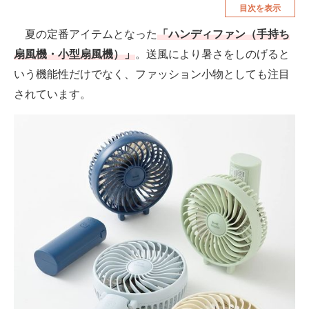
目次を表示
空調・季節家電
美容・コスメ
夏の定番アイテムとなった
「ハンディファン（手持ち
腕時計
車・バイク
扇風機・小型扇風機）」
。送風により暑さをしのげると
釣り具・釣り用品
食品・飲料・お酒
いう機能性だけでなく、ファッション小物としても注目
されています。
食器・グラス・カトラリー
メディア
注目記事を集めた総合ページ
ITの今と未来を見通す
スマホと通信の最新トレンド
進化するPCとデバイスの未来
好きが集まる 比べて選べる
ビジネスと働き方のヒント