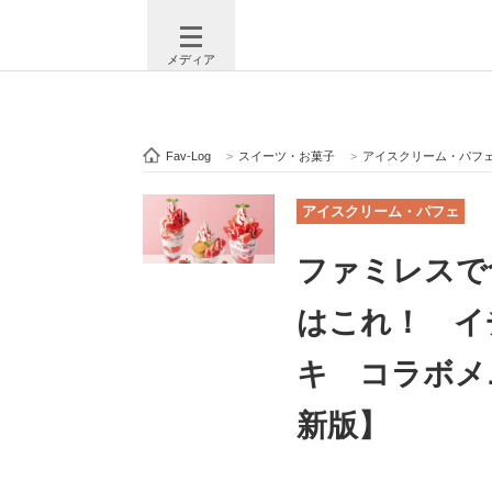
メディア
Fav-Log
>
スイーツ・お菓子
>
アイスクリーム・パフ
注目記事を集めた総合ページ
ITの今
アイスクリーム・パフェ
ファミレスで
ビジネスと働き方のヒント
AI活用
はこれ！ イ
キ コラボメ
ITエンジニア向け専門サイト
企業向けI
新版】
モノづくり技術者専門サイト
エレクトロ