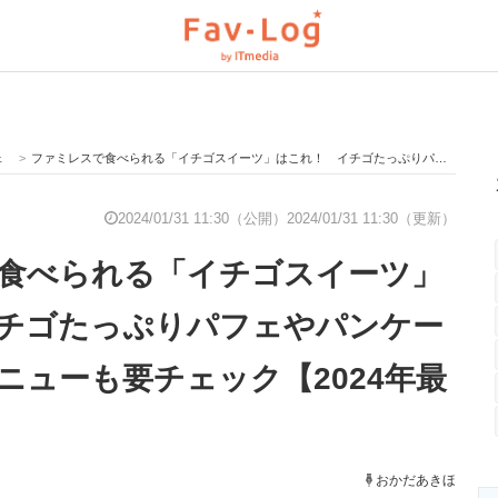
ェ
>
ファミレスで食べられる「イチゴスイーツ」はこれ！ イチゴたっぷりパフェやパンケーキ コラボメニューも要チェック【2024年最新版】
と未来を見通す
スマホと通信の最新トレンド
進化するPCとデ
2024/01/31 11:30（公開）
2024/01/31 11:30（更新）
食べられる「イチゴスイーツ」
のいまが分かる
企業ITのトレンドを詳説
経営リーダーの
チゴたっぷりパフェやパンケー
ニューも要チェック【2024年最
T製品の総合サイト
IT製品の技術・比較・事例
製造業のIT導入
おかだあきほ
ニクス専門サイト
電子設計の基本と応用
エネルギーの専