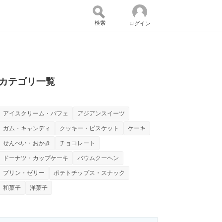
検索
ログイン
バイスの未来
好きが集まる 比べて選べる
カテゴリ一覧
アイスクリーム・パフェ
アジアンスイーツ
コミュニティ
マーケ×ITの今がよく分かる
ガム・キャンディ
クッキー・ビスケット
ケーキ
せんべい・おかき
チョコレート
ドーナツ・カップケーキ
バウムクーヘン
・活用を支援
プリン・ゼリー
ポテトチップス・スナック
和菓子
洋菓子
門メディア
建設×テクノロジーの最前線