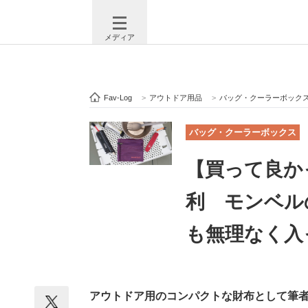
メディア
Fav-Log
>
アウトドア用品
>
バッグ・クーラーボック
注目記事を集めた総合ページ
ITの今
バッグ・クーラーボックス
【買って良か
ビジネスと働き方のヒント
AI活用
利 モンベル
も無理なく入
ITエンジニア向け専門サイト
企業向けI
アウトドア用のコンパクトな財布として筆
モノづくり技術者専門サイト
エレクトロ