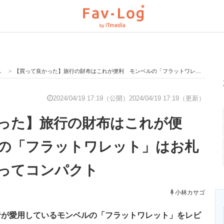
ス
>
【買って良かった】旅行の財布はこれが便利 モンベルの「フラットワレット」はお札も無理なく入ってコンパクト
と未来を見通す
スマホと通信の最新トレンド
進化するPCとデ
2024/04/19 17:19（公開）
2024/04/19 17:19（更新）
った】旅行の財布はこれが便
のいまが分かる
企業ITのトレンドを詳説
経営リーダーの
の「フラットワレット」はお札
ってコンパクト
T製品の総合サイト
IT製品の技術・比較・事例
製造業のIT導入
小林カサゴ
者が愛用しているモンベルの「フラットワレット」をレビ
ニクス専門サイト
電子設計の基本と応用
エネルギーの専