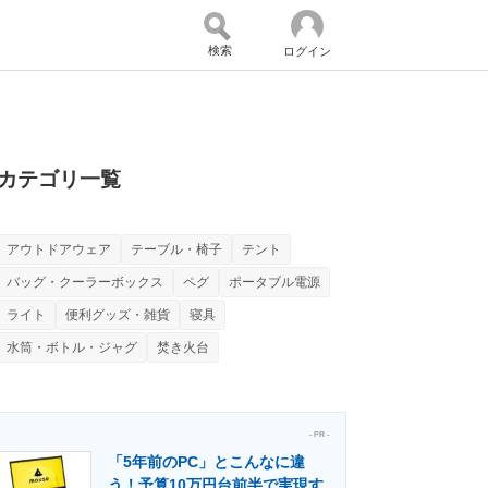
検索
ログイン
バイスの未来
好きが集まる 比べて選べる
カテゴリ一覧
アウトドアウェア
テーブル・椅子
テント
コミュニティ
マーケ×ITの今がよく分かる
バッグ・クーラーボックス
ペグ
ポータブル電源
ライト
便利グッズ・雑貨
寝具
水筒・ボトル・ジャグ
焚き火台
・活用を支援
- PR -
「5年前のPC」とこんなに違
門メディア
建設×テクノロジーの最前線
う！予算10万円台前半で実現す