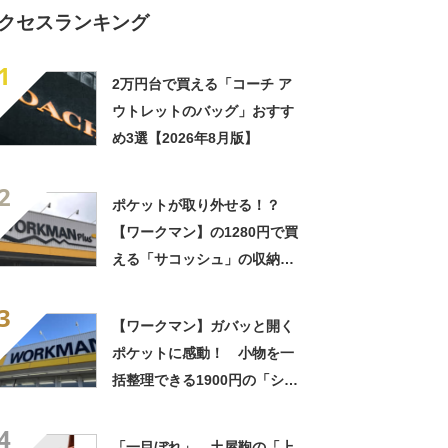
クセスランキング
1
2万円台で買える「コーチ ア
ウトレットのバッグ」おすす
め3選【2026年8月版】
2
ポケットが取り外せる！？
【ワークマン】の1280円で買
える「サコッシュ」の収納力
を検証
3
【ワークマン】ガバッと開く
ポケットに感動！ 小物を一
括整理できる1900円の「ショ
ルダーバッグ」が便利
4
「一目ぼれ」 土屋鞄の「上