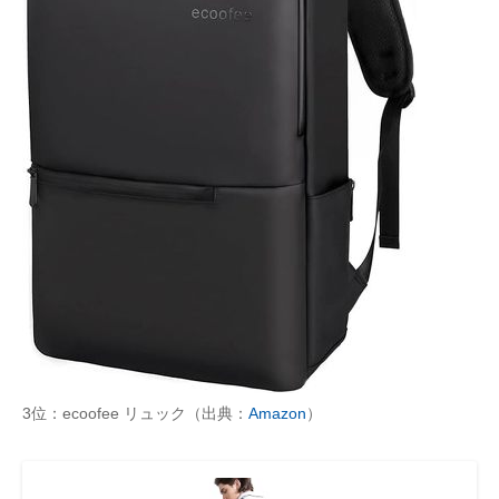
3位：ecoofee リュック（出典：
Amazon
）