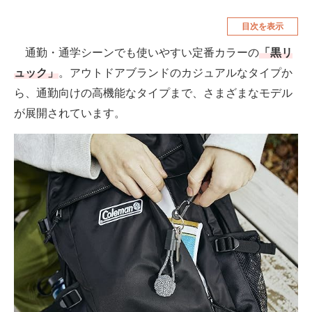
空調・季節家電
美容・コスメ
目次を表示
腕時計
車・バイク
通勤・通学シーンでも使いやすい定番カラーの
「黒リ
ュック」
。アウトドアブランドのカジュアルなタイプか
釣り具・釣り用品
食品・飲料・お酒
ら、通勤向けの高機能なタイプまで、さまざまなモデル
食器・グラス・カトラリー
が展開されています。
メディア
注目記事を集めた総合ページ
ITの今と未来を見通す
スマホと通信の最新トレンド
進化するPCとデバイスの未来
好きが集まる 比べて選べる
ビジネスと働き方のヒント