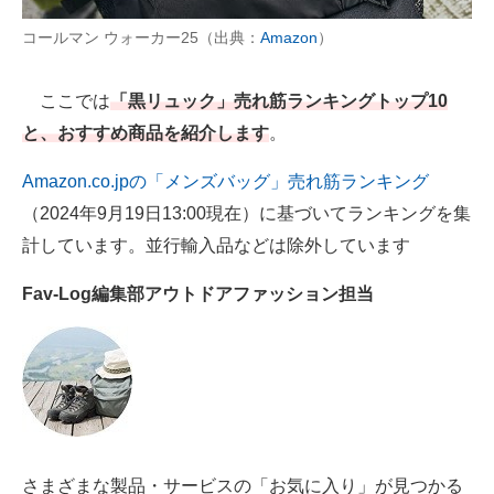
コールマン ウォーカー25（出典：
Amazon
）
AI活用のいまが分かる
企業ITのトレンドを詳説
ここでは
「黒リュック」売れ筋ランキングトップ10
と、おすすめ商品を紹介します
。
経営リーダーのコミュニティ
Amazon.co.jpの「メンズバッグ」売れ筋ランキング
マーケ×ITの今がよく分かる
（2024年9月19日13:00現在）に基づいてランキングを集
ITエンジニア向け専門サイト
計しています。並行輸入品などは除外しています
企業向けIT製品の総合サイト
Fav-Log編集部アウトドアファッション担当
IT製品の技術・比較・事例
製造業のIT導入・活用を支援
モノづくり技術者専門サイト
エレクトロニクス専門サイト
さまざまな製品・サービスの「お気に入り」が見つかる