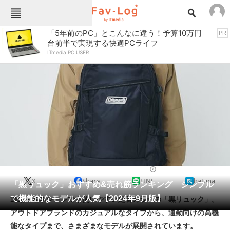
Fav-Logカテゴリー一覧
「5年前のPC」とこんなに違う！予算10万円
PR
台前半で実現する快適PCライフ
TOP
アウトドア用品
ITmedia PC USER
インテリア・収納
おもちゃ・ホビー
カメラ
キッチン家電
キッチン用品
ゲーム
コンテンツ・サービス
スイーツ・お菓子
スポーツ・レジャー
スマホ・携帯電話
パソコン・タブレット
ファッション
バッグ・クーラーボックス
2024/09/20 07:00（公開）
X
Share
LINE
hatena
ペット
「黒リュック」おすすめ&売れ筋ランキング シンプル
家電
で機能的なモデルが人気【2024年9月版】
通勤・通学シーンでも使いやすい定番カラーの「黒リュック」。
工具・DIY
本・DVD・CD
アウトドアブランドのカジュアルなタイプから、通勤向けの高機
生活家電
生活用品
能なタイプまで、さまざまなモデルが展開されています。