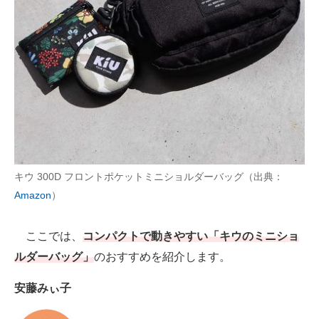
AI活用のいまが分かる
企業ITのトレンドを詳説
経営リーダーのコミュニティ
マーケ×ITの今がよく分かる
ITエンジニア向け専門サイト
キウ 300D フロントポケットミニショルダーバッグ（出典：
企業向けIT製品の総合サイト
Amazon
）
IT製品の技術・比較・事例
ここでは、
コンパクトで動きやすい「キウのミニショ
製造業のIT導入・活用を支援
ルダーバッグ」
のおすすめを紹介します。
モノづくり技術者専門サイト
安藤みぃ子
エレクトロニクス専門サイト