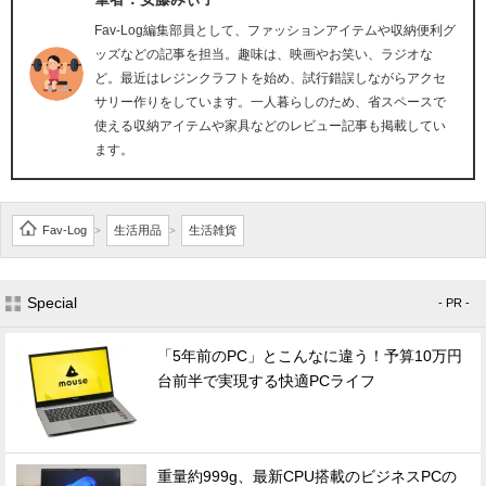
Fav-Log編集部員として、ファッションアイテムや収納便利グ
ッズなどの記事を担当。趣味は、映画やお笑い、ラジオな
ど。最近はレジンクラフトを始め、試行錯誤しながらアクセ
サリー作りをしています。一人暮らしのため、省スペースで
使える収納アイテムや家具などのレビュー記事も掲載してい
ます。
Fav-Log
生活用品
生活雑貨
>
>
Special
- PR -
「5年前のPC」とこんなに違う！予算10万円
台前半で実現する快適PCライフ
重量約999g、最新CPU搭載のビジネスPCの