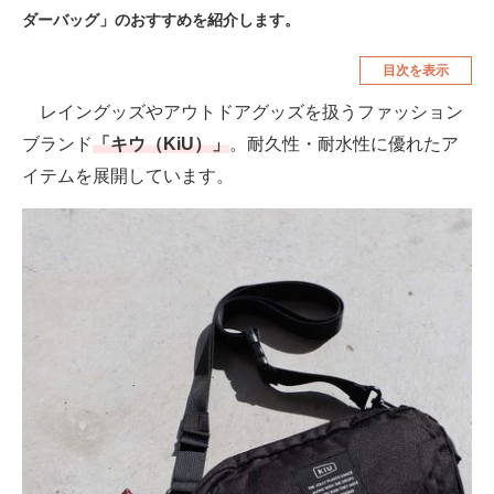
ダーバッグ」のおすすめを紹介します。
空調・季節家電
美容・コスメ
目次を表示
腕時計
車・バイク
レイングッズやアウトドアグッズを扱うファッション
釣り具・釣り用品
食品・飲料・お酒
ブランド
「キウ（KiU）」
。耐久性・耐水性に優れたア
食器・グラス・カトラリー
イテムを展開しています。
メディア
注目記事を集めた総合ページ
ITの今と未来を見通す
スマホと通信の最新トレンド
進化するPCとデバイスの未来
好きが集まる 比べて選べる
ビジネスと働き方のヒント