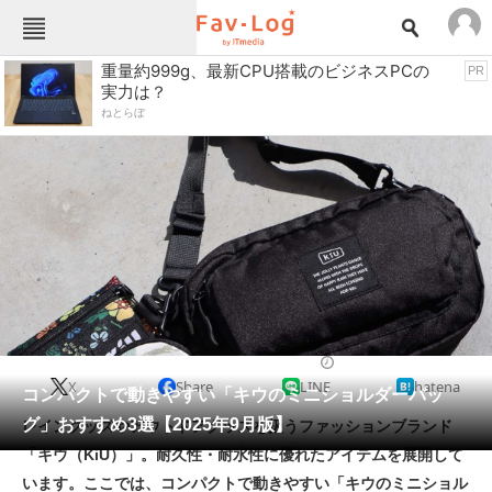
Fav-Logカテゴリー一覧
重量約999g、最新CPU搭載のビジネスPCの
PR
実力は？
TOP
アウトドア用品
ねとらぼ
インテリア・収納
おもちゃ・ホビー
カメラ
キッチン家電
キッチン用品
ゲーム
コンテンツ・サービス
スイーツ・お菓子
スポーツ・レジャー
スマホ・携帯電話
パソコン・タブレット
ファッション
生活雑貨
2025/09/08 13:45（公開）
X
Share
LINE
hatena
ペット
コンパクトで動きやすい「キウのミニショルダーバッ
家電
グ」おすすめ3選【2025年9月版】
レイングッズやアウトドアグッズを扱うファッションブランド
工具・DIY
本・DVD・CD
「キウ（KiU）」。耐久性・耐水性に優れたアイテムを展開して
生活家電
生活用品
います。ここでは、コンパクトで動きやすい「キウのミニショル