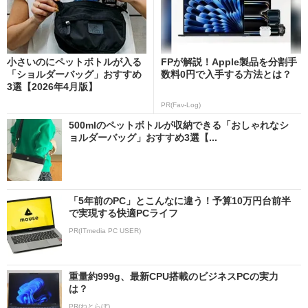
小さいのにペットボトルが入る
FPが解説！Apple製品を分割手
「ショルダーバッグ」おすすめ
数料0円で入手する方法とは？
3選【2026年4月版】
PR(Fav-Log)
500mlのペットボトルが収納できる「おしゃれなシ
ョルダーバッグ」おすすめ3選【...
「5年前のPC」とこんなに違う！予算10万円台前半
で実現する快適PCライフ
PR(ITmedia PC USER)
重量約999g、最新CPU搭載のビジネスPCの実力
は？
PR(ねとらぼ)