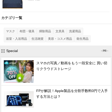
カテゴリ一覧
マスク
布団・寝具
掃除用品
文房具
洗濯用品
浴室・入浴用品
生活雑貨
美容・コスメ用品
衛生用品
Special
- PR -
スマホの写真／動画をもう一段安全に 買い切
りクラウドストレージ
FPが解説！Apple製品を分割手数料0円で入手
する方法とは？