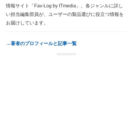
情報サイト「Fav-Log by ITmedia」。各ジャンルに詳し
電子設計の基本と応用
い担当編集部員が、ユーザーの製品選びに役立つ情報を
エネルギーの専門メディア
お届けしています。
建設×テクノロジーの最前線
→著者のプロフィールと記事一覧
ちょっと気になるネットの話題
advertisement