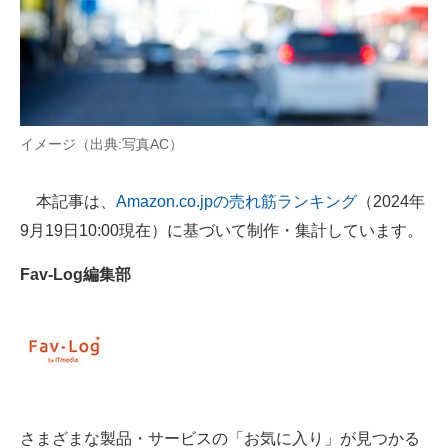
AI活用のいまが分かる
企業ITのトレンドを詳説
経営リーダーのコミュニティ
イメージ（出典:写真AC）
マーケ×ITの今がよく分かる
本記事は、
Amazon.co.jpの売れ筋ランキング
（2024年
ITエンジニア向け専門サイト
9月19日10:00現在）に基づいて制作・集計しています。
企業向けIT製品の総合サイト
Fav-Log編集部
IT製品の技術・比較・事例
製造業のIT導入・活用を支援
モノづくり技術者専門サイト
エレクトロニクス専門サイト
さまざまな製品・サービスの「お気に入り」が見つかる