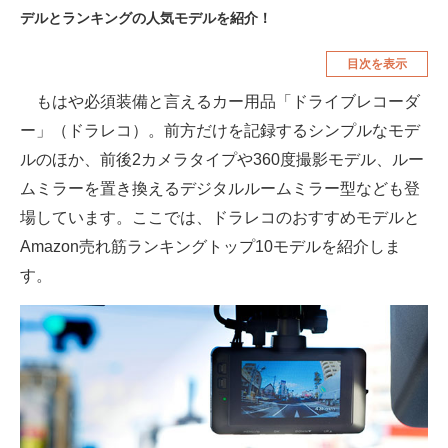
デルとランキングの人気モデルを紹介！
空調・季節家電
美容・コスメ
目次を表示
腕時計
車・バイク
もはや必須装備と言えるカー用品「ドライブレコーダ
釣り具・釣り用品
食品・飲料・お酒
ー」（ドラレコ）。前方だけを記録するシンプルなモデ
食器・グラス・カトラリー
ルのほか、前後2カメラタイプや360度撮影モデル、ルー
ムミラーを置き換えるデジタルルームミラー型なども登
メディア
場しています。ここでは、ドラレコのおすすめモデルと
注目記事を集めた総合ページ
Amazon売れ筋ランキングトップ10モデルを紹介しま
ITの今と未来を見通す
す。
スマホと通信の最新トレンド
進化するPCとデバイスの未来
好きが集まる 比べて選べる
ビジネスと働き方のヒント