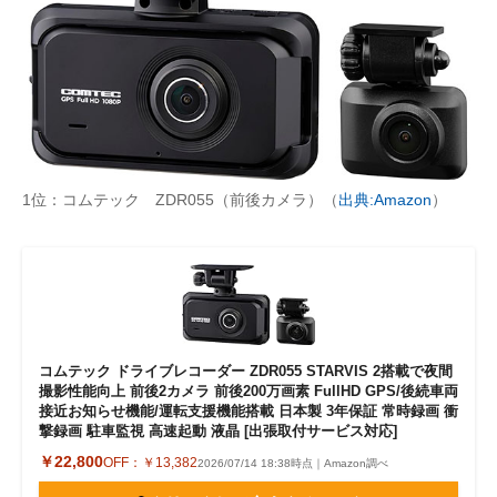
1位：コムテック ZDR055（前後カメラ）（
出典:Amazon
）
コムテック ドライブレコーダー ZDR055 STARVIS 2搭載で夜間
撮影性能向上 前後2カメラ 前後200万画素 FullHD GPS/後続車両
接近お知らせ機能/運転支援機能搭載 日本製 3年保証 常時録画 衝
撃録画 駐車監視 高速起動 液晶 [出張取付サービス対応]
￥22,800
OFF：
￥13,382
2026/07/14 18:38時点｜Amazon調べ