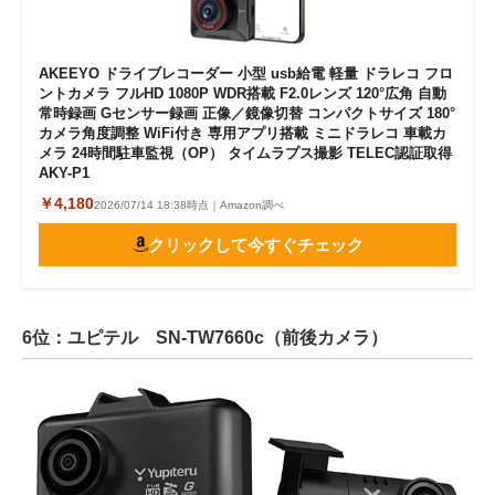
AKEEYO ドライブレコーダー 小型 usb給電 軽量 ドラレコ フロ
ントカメラ フルHD 1080P WDR搭載 F2.0レンズ 120°広角 自動
常時録画 Gセンサー録画 正像／鏡像切替 コンパクトサイズ 180°
カメラ角度調整 WiFi付き 専用アプリ搭載 ミニドラレコ 車載カ
メラ 24時間駐車監視（OP） タイムラプス撮影 TELEC認証取得
AKY-P1
￥4,180
2026/07/14 18:38時点｜Amazon調べ
クリックして今すぐチェック
6位：ユピテル SN-TW7660c（前後カメラ）