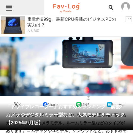
Fav-Logカテゴリー一覧
重量約999g、最新CPU搭載のビジネスPCの
PR
実力は？
TOP
アウトドア用品
ねとらぼ
インテリア・収納
おもちゃ・ホビー
カメラ
キッチン家電
キッチン用品
ゲーム
コンテンツ・サービス
スイーツ・お菓子
スポーツ・レジャー
スマホ・携帯電話
パソコン・タブレット
ファッション
ドライブレコーダー
2025/09/20 15:00（公開）
X
Share
LINE
hatena
ペット
「ドライブレコーダー」おすすめ＆ランキング 前後2
家電
カメラやデジタルミラー型など、人気モデルをチェック
「ドライブレコーダー」（ドラレコ）はもはや必須装備と言える
工具・DIY
本・DVD・CD
【2025年9月版】
カー用品。前後2カメラモデル、ルームミラー型などのタイプが
生活家電
生活用品
あります。コムテックやユピテル、ケンウッドなど、おすすめモ