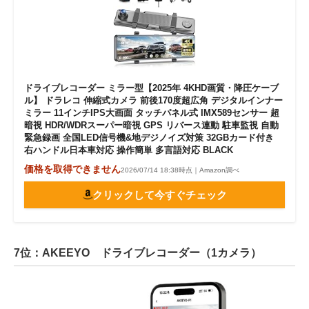
ドライブレコーダー ミラー型【2025年 4KHD画質・降圧ケーブ
ル】 ドラレコ 伸縮式カメラ 前後170度超広角 デジタルインナー
ミラー 11インチIPS大画面 タッチパネル式 IMX589センサー 超
暗視 HDR/WDRスーパー暗視 GPS リバース連動 駐車監視 自動
緊急録画 全国LED信号機&地デジノイズ対策 32GBカード付き
右ハンドル日本車対応 操作簡単 多言語対応 BLACK
価格を取得できません
2026/07/14 18:38時点｜Amazon調べ
クリックして今すぐチェック
7位：AKEEYO ドライブレコーダー（1カメラ）