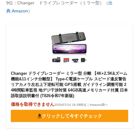
9位：Changer ドライブレコーダー（ミラー型）（
出
典:Amazon
）
Changer ドライブレコーダー ミラー型 分離 【4K+2.5K&ズーム
機能&11インチ分離型】 Type-C電源ケーブル スピード違反警告
リアカメラ左右上下逆転可能 GPS搭載 ガイドライン調整可能 2
4時間駐車監視 地デジ干渉対策 64GB高速メモリカード付属 日本
語取扱説明書付 (T826令和7年新版)
価格を取得できません
2026/07/14 18:38時点｜Amazon調べ
クリックして今すぐチェック