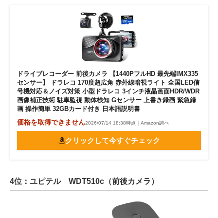
ドライブレコーダー 前後カメラ 【1440PフルHD 最先端IMX335
センサー】 ドラレコ 170度超広角 赤外線暗視ライト 全国LED信
号機対応＆ノイズ対策 小型ドラレコ 3インチ液晶画面HDR/WDR
画像補正技術 駐車監視 動体検知 Gセンサー 上書き録画 緊急録
画 操作簡単 32GBカード付き 日本語説明書
価格を取得できません
2026/07/14 18:38時点｜Amazon調べ
クリックして今すぐチェック
4位：ユピテル WDT510c（前後カメラ）