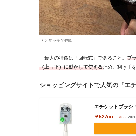
ワンタッチで回転
最大の特徴は「回転式」であること。
ブ
（上→下）に動かして使える
ため、利き手
ショッピングサイトで人気の「エ
エチケットブラシ ワ
￥527
OFF：
￥331
202