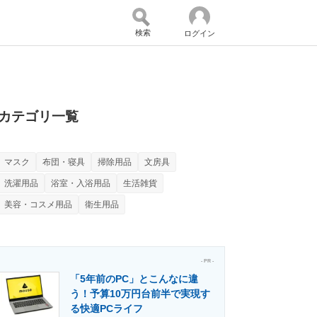
検索
ログイン
バイスの未来
好きが集まる 比べて選べる
カテゴリ一覧
マスク
布団・寝具
掃除用品
文房具
コミュニティ
マーケ×ITの今がよく分かる
洗濯用品
浴室・入浴用品
生活雑貨
美容・コスメ用品
衛生用品
・活用を支援
- PR -
「5年前のPC」とこんなに違
う！予算10万円台前半で実現す
門メディア
建設×テクノロジーの最前線
る快適PCライフ