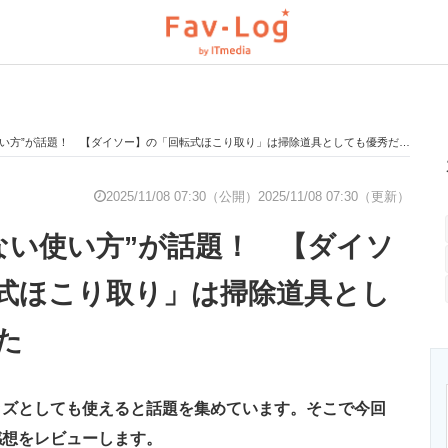
使い方”が話題！ 【ダイソー】の「回転式ほこり取り」は掃除道具としても優秀だった
と未来を見通す
スマホと通信の最新トレンド
進化するPCとデ
2025/11/08 07:30（公開）
2025/11/08 07:30（更新）
ゃない使い方”が話題！ 【ダイソ
のいまが分かる
企業ITのトレンドを詳説
経営リーダーの
式ほこり取り」は掃除道具とし
た
T製品の総合サイト
IT製品の技術・比較・事例
製造業のIT導入
ッズとしても使えると話題を集めています。そこで今回
ニクス専門サイト
電子設計の基本と応用
エネルギーの専
感想をレビューします。