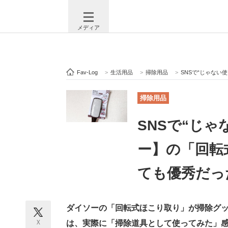
メディア
Fav-Log
>
生活用品
>
掃除用品
>
SNSで“じゃない
注目記事を集めた総合ページ
ITの今
掃除用品
SNSで“じ
ビジネスと働き方のヒント
AI活用
ー】の「回転
ても優秀だっ
ITエンジニア向け専門サイト
企業向けI
ダイソーの「回転式ほこり取り」が掃除グ
モノづくり技術者専門サイト
エレクトロ
X
は、実際に「掃除道具として使ってみた」