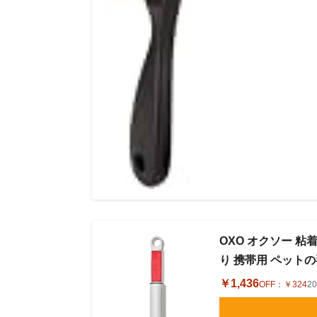
OXO オクソー 
り 携帯用 ペットの
￥1,436
OFF：
￥324
2