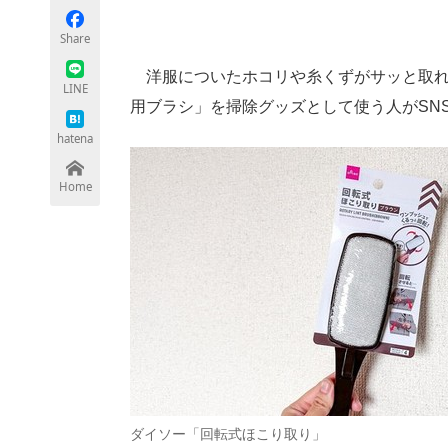
Share
洋服についたホコリや糸くずがサッと取れ
ちょっと気になるネットの話題
LINE
用ブラシ」を掃除グッズとして使う人がSN
hatena
Home
ダイソー「回転式ほこり取り」