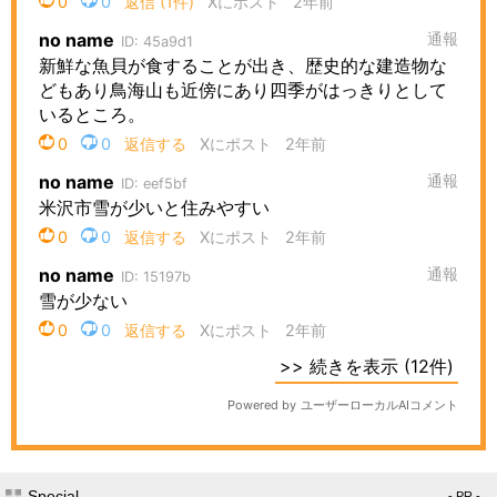
Special
- PR -