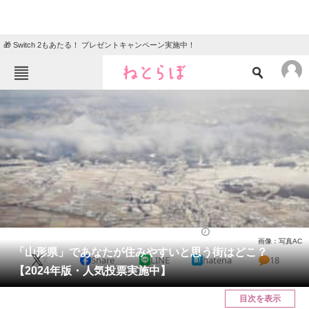
🎁 Switch 2もあたる！ プレゼントキャンペーン実施中！
ねとらぼメニュー
TOP
ニュース
エンタメ
クイズ
グルメ
地域
住まい
教育・育児
動物
リサーチ
山形県
2024/02/12 09:55（公開）
画像：写真AC
会員記事
「山形県」であなたが住みやすいと思う街はどこ？
X
Share
LINE
hatena
18
【2024年版・人気投票実施中】
メディア
目次を表示
注目記事を集めた総合ページ