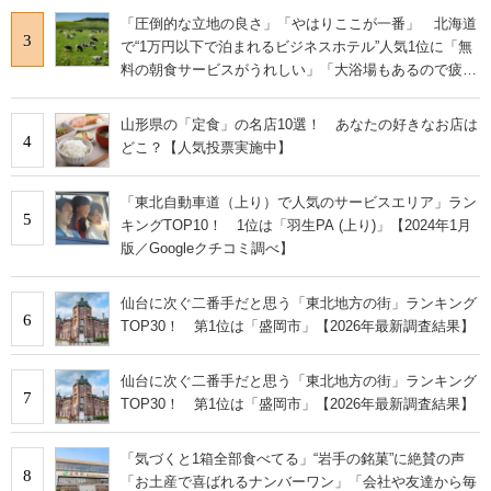
「圧倒的な立地の良さ」「やはりここが一番」 北海道
3
で“1万円以下で泊まれるビジネスホテル”人気1位に「無
料の朝食サービスがうれしい」「大浴場もあるので疲れ
が取れます！」の声
山形県の「定食」の名店10選！ あなたの好きなお店は
4
どこ？【人気投票実施中】
「東北自動車道（上り）で人気のサービスエリア」ラン
5
キングTOP10！ 1位は「羽生PA (上り)」【2024年1月
版／Googleクチコミ調べ】
仙台に次ぐ二番手だと思う「東北地方の街」ランキング
6
TOP30！ 第1位は「盛岡市」【2026年最新調査結果】
仙台に次ぐ二番手だと思う「東北地方の街」ランキング
7
TOP30！ 第1位は「盛岡市」【2026年最新調査結果】
「気づくと1箱全部食べてる」“岩手の銘菓”に絶賛の声
8
「お土産で喜ばれるナンバーワン」「会社や友達から毎