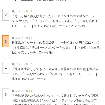
コメント数：
7
2
「もっと早く買えば良かった」 カインズの“車内遮光カーテ
ン”が大人気 「プライバシーも保てて安心」「ぐっすり眠れま
した」（2/2） | ライフ ねとらぼリサーチ：2ページ目
コメント数：
7
3
兵庫県の「ケーキ」の名店10選！ 一番うまいと思う店はどこ？
【7月12日は「デコレーションケーキの日」！】（2/4） | 兵庫県
ねとらぼリサーチ：2ページ目
コメント数：
5
4
「北海道土産としてもセンス抜群」六花亭の“店舗限定”お菓子が
人気 「こんなの初めて」「箱買いするべきだった」（1/2） |
北海道 ねとらぼリサーチ
コメント数：
3
5
「子供ができたら通わせたい」 今後発展していきそうな“関関
同立・産近甲龍の大学”といえば？ ランキング1位に学生の声