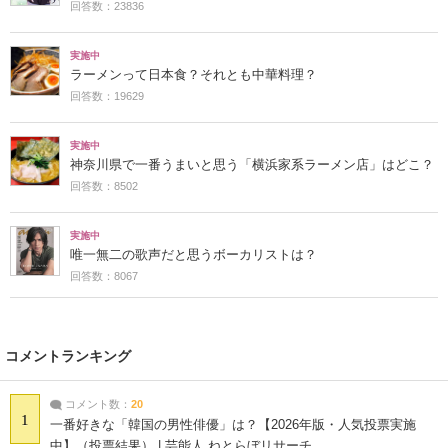
回答数：23836
実施中
ラーメンって日本食？それとも中華料理？
回答数：19629
実施中
神奈川県で一番うまいと思う「横浜家系ラーメン店」はどこ？
回答数：8502
実施中
唯一無二の歌声だと思うボーカリストは？
回答数：8067
コメントランキング
コメント数：
20
1
一番好きな「韓国の男性俳優」は？【2026年版・人気投票実施
中】（投票結果） | 芸能人 ねとらぼリサーチ