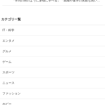
「学問の街のように多様に学べる」「就職や進学の実績も高い」
| 大学 ねとらぼリサーチ
カテゴリ一覧
IT・科学
エンタメ
グルメ
ゲーム
スポーツ
ニュース
ファッション
ホビー