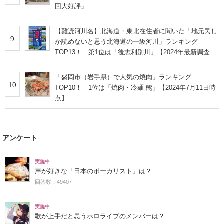
回大好評」
【難読河川名】北海道・東北在住者に聞いた「地元民し
9
か読めないと思う北海道の一級河川」ランキング
TOP13！ 第1位は「後志利別川」【2024年最新調査結
果】
「盛岡市（岩手県）で人気の焼肉」ランキング
10
TOP10！ 1位は「焼肉・冷麺 髭」【2024年7月11日時
点】
アンケート
実施中
声が好きな「日本のボーカリスト」は？
回答数：49407
実施中
歌が上手だと思うホロライブのメンバーは？