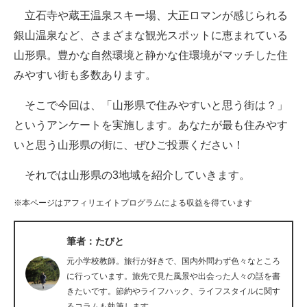
立石寺や蔵王温泉スキー場、大正ロマンが感じられる
ITの今と未来を見通す
銀山温泉など、さまざまな観光スポットに恵まれている
山形県。豊かな自然環境と静かな住環境がマッチした住
スマホと通信の最新トレンド
みやすい街も多数あります。
進化するPCとデバイスの未来
そこで今回は、「山形県で住みやすいと思う街は？」
好きが集まる 比べて選べる
というアンケートを実施します。あなたが最も住みやす
いと思う山形県の街に、ぜひご投票ください！
ビジネスと働き方のヒント
それでは山形県の3地域を紹介していきます。
AI活用のいまが分かる
※本ページはアフィリエイトプログラムによる収益を得ています
企業ITのトレンドを詳説
経営リーダーのコミュニティ
筆者：たびと
元小学校教師。旅行が好きで、国内外問わず色々なところ
マーケ×ITの今がよく分かる
に行っています。旅先で見た風景や出会った人々の話を書
きたいです。節約やライフハック、ライフスタイルに関す
ITエンジニア向け専門サイト
るコラムも執筆します。