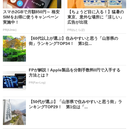
スマホ2GBで月額850円～ 格安
【ちょうど目に入る！】猛暑の
SIMをお得に使うキャンペーン
東京、意外な場所に「涼しい」
実施中！
広告が出現
PR(IIJmio)
PR(ねとらぼ)
【60代以上が選ぶ】住みやすいと思う「山形県の
街」ランキングTOP34！ 第1位...
FPが解説！Apple製品を分割手数料0円で入手する
方法とは？
PR(Fav-Log)
【50代が選ぶ】「山形県で住みやすいと思う街」ラ
ンキングTOP29！ 第1位は「...