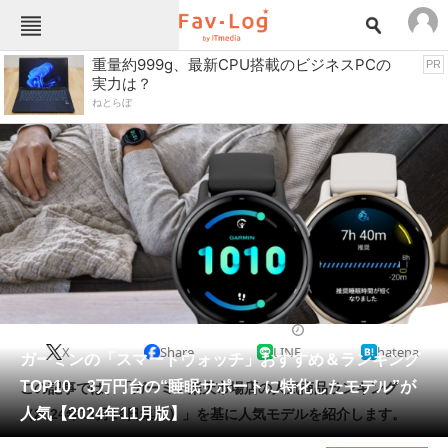
Fav-Logカテゴリー一覧
重量約999g、最新CPU搭載のビジネスPCの
PR
実力は？
TOP
アウトドア用品
ねとらぼ
インテリア・収納
おもちゃ・ホビー
カメラ
キッチン家電
キッチン用品
ゲーム
コンテンツ・サービス
スイーツ・お菓子
スポーツ・レジャー
スマホ・携帯電話
パソコン・タブレット
ファッション
ウェアラブル
2024/11/15 14:48（公開）
X
Share
LINE
hatena
ペット
ガーミンの「スマートウォッチ」おすすめ＆ランキング
家電
TOP10 3万円台の“睡眠サポートに特化したモデル”が
この記事では、「ガーミン楽天市場店の人気商品ランキング
工具・DIY
本・DVD・CD
人気【2024年11月版】
（2024年11月14日集計）」を基に人気モデルを紹介します。
生活家電
生活用品