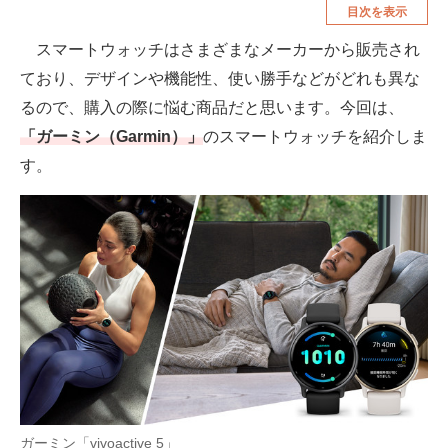
目次を表示
空調・季節家電
美容・コスメ
スマートウォッチはさまざまなメーカーから販売され
腕時計
車・バイク
ており、デザインや機能性、使い勝手などがどれも異な
釣り具・釣り用品
食品・飲料・お酒
るので、購入の際に悩む商品だと思います。今回は、
「ガーミン（Garmin）」
のスマートウォッチを紹介しま
食器・グラス・カトラリー
す。
メディア
注目記事を集めた総合ページ
ITの今と未来を見通す
スマホと通信の最新トレンド
進化するPCとデバイスの未来
好きが集まる 比べて選べる
ガーミン「vivoactive 5」
ビジネスと働き方のヒント