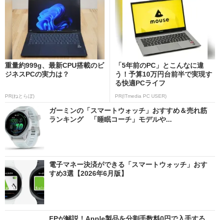
重量約999g、最新CPU搭載のビ
「5年前のPC」とこんなに違
ジネスPCの実力は？
う！予算10万円台前半で実現す
る快適PCライフ
PR(ねとらぼ)
PR(ITmedia PC USER)
ガーミンの「スマートウォッチ」おすすめ＆売れ筋
ランキング 「睡眠コーチ」モデルや...
電子マネー決済ができる「スマートウォッチ」おす
すめ3選【2026年6月版】
FPが解説！Apple製品を分割手数料0円で入手する