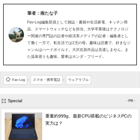
筆者：南たな子
Fav-Log編集部員として雑誌・書籍や生活家電、キッチン用
品、スマートウォッチなどを担当。大学卒業後はテクノロジ
ー関連の専門誌の記者や経済系メディアの記者・編集者とし
て働く一方で、私生活では2児の母。趣味は読書で、好きなジ
ャンルはハードボイルド。大沢在昌作品は見逃しません。ま
た温泉巡りも趣味。愛車はホンダ・フリード。
Fav-Log
スマホ・携帯電話
ウェアラブル
>
>
Special
- PR -
重量約999g、最新CPU搭載のビジネスPCの
実力は？