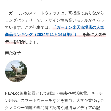
AI活用のいまが分かる
ガーミンのスマートウォッチは、高機能でありながら
ロングバッテリーで、デザイン性も高いモデルがそろっ
企業ITのトレンドを詳説
ています。この記事では、
「ガーミン楽天市場店の人気
経営リーダーのコミュニティ
商品ランキング（2024年11月14日集計）」
を基に人気モ
デルを紹介
します。
マーケ×ITの今がよく分かる
南たな子
ITエンジニア向け専門サイト
企業向けIT製品の総合サイト
IT製品の技術・比較・事例
製造業のIT導入・活用を支援
Fav-Log編集部員として雑誌・書籍や生活家電、キッチ
モノづくり技術者専門サイト
ン用品、スマートウォッチなどを担当。大学卒業後はテ
エレクトロニクス専門サイト
クノロジー関連の専門誌の記者や経済系メディアの記