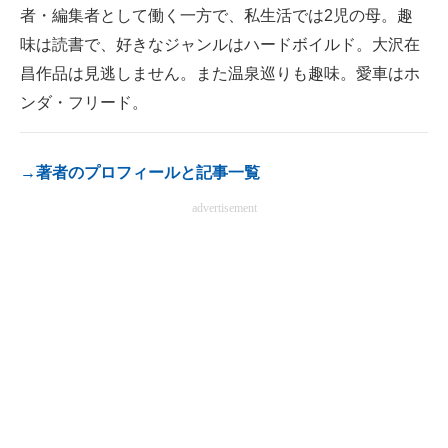
者・編集者として働く一方で、私生活では2児の母。趣
電子設計の基本と応用
味は読書で、好きなジャンルはハードボイルド。大沢在
エネルギーの専門メディア
昌作品は見逃しません。また温泉巡りも趣味。愛車はホ
ンダ・フリード。
建設×テクノロジーの最前線
ちょっと気になるネットの話題
→著者のプロフィールと記事一覧
advertisement