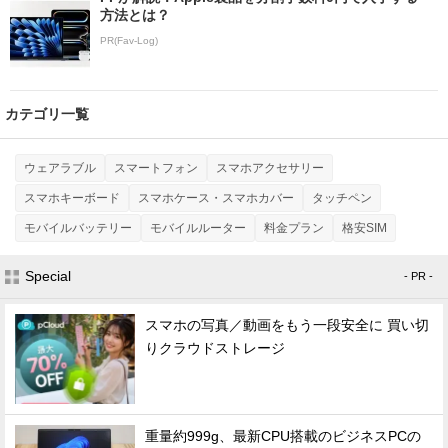
方法とは？
PR(Fav-Log)
カテゴリ一覧
ウェアラブル
スマートフォン
スマホアクセサリー
スマホキーボード
スマホケース・スマホカバー
タッチペン
モバイルバッテリー
モバイルルーター
料金プラン
格安SIM
Special
- PR -
スマホの写真／動画をもう一段安全に 買い切
りクラウドストレージ
重量約999g、最新CPU搭載のビジネスPCの