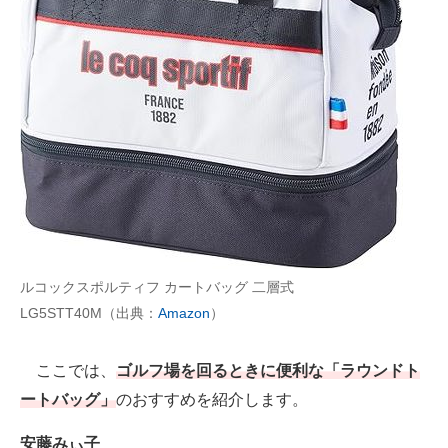
AI活用のいまが分かる
企業ITのトレンドを詳説
経営リーダーのコミュニティ
マーケ×ITの今がよく分かる
ITエンジニア向け専門サイト
企業向けIT製品の総合サイト
ルコックスポルティフ カートバッグ 二層式
IT製品の技術・比較・事例
LG5STT40M（出典：
Amazon
）
製造業のIT導入・活用を支援
ここでは、
ゴルフ場を回るときに便利な「ラウンドト
モノづくり技術者専門サイト
ートバッグ」
のおすすめを紹介します。
エレクトロニクス専門サイト
安藤みぃ子