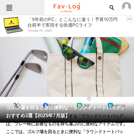
Fav-Logカテゴリー一覧
「5年前のPC」とこんなに違う！予算10万円
PR
台前半で実現する快適PCライフ
TOP
アウトドア用品
ITmedia PC USER
インテリア・収納
おもちゃ・ホビー
カメラ
キッチン家電
キッチン用品
ゲーム
コンテンツ・サービス
スイーツ・お菓子
スポーツ・レジャー
スマホ・携帯電話
パソコン・タブレット
ファッション
スポーツ用品
2025/07/08 18:30（公開）
X
Share
LINE
hatena
ペット
ゴルフ場を回るときに便利な「ラウンドトートバッグ」
家電
おすすめ3選【2025年7月版】
ゴルフ場でラウンドする際に利用する「ラウンドトートバッグ」
工具・DIY
本・DVD・CD
は、プレー時に必要なものを持ち運ぶのに便利なアイテムです。
生活家電
生活用品
ここでは、ゴルフ場を回るときに便利な「ラウンドトートバッ