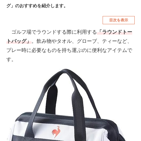
グ」のおすすめを紹介します。
空調・季節家電
美容・コスメ
目次を表示
腕時計
車・バイク
ゴルフ場でラウンドする際に利用する
「ラウンドトー
釣り具・釣り用品
食品・飲料・お酒
トバッグ」
。飲み物やタオル、グローブ、ティーなど、
食器・グラス・カトラリー
プレー時に必要なものを持ち運ぶのに便利なアイテムで
す。
メディア
注目記事を集めた総合ページ
ITの今と未来を見通す
スマホと通信の最新トレンド
進化するPCとデバイスの未来
好きが集まる 比べて選べる
ビジネスと働き方のヒント