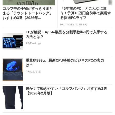
ゴルフ中の小物がすっきりまと
「5年前のPC」とこんなに違
まる「ラウンドトートバッグ」
う！予算10万円台前半で実現す
おすすめ3選【2026年...
る快適PCライフ
PR(ITmedia PC USER)
FPが解説！Apple製品を分割手数料0円で入手する
方法とは？
PR(Fav-Log)
重量約999g、最新CPU搭載のビジネスPCの実力
は？
PR(ねとらぼ)
暖かくて動きやすい「ゴルフパンツ」おすすめ3選
【2026年2月版】