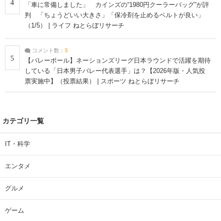
4
「車に常備しました」 カインズの“1980円クーラーバッグ”が評
判 「ちょうどいい大きさ」「保冷剤を止めるベルトが良い」
（1/5） | ライフ ねとらぼリサーチ
コメント数：
3
5
【バレーボール】ネーションズリーグ日本ラウンドで活躍を期待
している「日本男子バレー代表選手」は？【2026年版・人気投
票実施中】（投票結果） | スポーツ ねとらぼリサーチ
カテゴリ一覧
IT・科学
エンタメ
グルメ
ゲーム