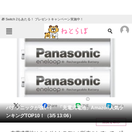
🎁 Switch 2もあたる！ プレゼントキャンペーン実施中！
ねとらぼメニュー
TOP
ニュース
エンタメ
クイズ
グルメ
地域
住まい
教育・育児
動物
リサーチ
ライフ
2021/03/05 20:45（公開）
X
Share
LINE
hatena
会員記事
パナソニックが強い！ 「充電式電池」Amazon人気ラ
ンキングTOP10！（3/5 13:06）
メディア
目次を表示
注目記事を集めた総合ページ