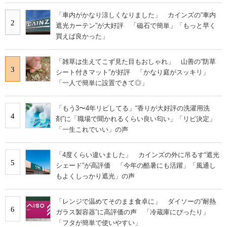
「車内がかなり涼しくなりました」 カインズの“車内
2
遮光カーテン”が大好評 「磁石で簡単」「もっと早く
買えば良かった」
「雑草は生えてこず見た目もおしゃれ」 山善の“防草
3
シート付きマット”が好評 「かなり庭がスッキリ」
「一人で簡単に設置できて◎」
「もう3〜4年リピしてる」“香りが大好評の洗濯用洗
4
剤”に「職場で聞かれるくらい良い匂い」「リピ決定」
「一生これでいい」の声
「4度くらい違いました」 カインズの外に吊るす“遮光
5
シェード”が高評価 「今年の酷暑にも活躍」「風通し
もよくしっかり遮光」の声
「レンジで温めてそのまま食卓に」 ダイソーの“耐熱
6
ガラス製容器”に高評価の声 「冷蔵庫にぴったり」
「フタが簡単で使いやすい」