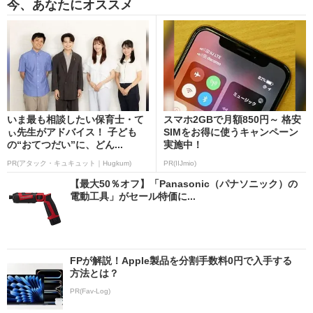
今、あなたにオススメ
いま最も相談したい保育士・て
スマホ2GBで月額850円～ 格安
ぃ先生がアドバイス！ 子ども
SIMをお得に使うキャンペーン
の“おてつだい”に、どん...
実施中！
PR(アタック・キュキュット｜Hugkum)
PR(IIJmio)
【最大50％オフ】「Panasonic（パナソニック）の
電動工具」がセール特価に...
FPが解説！Apple製品を分割手数料0円で入手する
方法とは？
PR(Fav-Log)