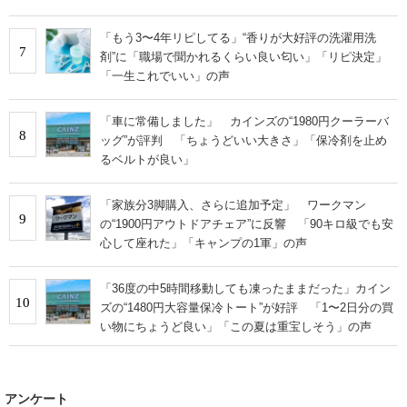
「もう3〜4年リピしてる」“香りが大好評の洗濯用洗
7
剤”に「職場で聞かれるくらい良い匂い」「リピ決定」
「一生これでいい」の声
「車に常備しました」 カインズの“1980円クーラーバ
8
ッグ”が評判 「ちょうどいい大きさ」「保冷剤を止め
るベルトが良い」
「家族分3脚購入、さらに追加予定」 ワークマン
9
の“1900円アウトドアチェア”に反響 「90キロ級でも安
心して座れた」「キャンプの1軍」の声
「36度の中5時間移動しても凍ったままだった」カイン
10
ズの“1480円大容量保冷トート”が好評 「1〜2日分の買
い物にちょうど良い」「この夏は重宝しそう」の声
アンケート