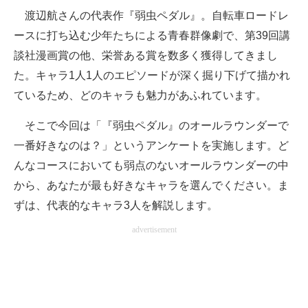
渡辺航さんの代表作『弱虫ペダル』。自転車ロードレ
ITの今と未来を見通す
ースに打ち込む少年たちによる青春群像劇で、第39回講
談社漫画賞の他、栄誉ある賞を数多く獲得してきまし
スマホと通信の最新トレンド
た。キャラ1人1人のエピソードが深く掘り下げて描かれ
進化するPCとデバイスの未来
ているため、どのキャラも魅力があふれています。
好きが集まる 比べて選べる
そこで今回は「『弱虫ペダル』のオールラウンダーで
一番好きなのは？」というアンケートを実施します。ど
ビジネスと働き方のヒント
んなコースにおいても弱点のないオールラウンダーの中
AI活用のいまが分かる
から、あなたが最も好きなキャラを選んでください。ま
ずは、代表的なキャラ3人を解説します。
企業ITのトレンドを詳説
advertisement
経営リーダーのコミュニティ
マーケ×ITの今がよく分かる
ITエンジニア向け専門サイト