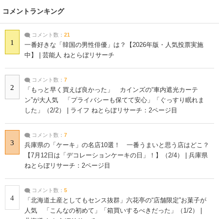
コメントランキング
コメント数：
21
1
一番好きな「韓国の男性俳優」は？【2026年版・人気投票実施
中】 | 芸能人 ねとらぼリサーチ
コメント数：
7
2
「もっと早く買えば良かった」 カインズの“車内遮光カーテ
ン”が大人気 「プライバシーも保てて安心」「ぐっすり眠れま
した」（2/2） | ライフ ねとらぼリサーチ：2ページ目
コメント数：
7
3
兵庫県の「ケーキ」の名店10選！ 一番うまいと思う店はどこ？
【7月12日は「デコレーションケーキの日」！】（2/4） | 兵庫県
ねとらぼリサーチ：2ページ目
コメント数：
5
4
「北海道土産としてもセンス抜群」六花亭の“店舗限定”お菓子が
人気 「こんなの初めて」「箱買いするべきだった」（1/2） |