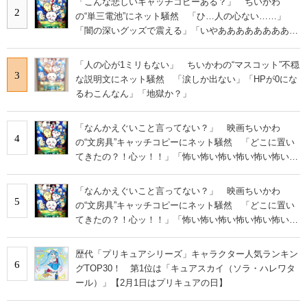
「こんな悲しいキャッチコピーある？」 ちいかわ
2
の“単三電池”にネット騒然 「ひ…人の心ない……」
「闇の深いグッズで震える」「いやあああああああああ
あ」
「人の心が1ミリもない」 ちいかわの“マスコット”不穏
3
な説明文にネット騒然 「涙しか出ない」「HPが0にな
るわこんなん」「地獄か？」
「なんかえぐいこと言ってない？」 映画ちいかわ
4
の“文房具”キャッチコピーにネット騒然 「どこに置い
てきたの？！心ッ！！」「怖い怖い怖い怖い怖い怖い怖
い」
「なんかえぐいこと言ってない？」 映画ちいかわ
5
の“文房具”キャッチコピーにネット騒然 「どこに置い
てきたの？！心ッ！！」「怖い怖い怖い怖い怖い怖い怖
い」
歴代「プリキュアシリーズ」キャラクター人気ランキン
6
グTOP30！ 第1位は「キュアスカイ（ソラ・ハレワタ
ール）」【2月1日はプリキュアの日】