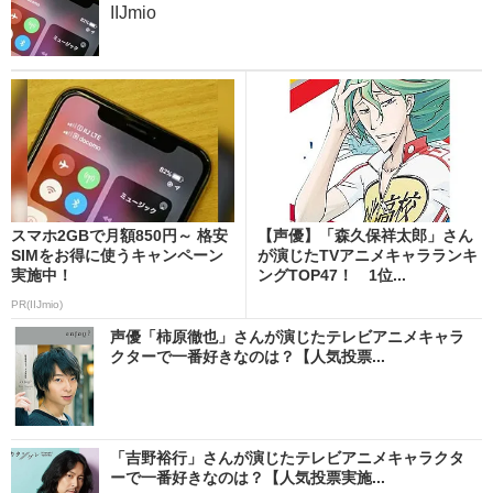
IIJmio
スマホ2GBで月額850円～ 格安
【声優】「森久保祥太郎」さん
SIMをお得に使うキャンペーン
が演じたTVアニメキャラランキ
実施中！
ングTOP47！ 1位...
PR(IIJmio)
声優「柿原徹也」さんが演じたテレビアニメキャラ
クターで一番好きなのは？【人気投票...
「吉野裕行」さんが演じたテレビアニメキャラクタ
ーで一番好きなのは？【人気投票実施...