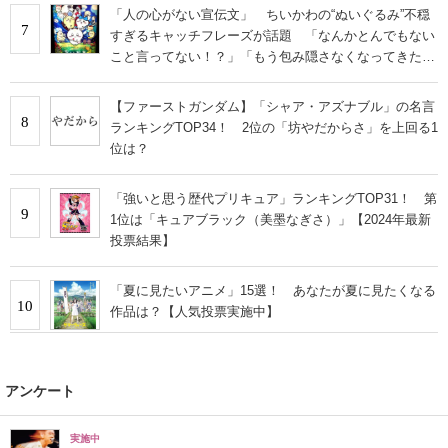
「人の心がない宣伝文」 ちいかわの“ぬいぐるみ”不穏
7
すぎるキャッチフレーズが話題 「なんかとんでもない
こと言ってない！？」「もう包み隠さなくなってきた
な」
【ファーストガンダム】「シャア・アズナブル」の名言
8
ランキングTOP34！ 2位の「坊やだからさ」を上回る1
位は？
「強いと思う歴代プリキュア」ランキングTOP31！ 第
9
1位は「キュアブラック（美墨なぎさ）」【2024年最新
投票結果】
「夏に見たいアニメ」15選！ あなたが夏に見たくなる
10
作品は？【人気投票実施中】
アンケート
実施中