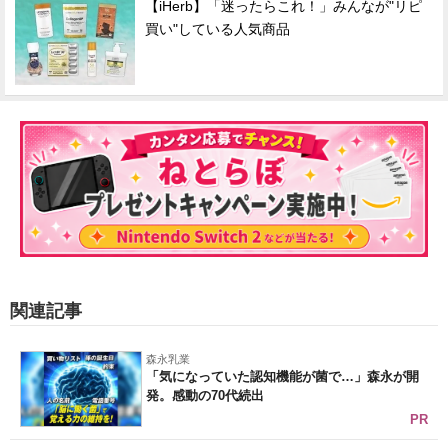
【iHerb】「迷ったらこれ！」みんなが"リピ
買い"している人気商品
関連記事
森永乳業
「気になっていた認知機能が菌で…」森永が開
発。感動の70代続出
PR