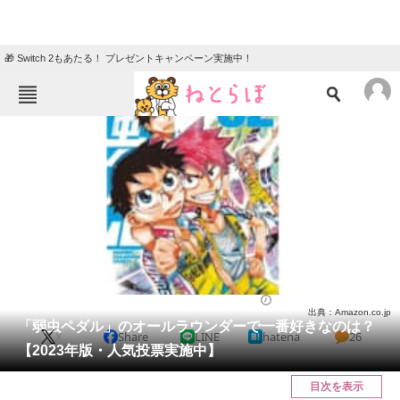
🎁 Switch 2もあたる！ プレゼントキャンペーン実施中！
ねとらぼメニュー
TOP
ニュース
エンタメ
クイズ
グルメ
地域
住まい
教育・育児
動物
リサーチ
漫画
2023/03/24 21:15（公開）
出典：Amazon.co.jp
会員記事
「弱虫ペダル」のオールラウンダーで一番好きなのは？
X
Share
LINE
hatena
26
【2023年版・人気投票実施中】
メディア
目次を表示
注目記事を集めた総合ページ