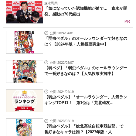
森永乳業
「気になっていた認知機能が菌で…」森永が開
発。感動の70代続出
PR
公開 2024/04/01
「弱虫ペダル」のオールラウンダーで好きなの
は？【2024年版・人気投票実施中】
公開 2022/03/07
【弱ペダ】「弱虫ペダル」のオールラウンダー
で一番好きなのは？【人気投票実施中】
公開 2024/04/19
【弱虫ペダル】「オールラウンダー」人気ラン
キングTOP11！ 第1位は「荒北靖友...
公開 2023/02/19
【弱虫ペダル】「総北高校自転車競技部」で一
番好きなキャラは誰？【2023年版・人...