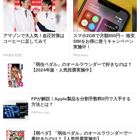
アマゾンで大人気！血圧対策は
スマホ2GBで月額850円～ 格安
コーヒーに足してみて
SIMをお得に使うキャンペーン
実施中！
PR(森永乳業)
PR(IIJmio)
「弱虫ペダル」のオールラウンダーで好きなのは？
【2024年版・人気投票実施中】
FPが解説！Apple製品を分割手数料0円で入手する
方法とは？
PR(Fav-Log)
【弱ペダ】「弱虫ペダル」のオールラウンダーで一
番好きなのは？【人気投票実施中】