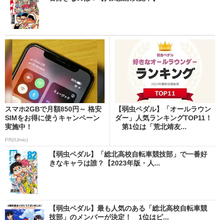
スマホ2GBで月額850円～ 格安
【弱虫ペダル】「オールラウン
SIMをお得に使うキャンペーン
ダー」人気ランキングTOP11！
実施中！
第1位は「荒北靖友...
PR(IIJmio)
【弱虫ペダル】「総北高校自転車競技部」で一番好
きなキャラは誰？【2023年版・人...
【弱虫ペダル】最も人気のある「総北高校自転車競
技部」のメンバーが決定！ 1位はピ...