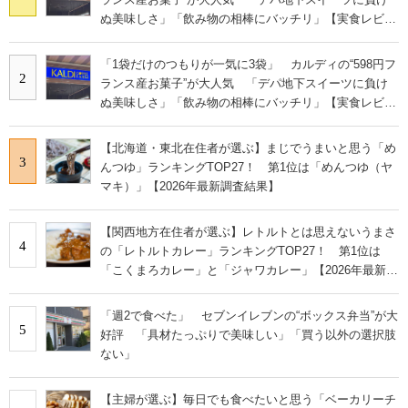
ぬ美味しさ」「飲み物の相棒にバッチリ」【実食レビュ
ー】
「1袋だけのつもりが一気に3袋」 カルディの“598円フ
2
ランス産お菓子”が大人気 「デパ地下スイーツに負け
ぬ美味しさ」「飲み物の相棒にバッチリ」【実食レビュ
ー】
【北海道・東北在住者が選ぶ】まじでうまいと思う「め
3
んつゆ」ランキングTOP27！ 第1位は「めんつゆ（ヤ
マキ）」【2026年最新調査結果】
【関西地方在住者が選ぶ】レトルトとは思えないうまさ
4
の「レトルトカレー」ランキングTOP27！ 第1位は
「こくまろカレー」と「ジャワカレー」【2026年最新調
査結果】
「週2で食べた」 セブンイレブンの“ボックス弁当”が大
5
好評 「具材たっぷりで美味しい」「買う以外の選択肢
ない」
【主婦が選ぶ】毎日でも食べたいと思う「ベーカリーチ