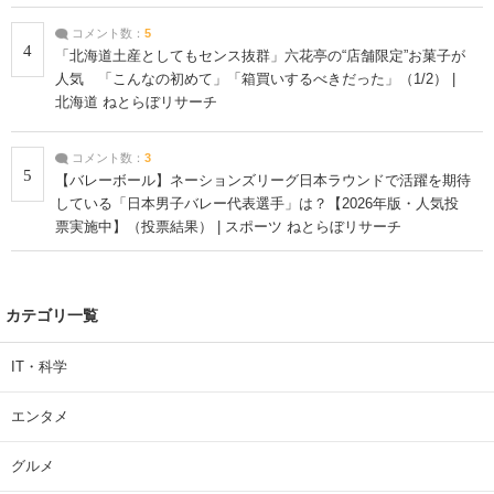
コメント数：
5
4
「北海道土産としてもセンス抜群」六花亭の“店舗限定”お菓子が
人気 「こんなの初めて」「箱買いするべきだった」（1/2） |
北海道 ねとらぼリサーチ
コメント数：
3
5
【バレーボール】ネーションズリーグ日本ラウンドで活躍を期待
している「日本男子バレー代表選手」は？【2026年版・人気投
票実施中】（投票結果） | スポーツ ねとらぼリサーチ
カテゴリ一覧
IT・科学
エンタメ
グルメ