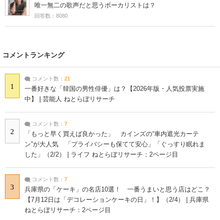
唯一無二の歌声だと思うボーカリストは？
回答数：8080
コメントランキング
コメント数：
21
1
一番好きな「韓国の男性俳優」は？【2026年版・人気投票実施
中】 | 芸能人 ねとらぼリサーチ
コメント数：
7
2
「もっと早く買えば良かった」 カインズの“車内遮光カーテ
ン”が大人気 「プライバシーも保てて安心」「ぐっすり眠れま
した」（2/2） | ライフ ねとらぼリサーチ：2ページ目
コメント数：
7
3
兵庫県の「ケーキ」の名店10選！ 一番うまいと思う店はどこ？
【7月12日は「デコレーションケーキの日」！】（2/4） | 兵庫県
ねとらぼリサーチ：2ページ目