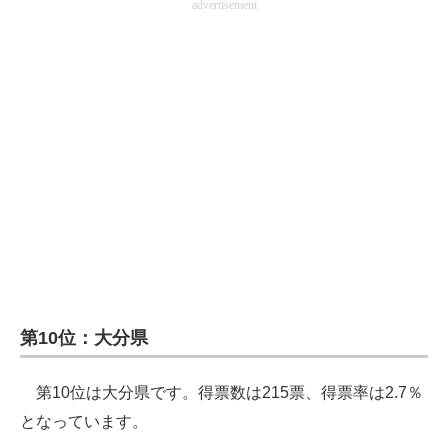
advertisement
企業向けIT製品の総合サイト
IT製品の技術・比較・事例
製造業のIT導入・活用を支援
モノづくり技術者専門サイト
エレクトロニクス専門サイト
電子設計の基本と応用
エネルギーの専門メディア
建設×テクノロジーの最前線
第10位：大分県
ちょっと気になるネットの話題
第10位は大分県です。得票数は215票、得票率は2.7％
となっています。