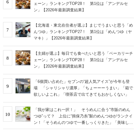
6
ェーン」ランキングTOP28！ 第1位は「アンデルセ
ン」【2026年最新調査結果】
【北海道・東北在住者が選ぶ】まじでうまいと思う「め
7
んつゆ」ランキングTOP27！ 第1位は「めんつゆ（ヤ
マキ）」【2026年最新調査結果】
【主婦が選ぶ】毎日でも食べたいと思う「ベーカリーチ
8
ェーン」ランキングTOP28！ 第1位は「アンデルセ
ン」【2026年最新調査結果】
「6個買い占めた」セブンの“超人気アイス”が今年も登
9
場 「シャリシャリ濃厚」「ちょーーーうまい」「箱で
欲しいよこれ」「喫茶店で出てきてもおかしくない」
「我が家はこれ一択！」 そうめんに合う“市販のめん
10
つゆ”って？ 上位に“揖保乃糸”製のめんつゆがランクイ
ン！「そうめんのつゆで一番しっくりきた」「美味しす
ぎる」