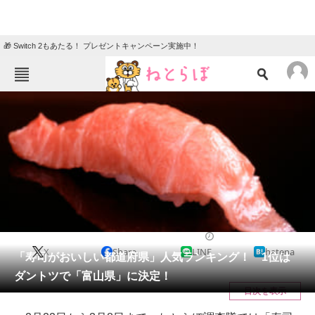
🎁 Switch 2もあたる！ プレゼントキャンペーン実施中！
ねとらぼメニュー
TOP
ニュース
エンタメ
クイズ
グルメ
地域
住まい
教育・育児
動物
リサーチ
グルメ
2021/03/23 20:31（公開）
X
Share
LINE
hatena
会員記事
「寿司がおいしい都道府県」人気ランキング！ 1位は
ダントツで「富山県」に決定！
メディア
目次を表示
注目記事を集めた総合ページ