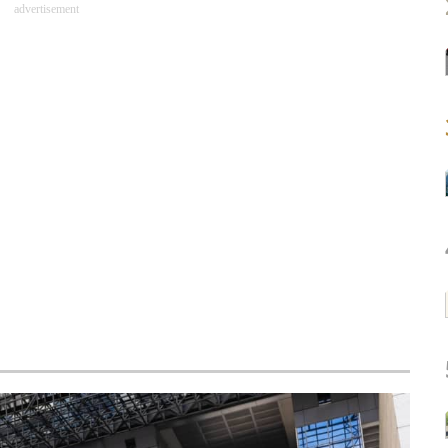
advertisement