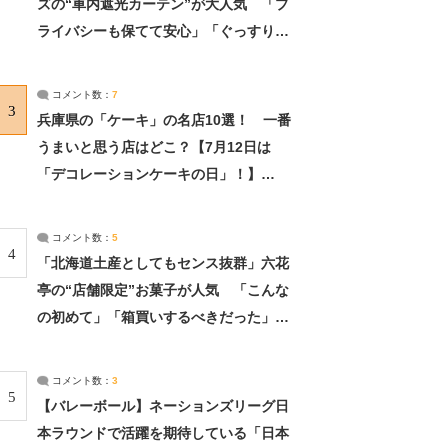
ズの“車内遮光カーテン”が大人気 「プ
ライバシーも保てて安心」「ぐっすり眠
れました」（2/2） | ライフ ねとらぼリ
サーチ：2ページ目
コメント数：
7
3
兵庫県の「ケーキ」の名店10選！ 一番
うまいと思う店はどこ？【7月12日は
「デコレーションケーキの日」！】
（2/4） | 兵庫県 ねとらぼリサーチ：2ペ
ージ目
コメント数：
5
4
「北海道土産としてもセンス抜群」六花
亭の“店舗限定”お菓子が人気 「こんな
の初めて」「箱買いするべきだった」
（1/2） | 北海道 ねとらぼリサーチ
コメント数：
3
5
【バレーボール】ネーションズリーグ日
本ラウンドで活躍を期待している「日本