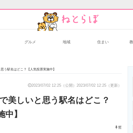
グルメ
地域
住まい
と未来を見通す
スマホと通信の最新トレンド
進化するPCとデ
と思う駅名はどこ？【人気投票実施中】
のいまが分かる
企業ITのトレンドを詳説
経営リーダーの
2023/07/02 12:25（公開）
2023/07/02 12:25（更新）
」で美しいと思う駅名はどこ？
T製品の総合サイト
IT製品の技術・比較・事例
製造業のIT導入
施中】
哲