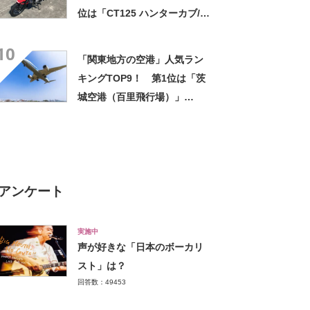
位は「CT125 ハンターカブ/ホ
ンダ」【2023年6月8日時点／
10
ウェビック調べ】
「関東地方の空港」人気ラン
キングTOP9！ 第1位は「茨
城空港（百里飛行場）」
【2024年最新投票結果】
アンケート
実施中
声が好きな「日本のボーカリ
スト」は？
回答数：49453