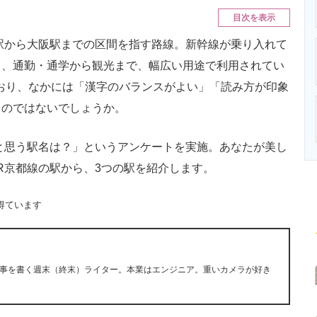
ニクス専門サイト
電子設計の基本と応用
エネルギーの専
目次を表示
駅から大阪駅までの区間を指す路線。新幹線が乗り入れて
ら、通勤・通学から観光まで、幅広い用途で利用されてい
ており、なかには「漢字のバランスがよい」「読み方が印象
るのではないでしょうか。
と思う駅名は？」というアンケートを実施。あなたが美し
R京都線の駅から、3つの駅を紹介します。
得ています
事を書く週末（終末）ライター。本業はエンジニア。重いカメラが好き