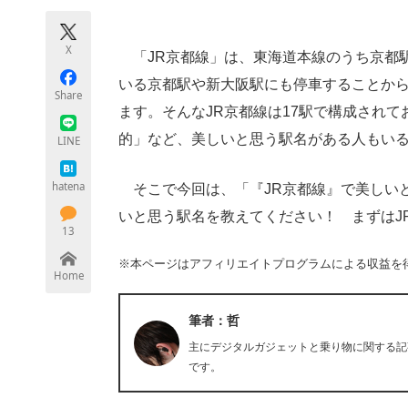
モノづくり技術者専門サイト
エレクトロ
X
「JR京都線」は、東海道本線のうち京都
いる京都駅や新大阪駅にも停車することか
Share
ちょっと気になるネットの話題
ます。そんなJR京都線は17駅で構成され
的」など、美しいと思う駅名がある人もい
LINE
hatena
そこで今回は、「『JR京都線』で美しい
いと思う駅名を教えてください！ まずはJ
13
※本ページはアフィリエイトプログラムによる収益を
Home
筆者：哲
主にデジタルガジェットと乗り物に関する記
です。