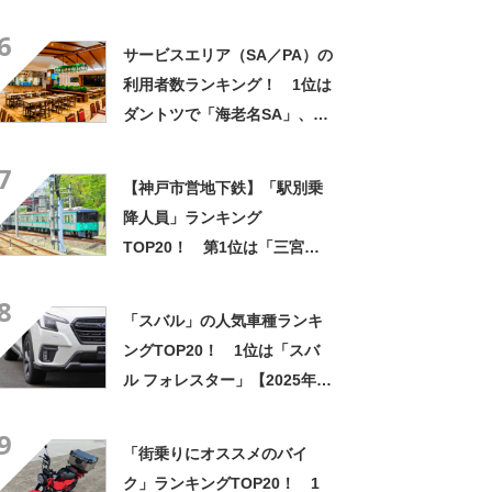
年5月31日時点／ウェビック
6
調べ】
サービスエリア（SA／PA）の
利用者数ランキング！ 1位は
ダントツで「海老名SA」、2
位と3位は？【NEXCO中日本
7
調査】
【神戸市営地下鉄】「駅別乗
降人員」ランキング
TOP20！ 第1位は「三宮」
【10月14日は鉄道の日】
8
「スバル」の人気車種ランキ
ングTOP20！ 1位は「スバ
ル フォレスター」【2025年
10月・カーセンサー調べ】
9
「街乗りにオススメのバイ
ク」ランキングTOP20！ 1