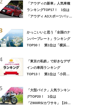
2
ック調べ】
「アウディの新車」人気車種
ランキングTOP17！ 1位は
「アウディ A3スポーツバッ
ク」【2023年8月・MOTA調
3
べ】
かっこいいと思う「全国のナ
ンバープレート」ランキング
TOP30！ 第1位は「横浜」
【2023年最新投票結果】
4
「東京の私鉄」で好きなデザ
インの車両ランキング
TOP13！ 第1位は「小田急
電鉄」【2024年最新投票結
5
果】
「大型バイク」人気ランキン
グTOP20！ 1位は
「Z900RS/カワサキ」【2023