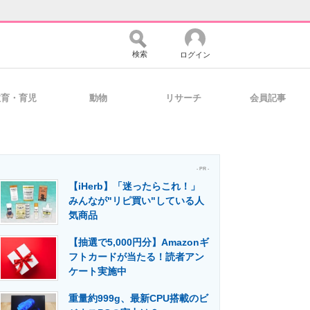
検索
ログイン
教育・育児
動物
リサーチ
会員記事
バイスの未来
好きが集まる 比べて選べる
- PR -
【iHerb】「迷ったらこれ！」
コミュニティ
マーケ×ITの今がよく分かる
みんなが"リピ買い"している人
気商品
【抽選で5,000円分】Amazonギ
・活用を支援
フトカードが当たる！読者アン
ケート実施中
重量約999g、最新CPU搭載のビ