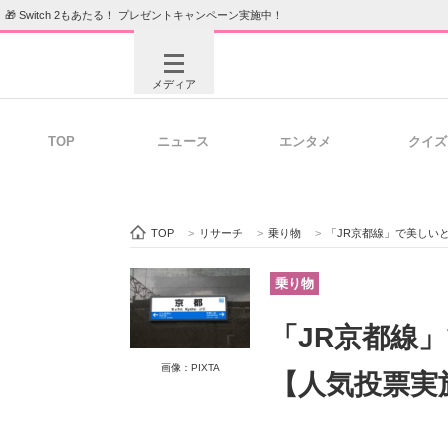
🎁 Switch 2もあたる！ プレゼントキャンペーン実施中！
メディア
TOP
ニュース
エンタメ
クイズ
注目記事を集めた総合ページ
ITの今
TOP
>
リサーチ
>
乗り物
>
「JR京都線」で美しい
ビジネスと働き方のヒント
AI活用
乗り物
「JR京都線
ITエンジニア向け専門サイト
企業向けI
画像：PIXTA
【人気投票実