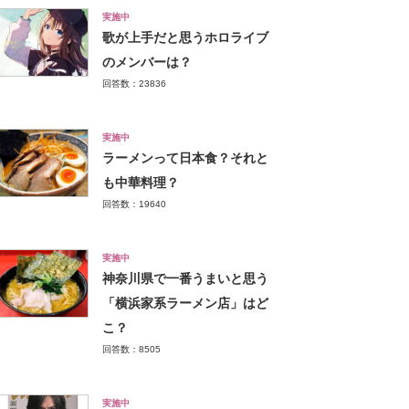
実施中
歌が上手だと思うホロライブ
のメンバーは？
回答数：23836
実施中
ラーメンって日本食？それと
も中華料理？
回答数：19640
実施中
神奈川県で一番うまいと思う
「横浜家系ラーメン店」はど
こ？
回答数：8505
実施中