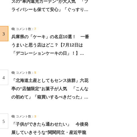
ズの“車内遮光カーテン”が大人気 「プ
ライバシーも保てて安心」「ぐっすり眠
れました」（2/2） | ライフ ねとらぼリ
サーチ：2ページ目
コメント数：
7
3
兵庫県の「ケーキ」の名店10選！ 一番
うまいと思う店はどこ？【7月12日は
「デコレーションケーキの日」！】
（2/4） | 兵庫県 ねとらぼリサーチ：2ペ
ージ目
コメント数：
5
4
「北海道土産としてもセンス抜群」六花
亭の“店舗限定”お菓子が人気 「こんな
の初めて」「箱買いするべきだった」
（1/2） | 北海道 ねとらぼリサーチ
コメント数：
3
5
「子供ができたら通わせたい」 今後発
展していきそうな“関関同立・産近甲龍