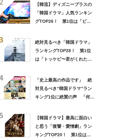
2
の途中結果】
【韓流】ディズニープラスの
「韓国ドラマ」人気ランキン
グTOP26！ 第1位は「ビッ
グマウス」【2024年最新投票
3
結果】
絶対見るべき「韓国ドラマ」
ランキングTOP28！ 第1位
は「トッケビ〜君がくれた愛
しい日々〜」【2025年3月31
4
日時点の途中結果】
「史上最高の作品です」 絶
対見るべき“韓国ドラマ”ラン
キング1位に絶賛の声 「何度
見ても感動する」「最高に笑
5
って泣ける」
【韓国ドラマ】最高に面白い
と思う「復讐・愛憎劇」ラン
キングTOP20！ 第1位は