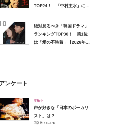
TOP24！ 「中村主水」に次
ぐ2位は？【2021年最新投票
10
結果】
絶対見るべき「韓国ドラマ」
ランキングTOP30！ 第1位
は「愛の不時着」【2026年最
新投票結果】
アンケート
実施中
声が好きな「日本のボーカリ
スト」は？
回答数：49376