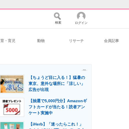
検索
ログイン
教育・育児
動物
リサーチ
会員記事
バイスの未来
好きが集まる 比べて選べる
- PR -
【ちょうど目に入る！】猛暑の
コミュニティ
マーケ×ITの今がよく分かる
東京、意外な場所に「涼しい」
広告が出現
【抽選で5,000円分】Amazonギ
・活用を支援
フトカードが当たる！読者アン
ケート実施中
【iHerb】「迷ったらこれ！」