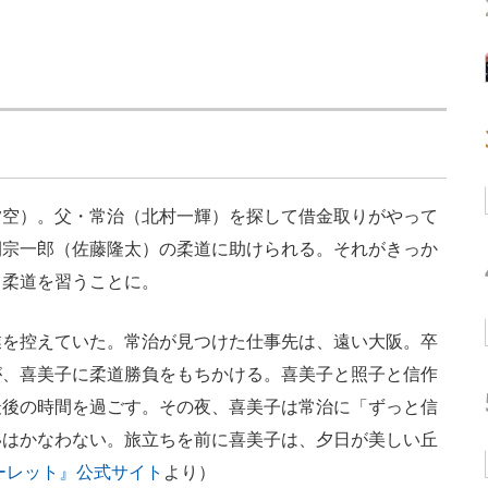
空）。父・常治（北村一輝）を探して借金取りがやって
間宗一郎（佐藤隆太）の柔道に助けられる。それがきっか
ら柔道を習うことに。
を控えていた。常治が見つけた仕事先は、遠い大阪。卒
が、喜美子に柔道勝負をもちかける。喜美子と照子と信作
最後の時間を過ごす。その夜、喜美子は常治に「ずっと信
いはかなわない。旅立ちを前に喜美子は、夕日が美しい丘
ーレット』公式サイト
より）