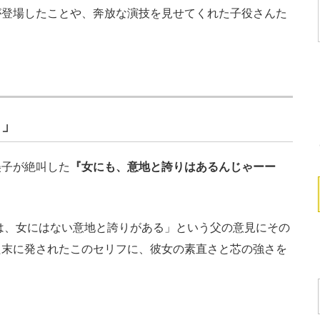
が登場したことや、奔放な演技を見せてくれた子役さんた
り」
子が絶叫した
『女にも、意地と誇りはあるんじゃーー
。
、女にはない意地と誇りがある」という父の意見にその
た末に発されたこのセリフに、彼女の素直さと芯の強さを