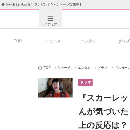
🎁 Switch 2もあたる！ プレゼントキャンペーン実施中！
メディア
TOP
ニュース
エンタメ
クイズ
注目記事を集めた総合ページ
ITの今
TOP
>
リサーチ
>
エンタメ
>
ドラマ
>
『スカーレ
ビジネスと働き方のヒント
AI活用
ドラマ
『スカーレッ
ITエンジニア向け専門サイト
企業向けI
んが気づいた
上の反応は？