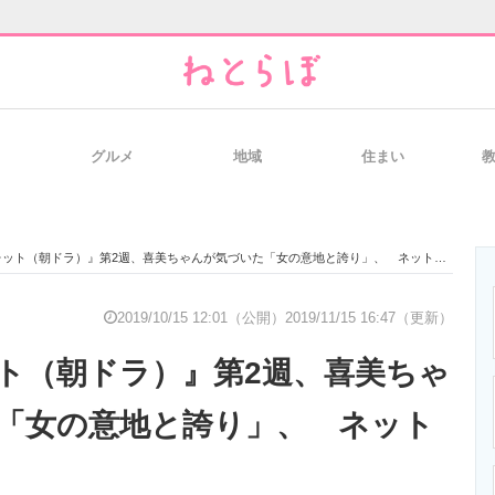
グルメ
地域
住まい
と未来を見通す
スマホと通信の最新トレンド
進化するPCとデ
ット（朝ドラ）』第2週、喜美ちゃんが気づいた「女の意地と誇り」、 ネット上の反応は？
のいまが分かる
企業ITのトレンドを詳説
経営リーダーの
2019/10/15 12:01（公開）
2019/11/15 16:47（更新）
ト（朝ドラ）』第2週、喜美ちゃ
T製品の総合サイト
IT製品の技術・比較・事例
製造業のIT導入
「女の意地と誇り」、 ネット