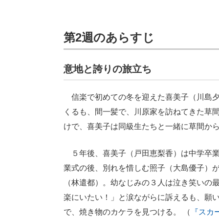
第2週のあらすじ
意地と誇りの旅立ち
信楽で初めての冬を迎えた喜美子（川島夕
くるも、間一髪で、川原家を訪ねてきた草
けで、喜美子は同級生たちと一緒に草間か
５年後、喜美子（戸田恵梨香）は中学卒業
業式の後、別れを惜しむ照子（大島優子）
（林遣都）。幼なじみの３人は泣き笑いの
楽にいたい！」と涙ながらに訴えるも、願
で、焼き物のカケラを見つける。 （
『スカ