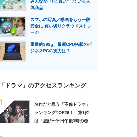
みんなが"リピ買い"している人
門メディア
建設×テクノロジーの最前線
気商品
スマホの写真／動画をもう一段
安全に 買い切りクラウドストレ
ージ
重量約999g、最新CPU搭載のビ
ジネスPCの実力は？
「ドラマ」のアクセスランキング
1
名作だと思う「不倫ドラマ」
ランキングTOP26！ 第1位
は「昼顔〜平日午後3時の恋人
たち〜」【2025年5月2日時点