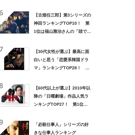
「梨泰院クラス」「ペントハ
6
ウス」【2024年最新投票結
【古畑任三郎】第3シリーズの
果】
神回ランキングTOP10！ 第
1位は福山雅治さんの「頭でっ
かちの殺人」【2021年最新調
7
査結果】
【30代女性が選ぶ】最高に面
白いと思う「恋愛系韓国ドラ
マ」ランキングTOP28！ 第
1位は「愛の不時着」【2024
8
年最新投票結果】
【60代以上が選ぶ】2010年以
降の「日曜劇場」作品人気ラ
ンキングTOP27！ 第1位は
「ラストマン-全盲の捜査
9
官-」【2023年最新投票結果】
「必殺仕事人」シリーズの好
きな仕事人ランキング