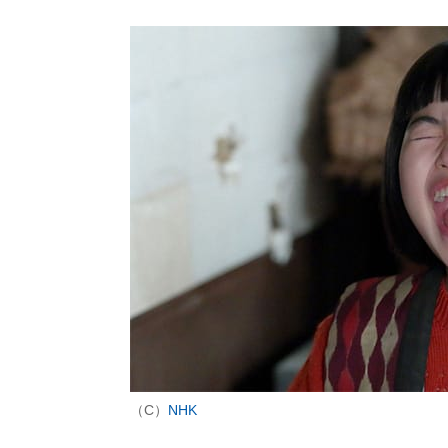
（C）
NHK