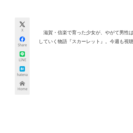
モノづくり技術者専門サイト
エレクトロ
X
滋賀・信楽で育った少女が、やがて男性ば
ちょっと気になるネットの話題
していく物語『スカーレット』。今週も視
Share
LINE
hatena
Home