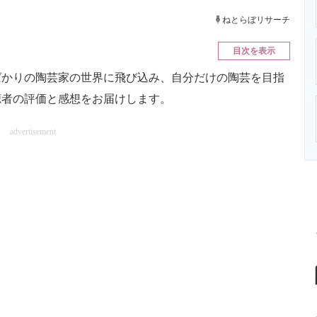
ニクス専門サイト
電子設計の基本と応用
エネルギーの専
ねとらぼリサーチ
目次を表示
かりの陶芸家の世界に飛び込み、自分だけの陶芸を目指
聴者の評価と感想をお届けします。
advertisement