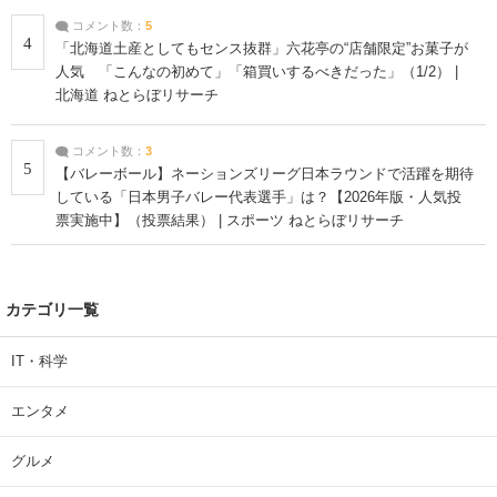
コメント数：
5
4
「北海道土産としてもセンス抜群」六花亭の“店舗限定”お菓子が
人気 「こんなの初めて」「箱買いするべきだった」（1/2） |
北海道 ねとらぼリサーチ
コメント数：
3
5
【バレーボール】ネーションズリーグ日本ラウンドで活躍を期待
している「日本男子バレー代表選手」は？【2026年版・人気投
票実施中】（投票結果） | スポーツ ねとらぼリサーチ
カテゴリ一覧
IT・科学
エンタメ
グルメ