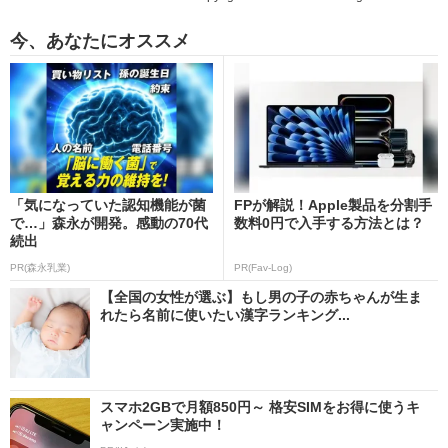
今、あなたにオススメ
「気になっていた認知機能が菌
FPが解説！Apple製品を分割手
で…」森永が開発。感動の70代
数料0円で入手する方法とは？
続出
PR(森永乳業)
PR(Fav-Log)
【全国の女性が選ぶ】もし男の子の赤ちゃんが生ま
れたら名前に使いたい漢字ランキング...
スマホ2GBで月額850円～ 格安SIMをお得に使うキ
ャンペーン実施中！