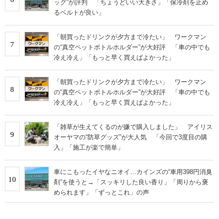
ッグ”が評判 「ちょうどいい大きさ」「保冷剤を止め
るベルトが良い」
「朝買ったドリンクが夕方まで冷たい」 ワークマン
7
の“真空ペットボトルホルダー”が大好評 「車の中でも
冷え冷え」「もっと早く買えばよかった」
「朝買ったドリンクが夕方まで冷たい」 ワークマン
8
の“真空ペットボトルホルダー”が大好評 「車の中でも
冷え冷え」「もっと早く買えばよかった」
「雑草が生えてくるのが嫌で購入しました」 アイリス
9
オーヤマの“防草グッズ”が大人気 「今回で3度目の購
入」「施工が楽で簡単」
車にこもったイヤなニオイ…カインズの“車用398円消臭
10
剤”を使うと→「スッキリした良い香り」「周りから褒
められます」「ずっとこれ」の声