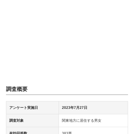
企業向けIT製品の総合サイト
IT製品の技術・比較・事例
製造業のIT導入・活用を支援
モノづくり技術者専門サイト
エレクトロニクス専門サイト
電子設計の基本と応用
エネルギーの専門メディア
調査概要
建設×テクノロジーの最前線
アンケート実施日
2023年7月27日
ちょっと気になるネットの話題
調査対象
関東地方に居住する男女
有効回答数
383票