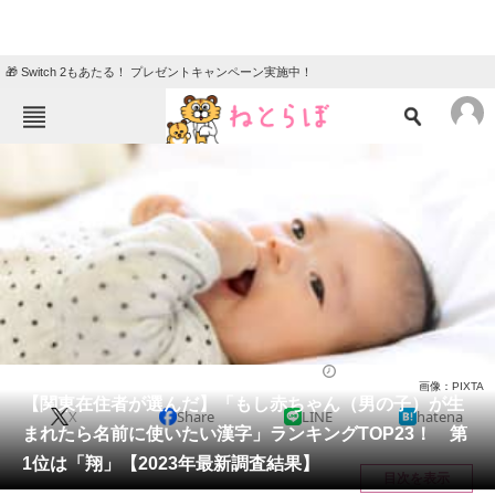
🎁 Switch 2もあたる！ プレゼントキャンペーン実施中！
ねとらぼメニュー
TOP
ニュース
エンタメ
クイズ
グルメ
地域
住まい
教育・育児
動物
リサーチ
ライフ
2023/10/17 17:30（公開）
画像：PIXTA
会員記事
【関東在住者が選んだ】「もし赤ちゃん（男の子）が生
X
Share
LINE
hatena
まれたら名前に使いたい漢字」ランキングTOP23！ 第
メディア
1位は「翔」【2023年最新調査結果】
目次を表示
注目記事を集めた総合ページ