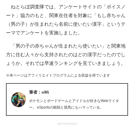
ねとらぼ調査隊では、アンケートサイトの「ボイスノ
ITの今と未来を見通す
ート」協力のもと、関東在住者を対象に「もし赤ちゃん
（男の子）が生まれたら名前に使いたい漢字」というテ
スマホと通信の最新トレンド
ーマでアンケートを実施しました。
進化するPCとデバイスの未来
「男の子の赤ちゃんが生まれたら使いたい」と関東地
好きが集まる 比べて選べる
方に住む人々から支持されたのはどの漢字だったのでし
ょうか。それでは早速ランキングを見ていきましょう。
ビジネスと働き方のヒント
※本ページはアフィリエイトプログラムによる収益を得ています
AI活用のいまが分かる
企業ITのトレンドを詳説
筆者：oMi
ポケモンとボードゲームとアイドルが好きなWebライタ
経営リーダーのコミュニティ
ー。 eSportsの観戦と競馬にもハマっている。
マーケ×ITの今がよく分かる
advertisement
ITエンジニア向け専門サイト