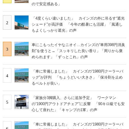
ので安定感ある」
「4度くらい違いました」 カインズの外に吊るす“遮光
2
シェード”が高評価 「今年の酷暑にも活躍」「風通し
もよくしっかり遮光」の声
車にこもったイヤなニオイ…カインズの“車用398円消臭
3
剤”を使うと→「スッキリした良い香り」「周りから褒
められます」「ずっとこれ」の声
「車に常備しました」 カインズの“1980円クーラーバ
4
ッグ”が評判 「ちょうどいい大きさ」「保冷剤を止め
るベルトが良い」
「家族分3脚購入、さらに追加予定」 ワークマン
5
の“1900円アウトドアチェア”に反響 「90キロ級でも安
心して座れた」「キャンプの1軍」の声
「車に常備しました」 カインズの“1980円クーラーバ
6