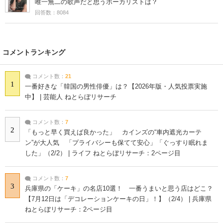
唯一無二の歌声だと思うボーカリストは？
回答数：8084
コメントランキング
コメント数：
21
1
一番好きな「韓国の男性俳優」は？【2026年版・人気投票実施
中】 | 芸能人 ねとらぼリサーチ
コメント数：
7
2
「もっと早く買えば良かった」 カインズの“車内遮光カーテ
ン”が大人気 「プライバシーも保てて安心」「ぐっすり眠れま
した」（2/2） | ライフ ねとらぼリサーチ：2ページ目
コメント数：
7
3
兵庫県の「ケーキ」の名店10選！ 一番うまいと思う店はどこ？
【7月12日は「デコレーションケーキの日」！】（2/4） | 兵庫県
ねとらぼリサーチ：2ページ目