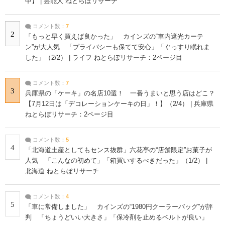
中】 | 芸能人 ねとらぼリサーチ
コメント数：
7
2
「もっと早く買えば良かった」 カインズの“車内遮光カーテ
ン”が大人気 「プライバシーも保てて安心」「ぐっすり眠れま
した」（2/2） | ライフ ねとらぼリサーチ：2ページ目
コメント数：
7
3
兵庫県の「ケーキ」の名店10選！ 一番うまいと思う店はどこ？
【7月12日は「デコレーションケーキの日」！】（2/4） | 兵庫県
ねとらぼリサーチ：2ページ目
コメント数：
5
4
「北海道土産としてもセンス抜群」六花亭の“店舗限定”お菓子が
人気 「こんなの初めて」「箱買いするべきだった」（1/2） |
北海道 ねとらぼリサーチ
コメント数：
4
5
「車に常備しました」 カインズの“1980円クーラーバッグ”が評
判 「ちょうどいい大きさ」「保冷剤を止めるベルトが良い」