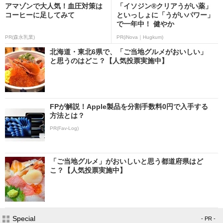
アマゾンで大人気！血圧対策は
「イソジン®クリアうがい薬」
コーヒーに足してみて
といっしょに「うがいパワー」
で一年中！ 健やか
PR(森永乳業)
PR(iNova｜Hugkum)
北海道・東北6県で、「ご当地グルメがおいしい」
と思うのはどこ？【人気投票実施中】
FPが解説！Apple製品を分割手数料0円で入手する
方法とは？
PR(Fav-Log)
「ご当地グルメ」がおいしいと思う都道府県はど
こ？【人気投票実施中】
Special
- PR -