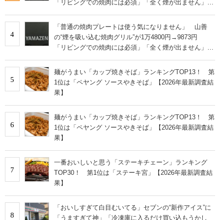
「リビングでの焼肉には必須」「全く煙が出ません」と
絶賛
「普通の焼肉プレートは使う気になりません」 山善
4
の“煙を吸い込む焼肉グリル”が1万4800円→9873円
「リビングでの焼肉には必須」「全く煙が出ません」と
絶賛
麺がうまい「カップ焼きそば」ランキングTOP13！ 第
5
1位は「ペヤング ソースやきそば」【2026年最新調査結
果】
麺がうまい「カップ焼きそば」ランキングTOP13！ 第
6
1位は「ペヤング ソースやきそば」【2026年最新調査結
果】
一番おいしいと思う「ステーキチェーン」ランキング
7
TOP30！ 第1位は「ステーキ宮」【2026年最新調査結
果】
「おいしすぎて白目むいてる」セブンの“新作アイス”に
8
「うますぎて神」「冷凍庫に入るだけ買い込もうかし