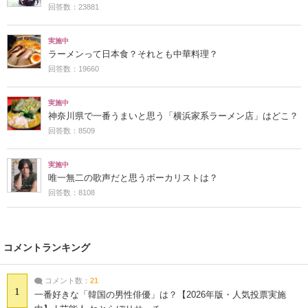
回答数：23881
実施中
ラーメンって日本食？それとも中華料理？
回答数：19660
実施中
神奈川県で一番うまいと思う「横浜家系ラーメン店」はどこ？
回答数：8509
実施中
唯一無二の歌声だと思うボーカリストは？
回答数：8108
コメントランキング
コメント数：
21
1
一番好きな「韓国の男性俳優」は？【2026年版・人気投票実施