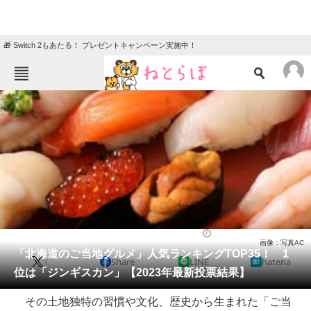
🎁 Switch 2もあたる！ プレゼントキャンペーン実施中！
ねとらぼメニュー
TOP
ニュース
エンタメ
クイズ
グルメ
地域
住まい
教育・育児
動物
リサーチ
グルメ
2023/10/19 18:00（公開）
画像：写真AC
会員記事
「北海道のご当地グルメ」人気ランキングTOP35！ 1
X
Share
LINE
hatena
位は「ジンギスカン」【2023年最新投票結果】
メディア
その土地独特の習慣や文化、歴史から生まれた「ご当
注目記事を集めた総合ページ