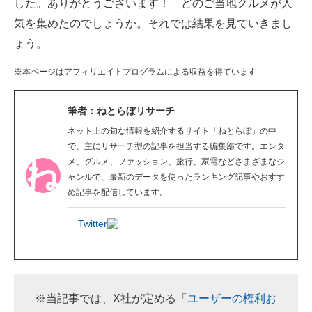
した。ありがとうございます！ どのご当地グルメが人
企業向けIT製品の総合サイト
気を集めたのでしょうか。それでは結果を見ていきまし
ょう。
IT製品の技術・比較・事例
※本ページはアフィリエイトプログラムによる収益を得ています
製造業のIT導入・活用を支援
モノづくり技術者専門サイト
筆者：ねとらぼリサーチ
ネット上の旬な情報を紹介するサイト「ねとらぼ」の中
エレクトロニクス専門サイト
で、主にリサーチ型の記事を担当する編集部です。エンタ
メ、グルメ、ファッション、旅行、家電などさまざまなジ
電子設計の基本と応用
ャンルで、最新のデータを使ったランキング記事やおすす
め記事を配信しています。
エネルギーの専門メディア
Twitter
建設×テクノロジーの最前線
ちょっと気になるネットの話題
※当記事では、X社が定める「
ユーザーの権利お