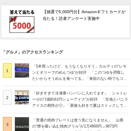
【抽選で5,000円分】Amazonギフトカードが
当たる！読者アンケート実施中
「グルメ」のアクセスランキング
「5本買ったけど、もうなくなりそう」カルディの“レモ
1
ンとオリーブのめんつゆ”が好評 「このつゆを摂取し
たいからそうめんを食べてる」「食欲のない時でもコレ
で食べられる」
「好きすぎて冷凍庫パンパンに入れてます」 シャトレ
2
ーゼの“1個約61円シューアイス”が好評 「生地とバニラ
アイスの相性が◎」「家族も好きで夏はストックして
る」
「普通の焼肉プレートは使う気になりません」 山善
3
の“煙を吸い込む焼肉グリル”が1万4800円→9873円