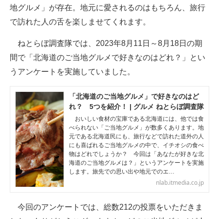
地グルメ」が存在。地元に愛されるのはもちろん、旅行
ITの今と未来を見通す
で訪れた人の舌を楽しませてくれます。
スマホと通信の最新トレンド
ねとらぼ調査隊では、2023年8月11日～8月18日の期
間で「北海道のご当地グルメで好きなのはどれ？」とい
進化するPCとデバイスの未来
うアンケートを実施していました。
好きが集まる 比べて選べる
「北海道のご当地グルメ」で好きなのはど
ビジネスと働き方のヒント
れ？ 5つを紹介！ | グルメ ねとらぼ調査隊
おいしい食材の宝庫である北海道には、他では食
AI活用のいまが分かる
べられない「ご当地グルメ」が数多くあります。地
元である北海道民にも、旅行などで訪れた道外の人
にも喜ばれるご当地グルメの中で、イチオシの食べ
企業ITのトレンドを詳説
物はどれでしょうか？ 今回は「あなたが好きな北
海道のご当地グルメは？」というアンケートを実施
経営リーダーのコミュニティ
します。旅先での思い出や地元でのエ…
nlab.itmedia.co.jp
マーケ×ITの今がよく分かる
今回のアンケートでは、総数212の投票をいただきま
ITエンジニア向け専門サイト