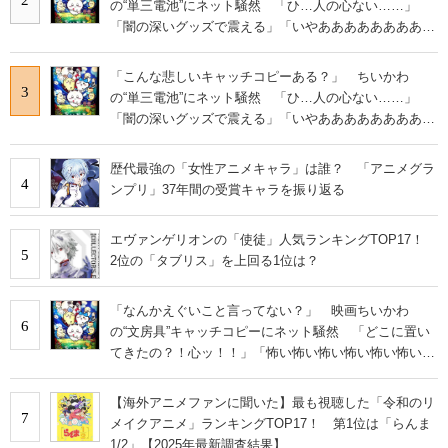
の“単三電池”にネット騒然 「ひ…人の心ない……」
「闇の深いグッズで震える」「いやあああああああああ
あ」
「こんな悲しいキャッチコピーある？」 ちいかわ
3
の“単三電池”にネット騒然 「ひ…人の心ない……」
「闇の深いグッズで震える」「いやあああああああああ
あ」
歴代最強の「女性アニメキャラ」は誰？ 「アニメグラ
4
ンプリ」37年間の受賞キャラを振り返る
エヴァンゲリオンの「使徒」人気ランキングTOP17！
5
2位の「タブリス」を上回る1位は？
「なんかえぐいこと言ってない？」 映画ちいかわ
6
の“文房具”キャッチコピーにネット騒然 「どこに置い
てきたの？！心ッ！！」「怖い怖い怖い怖い怖い怖い怖
い」
【海外アニメファンに聞いた】最も視聴した「令和のリ
7
メイクアニメ」ランキングTOP17！ 第1位は「らんま
1/2」【2025年最新調査結果】