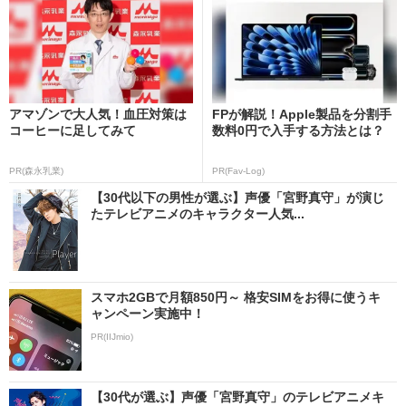
アマゾンで大人気！血圧対策は
FPが解説！Apple製品を分割手
コーヒーに足してみて
数料0円で入手する方法とは？
PR(森永乳業)
PR(Fav-Log)
【30代以下の男性が選ぶ】声優「宮野真守」が演じ
たテレビアニメのキャラクター人気...
スマホ2GBで月額850円～ 格安SIMをお得に使うキ
ャンペーン実施中！
PR(IIJmio)
【30代が選ぶ】声優「宮野真守」のテレビアニメキ