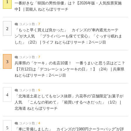
1
一番好きな「韓国の男性俳優」は？【2026年版・人気投票実施
中】 | 芸能人 ねとらぼリサーチ
コメント数：
7
2
「もっと早く買えば良かった」 カインズの“車内遮光カーテ
ン”が大人気 「プライバシーも保てて安心」「ぐっすり眠れま
した」（2/2） | ライフ ねとらぼリサーチ：2ページ目
コメント数：
7
3
兵庫県の「ケーキ」の名店10選！ 一番うまいと思う店はどこ？
【7月12日は「デコレーションケーキの日」！】（2/4） | 兵庫県
ねとらぼリサーチ：2ページ目
コメント数：
5
4
「北海道土産としてもセンス抜群」六花亭の“店舗限定”お菓子が
人気 「こんなの初めて」「箱買いするべきだった」（1/2） |
北海道 ねとらぼリサーチ
コメント数：
4
5
「車に常備しました」 カインズの“1980円クーラーバッグ”が評