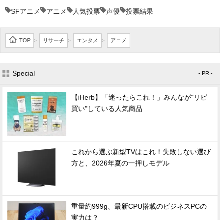
SFアニメ
アニメ
人気投票
声優
投票結果
TOP
リサーチ
エンタメ
アニメ
>
>
>
Special
- PR -
【iHerb】「迷ったらこれ！」みんなが"リピ
買い"している人気商品
これから選ぶ新型TVはこれ！失敗しない選び
方と、2026年夏の一押しモデル
重量約999g、最新CPU搭載のビジネスPCの
実力は？