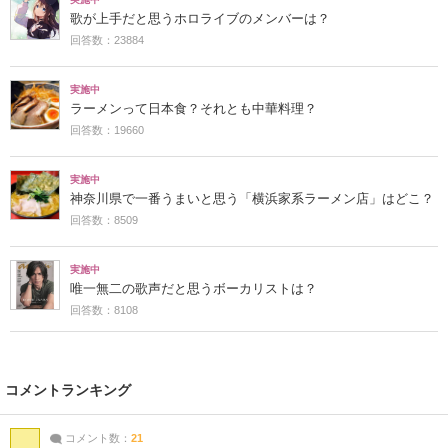
歌が上手だと思うホロライブのメンバーは？
回答数：23884
実施中
ラーメンって日本食？それとも中華料理？
回答数：19660
実施中
神奈川県で一番うまいと思う「横浜家系ラーメン店」はどこ？
回答数：8509
実施中
唯一無二の歌声だと思うボーカリストは？
回答数：8108
コメントランキング
コメント数：
21