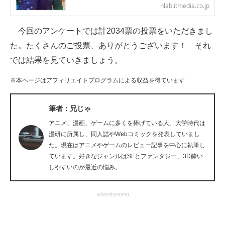
nlab.itmedia.co.jp
企業向けIT製品の総合サイト
今回のアンケートでは計2034票の投票をいただきまし
IT製品の技術・比較・事例
た。たくさんのご投票、ありがとうございます！ それ
製造業のIT導入・活用を支援
では結果を見ていきましょう。
モノづくり技術者専門サイト
※本ページはアフィリエイトプログラムによる収益を得ています
エレクトロニクス専門サイト
筆者：兄じゃ
電子設計の基本と応用
アニメ、漫画、ゲームに多くを捧げている人。大学時代は
漫研に所属し、同人誌やWebコミックを発表していまし
エネルギーの専門メディア
た。現在はアニメやゲームのレビュー記事を中心に執筆し
ています。好きなジャンルはSFとファンタジー、3D酔い
建設×テクノロジーの最前線
しやすいのが最近の悩み。
ちょっと気になるネットの話題
advertisement