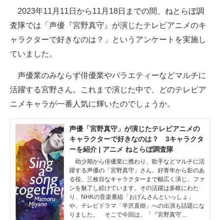
2023年11月11日から11月18日までの間、ねとらぼ調
ITの今と未来を見通す
査隊では「声優『宮野真守』が演じたテレビアニメのキ
ャラクターで好きなのは？」というアンケートを実施し
スマホと通信の最新トレンド
ていました。
進化するPCとデバイスの未来
声優業のみならず俳優業やバラエティーなどマルチに
好きが集まる 比べて選べる
活躍する宮野さん。これまで演じた中で、どのテレビア
ニメキャラが一番人気に輝いたのでしょうか。
ビジネスと働き方のヒント
AI活用のいまが分かる
声優「宮野真守」が演じたテレビアニメの
キャラクターで好きなのは？ 3キャラクタ
企業ITのトレンドを詳説
ーを紹介 | アニメ ねとらぼ調査隊
幼少期から俳優業に携わり、歌手などマルチに活
経営リーダーのコミュニティ
躍する声優の「宮野真守」さん。好青年から影のあ
る役、三枚目なキャラクターまで幅広く演じ、ファ
ンを魅了し続けています。その活躍は多岐にわた
マーケ×ITの今がよく分かる
り、NHKの音楽番組「おげんさんといっしょ」
や、テレビドラマ「半沢直樹」への出演も話題にな
ITエンジニア向け専門サイト
りました。 そこで今回は、「『宮野真守…