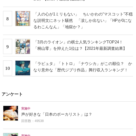
「人の心が1ミリもない」 ちいかわの“マスコット”不穏
8
な説明文にネット騒然 「涙しか出ない」「HPが0にな
るわこんなん」「地獄か？」
「3月のライオン」の棋士人気ランキングTOP24！
9
「桐山零」を抑えた1位は？【2021年最新調査結果】
「ラピュタ」「トトロ」「ナウシカ」がこの順位？ か
10
なり意外な「歴代ジブリ作品」興行収入ランキング！
アンケート
実施中
声が好きな「日本のボーカリスト」は？
回答数：49538
実施中