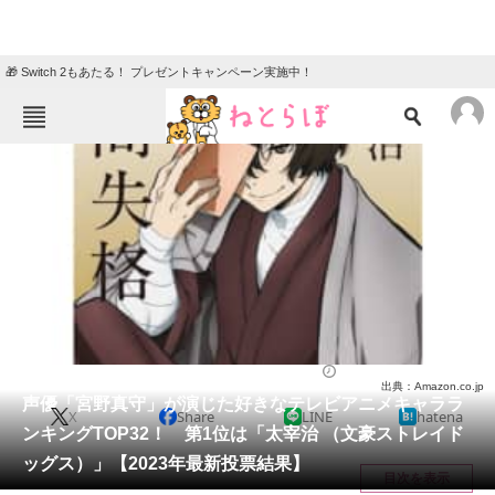
🎁 Switch 2もあたる！ プレゼントキャンペーン実施中！
ねとらぼメニュー
TOP
ニュース
エンタメ
クイズ
グルメ
地域
住まい
教育・育児
動物
リサーチ
アニメ
2023/11/30 19:55（公開）
出典：Amazon.co.jp
会員記事
声優「宮野真守」が演じた好きなテレビアニメキャララ
X
Share
LINE
hatena
ンキングTOP32！ 第1位は「太宰治 （文豪ストレイド
メディア
ッグス）」【2023年最新投票結果】
目次を表示
注目記事を集めた総合ページ