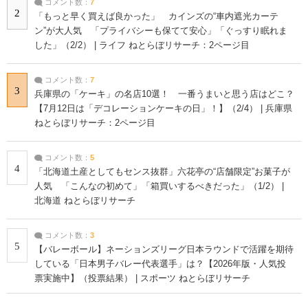
コメント数：
7
2
「もっと早く買えば良かった」 カインズの“車内遮光カーテ
ン”が大人気 「プライバシーも保てて安心」「ぐっすり眠れま
した」（2/2） | ライフ ねとらぼリサーチ：2ページ目
コメント数：
7
3
兵庫県の「ケーキ」の名店10選！ 一番うまいと思う店はどこ？
【7月12日は「デコレーションケーキの日」！】（2/4） | 兵庫県
ねとらぼリサーチ：2ページ目
コメント数：
5
4
「北海道土産としてもセンス抜群」六花亭の“店舗限定”お菓子が
人気 「こんなの初めて」「箱買いするべきだった」（1/2） |
北海道 ねとらぼリサーチ
コメント数：
3
5
【バレーボール】ネーションズリーグ日本ラウンドで活躍を期待
している「日本男子バレー代表選手」は？【2026年版・人気投
票実施中】（投票結果） | スポーツ ねとらぼリサーチ