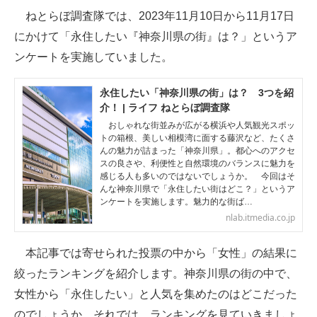
ねとらぼ調査隊では、2023年11月10日から11月17日
ITの今と未来を見通す
にかけて「永住したい『神奈川県の街』は？」というア
ンケートを実施していました。
スマホと通信の最新トレンド
進化するPCとデバイスの未来
永住したい「神奈川県の街」は？ 3つを紹
介！ | ライフ ねとらぼ調査隊
好きが集まる 比べて選べる
おしゃれな街並みが広がる横浜や人気観光スポッ
トの箱根、美しい相模湾に面する藤沢など、たくさ
んの魅力が詰まった「神奈川県」。都心へのアクセ
ビジネスと働き方のヒント
スの良さや、利便性と自然環境のバランスに魅力を
感じる人も多いのではないでしょうか。 今回はそ
AI活用のいまが分かる
んな神奈川県で「永住したい街はどこ？」というア
ンケートを実施します。魅力的な街ば…
企業ITのトレンドを詳説
nlab.itmedia.co.jp
経営リーダーのコミュニティ
本記事では寄せられた投票の中から「女性」の結果に
絞ったランキングを紹介します。神奈川県の街の中で、
マーケ×ITの今がよく分かる
女性から「永住したい」と人気を集めたのはどこだった
ITエンジニア向け専門サイト
のでしょうか。それでは、ランキングを見ていきましょ