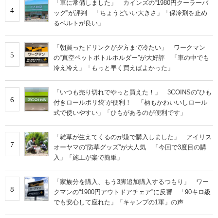
「車に常備しました」 カインズの“1980円クーラーバ
4
ッグ”が評判 「ちょうどいい大きさ」「保冷剤を止め
るベルトが良い」
「朝買ったドリンクが夕方まで冷たい」 ワークマン
5
の“真空ペットボトルホルダー”が大好評 「車の中でも
冷え冷え」「もっと早く買えばよかった」
「いつも売り切れでやっと買えた！」 3COINSの“ひも
6
付きロールポリ袋”が便利！ 「柄もかわいいしロール
式で使いやすい」「ひもがあるのが便利です」
「雑草が生えてくるのが嫌で購入しました」 アイリス
7
オーヤマの“防草グッズ”が大人気 「今回で3度目の購
入」「施工が楽で簡単」
「家族分を購入、もう3脚追加購入するつもり」 ワー
8
クマンの“1900円アウトドアチェア”に反響 「90キロ級
でも安心して座れた」「キャンプの1軍」の声