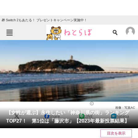
🎁 Switch 2もあたる！ プレゼントキャンペーン実施中！
ねとらぼメニュー
TOP
ニュース
エンタメ
クイズ
グルメ
地域
住まい
教育・育児
動物
リサーチ
ライフ
2023/12/02 11:50（公開）
画像：写真AC
会員記事
【女性が選ぶ】永住したい「神奈川県の街」ランキング
X
Share
LINE
hatena
TOP27！ 第1位は「藤沢市」【2023年最新投票結果】
メディア
目次を表示
注目記事を集めた総合ページ