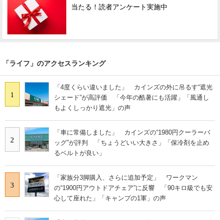
当たる！読者アンケート実施中
「ライフ」のアクセスランキング
「4度くらい違いました」 カインズの外に吊るす“遮光
1
シェード”が高評価 「今年の酷暑にも活躍」「風通し
もよくしっかり遮光」の声
「車に常備しました」 カインズの“1980円クーラーバ
2
ッグ”が評判 「ちょうどいい大きさ」「保冷剤を止め
るベルトが良い」
「家族分3脚購入、さらに追加予定」 ワークマン
3
の“1900円アウトドアチェア”に反響 「90キロ級でも安
心して座れた」「キャンプの1軍」の声