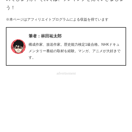
企業向けIT製品の総合サイト
う！
※本ページはアフィリエイトプログラムによる収益を得ています
IT製品の技術・比較・事例
製造業のIT導入・活用を支援
筆者：林田祐太郎
構成作家、放送作家。歴史能力検定1級合格。NHKドキュ
モノづくり技術者専門サイト
メンタリー番組の取材を経験。マンガ、アニメが大好きで
す。
エレクトロニクス専門サイト
電子設計の基本と応用
advertisement
エネルギーの専門メディア
建設×テクノロジーの最前線
ちょっと気になるネットの話題