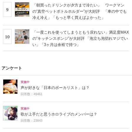
「朝買ったドリンクが夕方まで冷たい」 ワークマン
9
の“真空ペットボトルホルダー”が大好評 「車の中でも
冷え冷え」「もっと早く買えばよかった」
「一度これを使ってしまうともう戻れない」満足度MAX
10
の“キッチンスポンジ”が大好評 「泡立ち泡切れマジでい
い」「3ヶ月は余裕で持つ」
アンケート
実施中
声が好きな「日本のボーカリスト」は？
回答数：49461
実施中
歌が上手だと思うホロライブのメンバーは？
回答数：23843