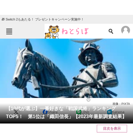
🎁 Switch 2もあたる！ プレゼントキャンペーン実施中！
ねとらぼメニュー
TOP
ニュース
エンタメ
クイズ
グルメ
地域
住まい
教育・育児
動物
リサーチ
ライフ
2023/12/17 19:50（公開）
画像：PIXTA
会員記事
【10代が選ぶ】一番好きな「戦国武将」ランキング
X
Share
LINE
hatena
TOP5！ 第1位は「織田信長」【2023年最新調査結果】
メディア
目次を表示
注目記事を集めた総合ページ