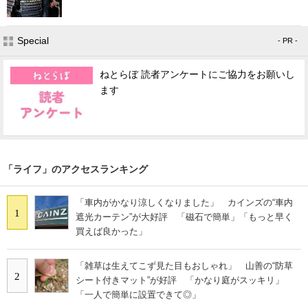
Special
- PR -
ねとらぼ 読者アンケートにご協力をお願いし
ます
「ライフ」のアクセスランキング
「車内がかなり涼しくなりました」 カインズの“車内
1
遮光カーテン”が大好評 「磁石で簡単」「もっと早く
買えば良かった」
「雑草は生えてこず見た目もおしゃれ」 山善の“防草
2
シート付きマット”が好評 「かなり庭がスッキリ」
「一人で簡単に設置できて◎」