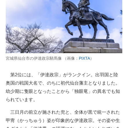
宮城県仙台市の伊達政宗騎馬像 （画像：
PIXTA
）
第2位には、「伊達政宗」がランクイン。出羽国と陸
奥国の戦国大名で、のちに初代仙台藩主となりました。
幼少期に隻眼となったことから「独眼竜」の異名でも知
られています。
三日月の前立が施された兜と、全体が黒で統一された
甲冑（かっちゅう）姿が印象的な伊達政宗。その姿や生