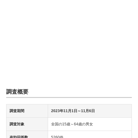
企業向けIT製品の総合サイト
IT製品の技術・比較・事例
製造業のIT導入・活用を支援
モノづくり技術者専門サイト
エレクトロニクス専門サイト
電子設計の基本と応用
エネルギーの専門メディア
調査概要
建設×テクノロジーの最前線
調査期間
2023年11月1日～11月6日
ちょっと気になるネットの話題
調査対象
全国の15歳～64歳の男女
有効回答数
5260件