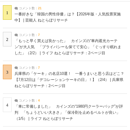
コメント数：
21
1
一番好きな「韓国の男性俳優」は？【2026年版・人気投票実施
中】 | 芸能人 ねとらぼリサーチ
コメント数：
7
2
「もっと早く買えば良かった」 カインズの“車内遮光カーテ
ン”が大人気 「プライバシーも保てて安心」「ぐっすり眠れま
した」（2/2） | ライフ ねとらぼリサーチ：2ページ目
コメント数：
7
3
兵庫県の「ケーキ」の名店10選！ 一番うまいと思う店はどこ？
【7月12日は「デコレーションケーキの日」！】（2/4） | 兵庫県
ねとらぼリサーチ：2ページ目
コメント数：
4
4
「車に常備しました」 カインズの“1980円クーラーバッグ”が評
判 「ちょうどいい大きさ」「保冷剤を止めるベルトが良い」
（1/5） | ライフ ねとらぼリサーチ