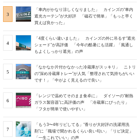
「車内がかなり涼しくなりました」 カインズの“車内
3
遮光カーテン”が大好評 「磁石で簡単」「もっと早く
買えば良かった」
「4度くらい違いました」 カインズの外に吊るす“遮光
4
シェード”が高評価 「今年の酷暑にも活躍」「風通し
もよくしっかり遮光」の声
「なかなか片付かなかった冷蔵庫がスッキリ」 ニトリ
5
の“深め冷蔵庫トレー”が人気「整理されて気持ちがいい
です！」「中がよく見えるので良い」
「レンジで温めてそのまま食卓に」 ダイソーの“耐熱
6
ガラス製容器”に高評価の声 「冷蔵庫にぴったり」
「フタが簡単で使いやすい」
「もう3〜4年リピしてる」“香りが大好評の洗濯用洗
7
剤”に「職場で聞かれるくらい良い匂い」「リピ決定」
「一生これでいい」の声