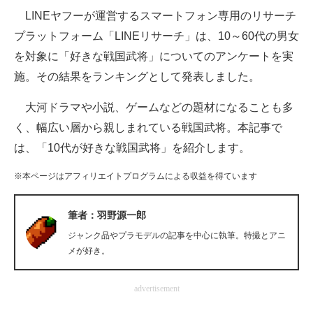
LINEヤフーが運営するスマートフォン専用のリサーチ
ITの今と未来を見通す
プラットフォーム「LINEリサーチ」は、10～60代の男女
を対象に「好きな戦国武将」についてのアンケートを実
スマホと通信の最新トレンド
施。その結果をランキングとして発表しました。
進化するPCとデバイスの未来
大河ドラマや小説、ゲームなどの題材になることも多
好きが集まる 比べて選べる
く、幅広い層から親しまれている戦国武将。本記事で
は、「10代が好きな戦国武将」を紹介します。
ビジネスと働き方のヒント
※本ページはアフィリエイトプログラムによる収益を得ています
AI活用のいまが分かる
企業ITのトレンドを詳説
筆者：羽野源一郎
ジャンク品やプラモデルの記事を中心に執筆。特撮とアニ
経営リーダーのコミュニティ
メが好き。
マーケ×ITの今がよく分かる
advertisement
ITエンジニア向け専門サイト