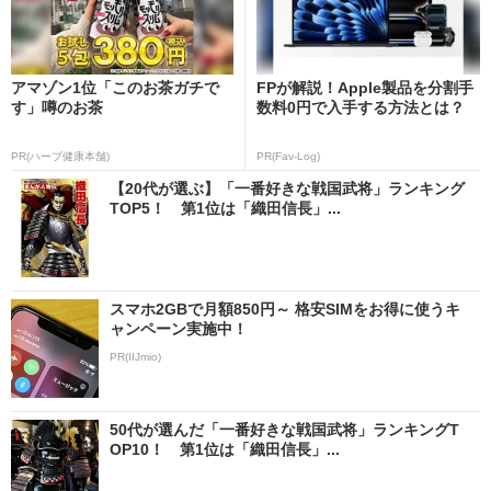
アマゾン1位「このお茶ガチで
FPが解説！Apple製品を分割手
す」噂のお茶
数料0円で入手する方法とは？
PR(ハーブ健康本舗)
PR(Fav-Log)
【20代が選ぶ】「一番好きな戦国武将」ランキング
TOP5！ 第1位は「織田信長」...
スマホ2GBで月額850円～ 格安SIMをお得に使うキ
ャンペーン実施中！
PR(IIJmio)
50代が選んだ「一番好きな戦国武将」ランキングT
OP10！ 第1位は「織田信長」...