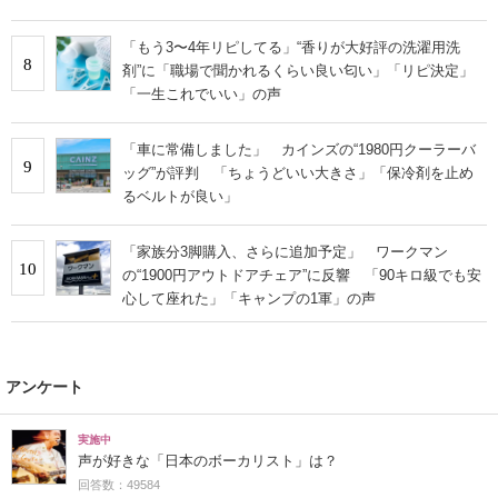
「もう3〜4年リピしてる」“香りが大好評の洗濯用洗
8
剤”に「職場で聞かれるくらい良い匂い」「リピ決定」
「一生これでいい」の声
「車に常備しました」 カインズの“1980円クーラーバ
9
ッグ”が評判 「ちょうどいい大きさ」「保冷剤を止め
るベルトが良い」
「家族分3脚購入、さらに追加予定」 ワークマン
10
の“1900円アウトドアチェア”に反響 「90キロ級でも安
心して座れた」「キャンプの1軍」の声
アンケート
実施中
声が好きな「日本のボーカリスト」は？
回答数：49584