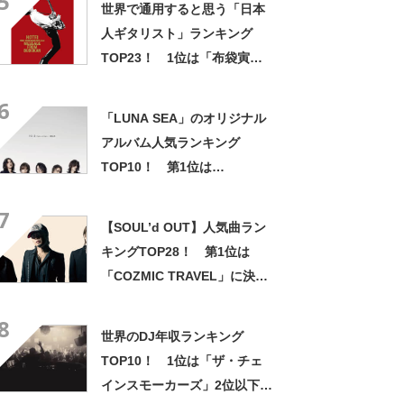
5
世界で通用すると思う「日本
人ギタリスト」ランキング
TOP23！ 1位は「布袋寅
泰」さん！【2022年最新調査
6
結果】
「LUNA SEA」のオリジナル
アルバム人気ランキング
TOP10！ 第1位は
「STYLE」【2023年最新投票
7
結果】
【SOUL’d OUT】人気曲ラン
キングTOP28！ 第1位は
「COZMIC TRAVEL」に決
定！ 【2021年最新結果】
8
世界のDJ年収ランキング
TOP10！ 1位は「ザ・チェ
インスモーカーズ」2位以下わ