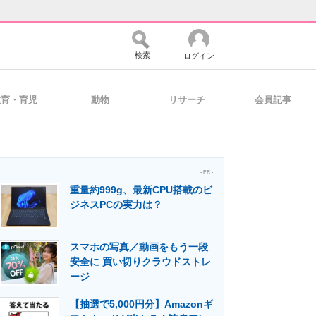
検索
ログイン
教育・育児
動物
リサーチ
会員記事
バイスの未来
好きが集まる 比べて選べる
- PR -
重量約999g、最新CPU搭載のビ
コミュニティ
マーケ×ITの今がよく分かる
ジネスPCの実力は？
スマホの写真／動画をもう一段
・活用を支援
安全に 買い切りクラウドストレ
ージ
【抽選で5,000円分】Amazonギ