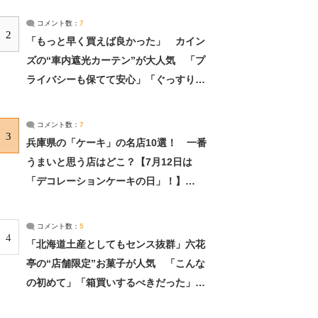
コメント数：
7
2
「もっと早く買えば良かった」 カイン
ズの“車内遮光カーテン”が大人気 「プ
ライバシーも保てて安心」「ぐっすり眠
れました」（2/2） | ライフ ねとらぼリ
サーチ：2ページ目
コメント数：
7
3
兵庫県の「ケーキ」の名店10選！ 一番
うまいと思う店はどこ？【7月12日は
「デコレーションケーキの日」！】
（2/4） | 兵庫県 ねとらぼリサーチ：2ペ
ージ目
コメント数：
5
4
「北海道土産としてもセンス抜群」六花
亭の“店舗限定”お菓子が人気 「こんな
の初めて」「箱買いするべきだった」
（1/2） | 北海道 ねとらぼリサーチ