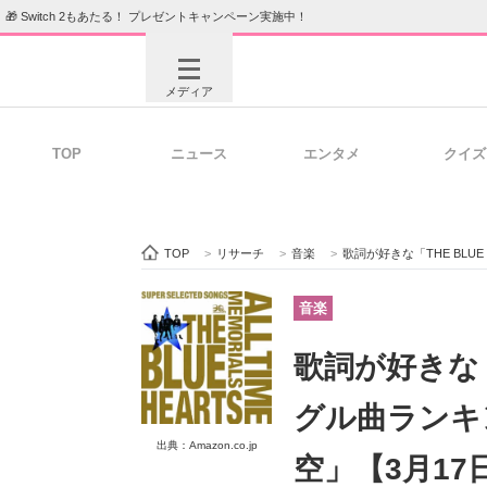
🎁 Switch 2もあたる！ プレゼントキャンペーン実施中！
メディア
TOP
ニュース
エンタメ
クイズ
注目記事を集めた総合ページ
ITの今
TOP
>
リサーチ
>
音楽
>
歌詞が好きな「THE BLUE H
ビジネスと働き方のヒント
AI活用
音楽
歌詞が好きな「T
ITエンジニア向け専門サイト
企業向けI
グル曲ランキン
出典：Amazon.co.jp
空」【3月1