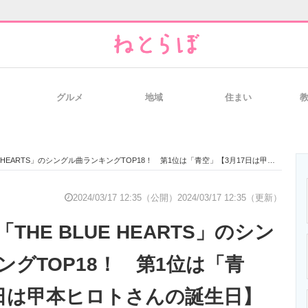
グルメ
地域
住まい
と未来を見通す
スマホと通信の最新トレンド
進化するPCとデ
EARTS」のシングル曲ランキングTOP18！ 第1位は「青空」【3月17日は甲本ヒロトさんの誕生日】
のいまが分かる
企業ITのトレンドを詳説
経営リーダーの
2024/03/17 12:35（公開）
2024/03/17 12:35（更新）
HE BLUE HEARTS」のシン
T製品の総合サイト
IT製品の技術・比較・事例
製造業のIT導入
グTOP18！ 第1位は「青
7日は甲本ヒロトさんの誕生日】