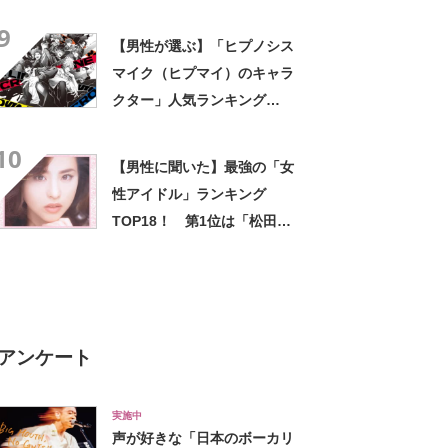
かる？【2019年フォーブス調
9
べ】
【男性が選ぶ】「ヒプノシス
マイク（ヒプマイ）のキャラ
クター」人気ランキング
TOP23！ 第1位は「碧棺 左
10
馬刻（Mr.Hc）」【2024年最
【男性に聞いた】最強の「女
新投票結果】
性アイドル」ランキング
TOP18！ 第1位は「松田聖
子」【2023年最新調査結果】
アンケート
実施中
声が好きな「日本のボーカリ