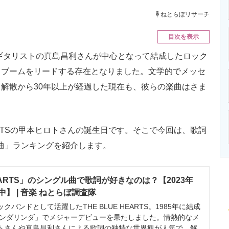
ニクス専門サイト
電子設計の基本と応用
エネルギーの専
ねとらぼリサーチ
目次を表示
ギタリストの真島昌利さんが中心となって結成したロック
次バンドブームをリードする存在となりました。文学的でメッセ
解散から30年以上が経過した現在も、彼らの楽曲はさま
EARTSの甲本ヒロトさんの誕生日です。そこで今回は、歌詞
グル曲」ランキングを紹介します。
HEARTS」のシングル曲で歌詞が好きなのは？【2023年
】 | 音楽 ねとらぼ調査隊
ンドとして活躍したTHE BLUE HEARTS。1985年に結成
「リンダリンダ」でメジャーデビューを果たしました。情熱的なメ
トさんや真島昌利さんによる歌詞の独特な世界観が人気で、解