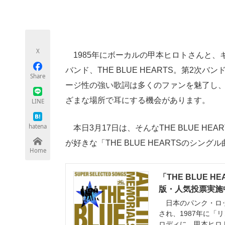
モノづくり技術者専門サイト
エレクトロ
X
1985年にボーカルの甲本ヒロトさんと、
ちょっと気になるネットの話題
バンド、THE BLUE HEARTS。第2
Share
ージ性の強い歌詞は多くのファンを魅了し、
ざまな場所で耳にする機会があります。
LINE
hatena
本日3月17日は、そんなTHE BLUE H
が好きな「THE BLUE HEARTSのシン
Home
「THE BLUE 
版・人気投票実施中
日本のパンク・ロックバ
され、1987年に
ロディに、甲本ヒロ