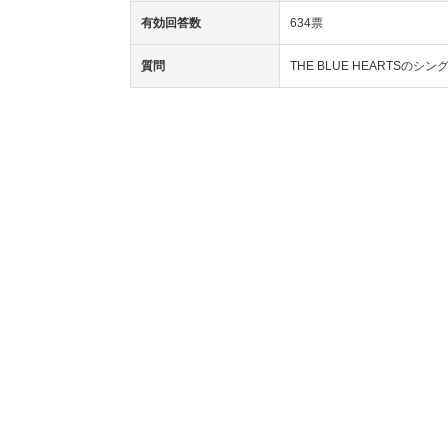
有効回答数
634票
質問
THE BLUE HEARTSの