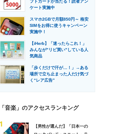
フトカードが当たる！読者アン
門メディア
建設×テクノロジーの最前線
ケート実施中
スマホ2GBで月額850円～ 格安
SIMをお得に使うキャンペーン
実施中！
【iHerb】「迷ったらこれ！」
みんなが"リピ買い"している人
気商品
「歩くだけで汗が…！」→ある
場所で立ち止まった人だけ気づ
く“レア広告”
「音楽」のアクセスランキング
1
【男性が選んだ】「日本一の