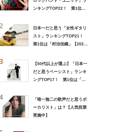
ロックバンド・ユニット」ラ
ンキングTOP22！ 第1位は
「X JAPAN」【2022年最新調
2
査結果】
日本一だと思う「女性ギタリ
スト」ランキングTOP21！
第1位は「村治佳織」【2022
年最新調査結果】
3
【50代以上が選ぶ】「日本一
だと思うベーシスト」ランキ
ングTOP17！ 第1位は「ハ
マ・オカモト」【3月12日は
4
ハマ・オカモトさん誕生日】
「唯一無二の歌声だと思うボ
ーカリスト」は？【人気投票
実施中】