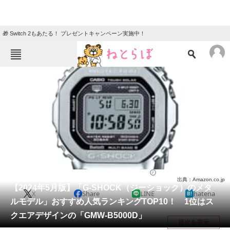
🎁 Switch 2もあたる！ プレゼントキャンペーン実施中！
ねとらぼメニュー
TOP
ニュース
エンタメ
クイズ
グルメ
地域
住まい
教育・育児
動物
リサーチ
腕時計
2024/05/18 15:20（公開）
出典：Amazon.co.jp
会員記事
【2024年5月版】「G-SHOCK（ジーショック）のメタ
X
Share
LINE
hatena
ルモデル」おすすめ人気ランキングTOP10！ 1位はス
メディア
クエアデザインの「GMW-B5000D」
目次を表示
注目記事を集めた総合ページ