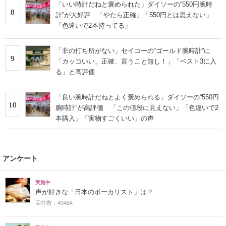
「いい時計だねと褒められた」ダイソーの“550円腕時
8
計”が大好評 「やたら正確」「550円とは思えない」
「色違いで2本持ってる」
「非の打ち所がない」セイコーの“ゴールド腕時計”に
9
「カッコいい、正確、言うこと無し！」「ベスト3に入
る」と高評価
「良い腕時計だねとよく褒められる」ダイソーの“550円
10
腕時計”が高評価 「この値段に見えない」「色違いで2
本購入」「実物すごくいい」の声
アンケート
実施中
声が好きな「日本のボーカリスト」は？
回答数：49484