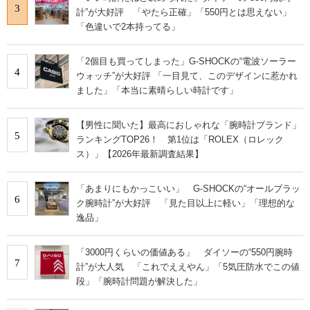
3
計”が大好評 「やたら正確」「550円とは思えない」
「色違いで2本持ってる」
「2個目も買ってしまった」G-SHOCKの“電波ソーラー
4
ウォッチ”が大好評 「一目見て、このデザインに惹かれ
ました」「本当に素晴らしい時計です」
【男性に聞いた】最高におしゃれな「腕時計ブランド」
5
ランキングTOP26！ 第1位は「ROLEX（ロレック
ス）」【2026年最新調査結果】
「あまりにもかっこいい」 G-SHOCKの“オールブラッ
6
ク腕時計”が大好評 「見た目以上に軽い」「理想的な
逸品」
「3000円くらいの価値ある」 ダイソーの“550円腕時
7
計”が大人気 「これでええやん」「5気圧防水でこの値
段」「腕時計問題が解決した」