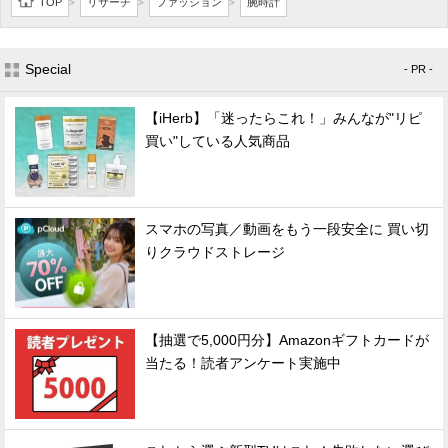
TOP
リサーチ
ファッション
腕時計
>
>
>
Special
- PR -
【iHerb】「迷ったらこれ！」みんなが"リピ
買い"している人気商品
スマホの写真／動画をもう一段安全に 買い切
りクラウドストレージ
【抽選で5,000円分】Amazonギフトカードが
当たる！読者アンケート実施中