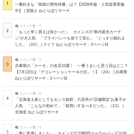
1
一番好きな「韓国の男性俳優」は？【2026年版・人気投票実施
中】 | 芸能人 ねとらぼリサーチ
コメント数：
7
2
「もっと早く買えば良かった」 カインズの“車内遮光カーテ
ン”が大人気 「プライバシーも保てて安心」「ぐっすり眠れま
した」（2/2） | ライフ ねとらぼリサーチ：2ページ目
コメント数：
7
3
兵庫県の「ケーキ」の名店10選！ 一番うまいと思う店はどこ？
【7月12日は「デコレーションケーキの日」！】（2/4） | 兵庫県
ねとらぼリサーチ：2ページ目
コメント数：
5
4
「北海道土産としてもセンス抜群」六花亭の“店舗限定”お菓子が
人気 「こんなの初めて」「箱買いするべきだった」（1/2） |
北海道 ねとらぼリサーチ
コメント数：
4
5
「車に常備しました」 カインズの“1980円クーラーバッグ”が評