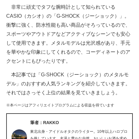
非常に頑丈でタフな腕時計として知られている
ITの今と未来を見通す
CASIO（カシオ）の「G-SHOCK（ジーショック）」。
衝撃に強く、防水性能も高い商品がそろっているので、
スマホと通信の最新トレンド
スポーツやアウトドアなどアクティブなシーンでも安心
進化するPCとデバイスの未来
して使用できます。メタルモデルは光沢感があり、手元
を華やかな印象にしてくれるので、コーディネートのア
好きが集まる 比べて選べる
クセントにもぴったりです。
ビジネスと働き方のヒント
本記事では「G-SHOCK（ジーショック）のメタルモ
AI活用のいまが分かる
デル」のおすすめ人気ランキングを紹介していきます。
それではさっそく上位の結果を見ていきましょう。
企業ITのトレンドを詳説
※本ページはアフィリエイトプログラムによる収益を得ています
経営リーダーのコミュニティ
マーケ×ITの今がよく分かる
筆者：RAKKO
東北出身・アイドルオタクのライター。10年以上ハロプロ
ITエンジニア向け専門サイト
を推しています。名湯と豊かな自然、おいしいお酒を求め