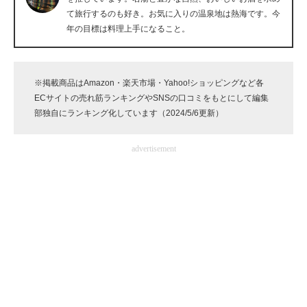
て旅行するのも好き。お気に入りの温泉地は熱海です。今
企業向けIT製品の総合サイト
年の目標は料理上手になること。
IT製品の技術・比較・事例
製造業のIT導入・活用を支援
※掲載商品はAmazon・楽天市場・Yahoo!ショッピングなど各
ECサイトの売れ筋ランキングやSNSの口コミをもとにして編集
モノづくり技術者専門サイト
部独自にランキング化しています（2024/5/6更新）
エレクトロニクス専門サイト
advertisement
電子設計の基本と応用
エネルギーの専門メディア
建設×テクノロジーの最前線
ちょっと気になるネットの話題