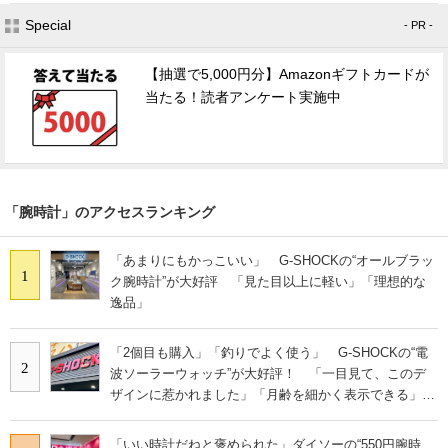
Special
- PR -
【抽選で5,000円分】Amazonギフトカードが
当たる！読者アンケート実施中
「腕時計」のアクセスランキング
「あまりにもかっこいい」 G-SHOCKの“オールブラッ
1
ク腕時計”が大好評 「見た目以上に軽い」「理想的な
逸品」
「2個目も購入」「釣りでよく使う」 G-SHOCKの“電
2
波ソーラーウォッチ”が大好評！ 「一目見て、このデ
ザインに惹かれました」「月齢を細かく表示できる」
「曜日が3文字なのが、購入の決め手」
「いい時計だねと褒められた」ダイソーの“550円腕時