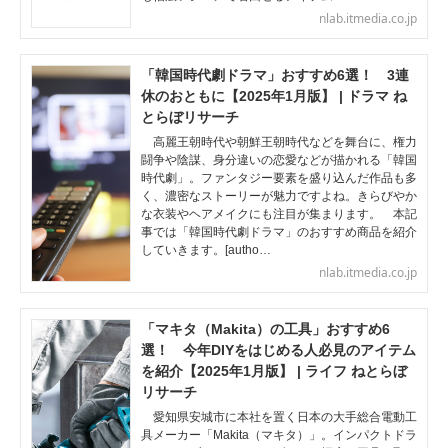
nlab.itmedia.co.jp
「韓国時代劇ドラマ」おすすめ6選！ 3連
休のおともに【2025年1月版】 | ドラマ ね
とらぼリサーチ
高麗王朝時代や朝鮮王朝時代などを舞台に、権力
闘争や陰謀、身分違いの恋愛などが描かれる「韓国
時代劇」。ファンタジー要素を盛り込んだ作品も多
く、濃密なストーリーが魅力ですよね。きらびやか
な衣装やヘアメイクにも注目が集まります。 本記
事では「韓国時代劇ドラマ」のおすすめ商品を紹介
していきます。[autho…
nlab.itmedia.co.jp
「マキタ（Makita）の工具」おすすめ6
選！ 今年DIYをはじめる人必見のアイテム
を紹介【2025年1月版】 | ライフ ねとらぼ
リサーチ
愛知県安城市に本社を置く日本の大手総合電動工
具メーカー「Makita（マキタ）」。インパクトドラ