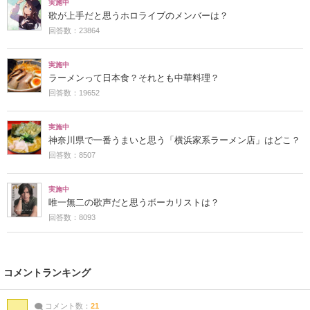
実施中
歌が上手だと思うホロライブのメンバーは？
回答数：23864
実施中
ラーメンって日本食？それとも中華料理？
回答数：19652
実施中
神奈川県で一番うまいと思う「横浜家系ラーメン店」はどこ？
回答数：8507
実施中
唯一無二の歌声だと思うボーカリストは？
回答数：8093
コメントランキング
コメント数：
21