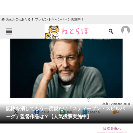
🎁 Switch 2もあたる！ プレゼントキャンペーン実施中！
ねとらぼメニュー
TOP
ニュース
エンタメ
クイズ
グルメ
地域
住まい
教育・育児
動物
リサーチ
映画
2024/05/12 20:05（公開）
出典：Amazon.co.jp
会員記事
記憶を消してもう一度観たい「スティーブン・スピルバ
X
Share
LINE
hatena
4
ーグ」監督作品は？【人気投票実施中】
メディア
目次を表示
注目記事を集めた総合ページ