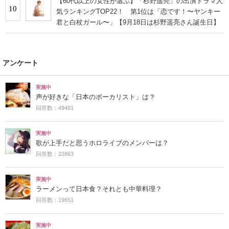
【60代以上の女性が選ぶ】「杉野遥亮」の出演ドラマ人
10
気ランキングTOP22！ 第1位は「恋です！〜ヤンキー
君と白杖ガール〜」【9月18日は杉野遥亮さん誕生日】
アンケート
実施中
声が好きな「日本のボーカリスト」は？
回答数：49481
実施中
歌が上手だと思うホロライブのメンバーは？
回答数：23863
実施中
ラーメンって日本食？それとも中華料理？
回答数：19651
実施中