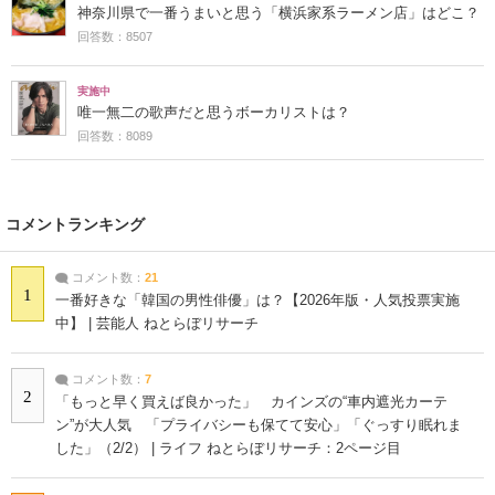
神奈川県で一番うまいと思う「横浜家系ラーメン店」はどこ？
回答数：8507
実施中
唯一無二の歌声だと思うボーカリストは？
回答数：8089
コメントランキング
コメント数：
21
1
一番好きな「韓国の男性俳優」は？【2026年版・人気投票実施
中】 | 芸能人 ねとらぼリサーチ
コメント数：
7
2
「もっと早く買えば良かった」 カインズの“車内遮光カーテ
ン”が大人気 「プライバシーも保てて安心」「ぐっすり眠れま
した」（2/2） | ライフ ねとらぼリサーチ：2ページ目