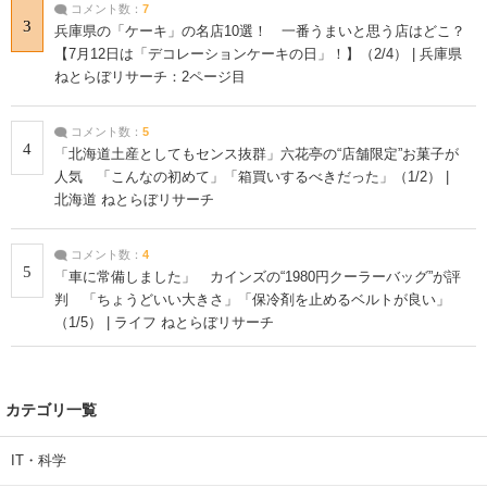
コメント数：
7
3
兵庫県の「ケーキ」の名店10選！ 一番うまいと思う店はどこ？
【7月12日は「デコレーションケーキの日」！】（2/4） | 兵庫県
ねとらぼリサーチ：2ページ目
コメント数：
5
4
「北海道土産としてもセンス抜群」六花亭の“店舗限定”お菓子が
人気 「こんなの初めて」「箱買いするべきだった」（1/2） |
北海道 ねとらぼリサーチ
コメント数：
4
5
「車に常備しました」 カインズの“1980円クーラーバッグ”が評
判 「ちょうどいい大きさ」「保冷剤を止めるベルトが良い」
（1/5） | ライフ ねとらぼリサーチ
カテゴリ一覧
IT・科学