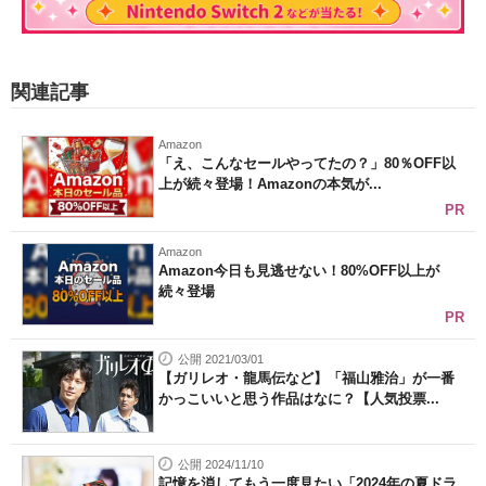
関連記事
Amazon
「え、こんなセールやってたの？」80％OFF以
上が続々登場！Amazonの本気が...
PR
Amazon
Amazon今日も見逃せない！80%OFF以上が
続々登場
PR
公開 2021/03/01
【ガリレオ・龍馬伝など】「福山雅治」が一番
かっこいいと思う作品はなに？【人気投票...
公開 2024/11/10
記憶を消してもう一度見たい「2024年の夏ドラ