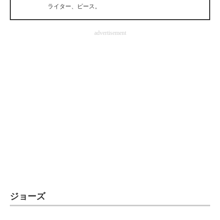
ライター、ピース。
企業向けIT製品の総合サイト
IT製品の技術・比較・事例
advertisement
製造業のIT導入・活用を支援
モノづくり技術者専門サイト
エレクトロニクス専門サイト
電子設計の基本と応用
エネルギーの専門メディア
建設×テクノロジーの最前線
ちょっと気になるネットの話題
ジョーズ