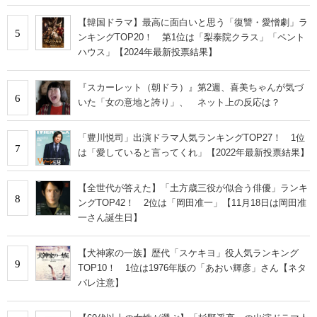
【韓国ドラマ】最高に面白いと思う「復讐・愛憎劇」ラ
5
ンキングTOP20！ 第1位は「梨泰院クラス」「ペント
ハウス」【2024年最新投票結果】
『スカーレット（朝ドラ）』第2週、喜美ちゃんが気づ
6
いた「女の意地と誇り」、 ネット上の反応は？
「豊川悦司」出演ドラマ人気ランキングTOP27！ 1位
7
は「愛していると言ってくれ」【2022年最新投票結果】
【全世代が答えた】「土方歳三役が似合う俳優」ランキ
8
ングTOP42！ 2位は「岡田准一」【11月18日は岡田准
一さん誕生日】
【犬神家の一族】歴代「スケキヨ」役人気ランキング
9
TOP10！ 1位は1976年版の「あおい輝彦」さん【ネタ
バレ注意】