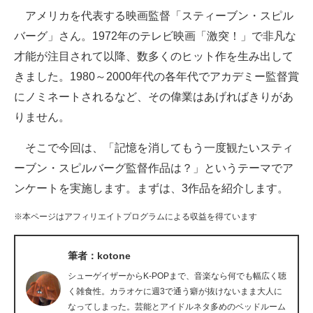
アメリカを代表する映画監督「スティーブン・スピル
ITの今と未来を見通す
バーグ」さん。1972年のテレビ映画「激突！」で非凡な
才能が注目されて以降、数多くのヒット作を生み出して
スマホと通信の最新トレンド
きました。1980～2000年代の各年代でアカデミー監督賞
進化するPCとデバイスの未来
にノミネートされるなど、その偉業はあげればきりがあ
りません。
好きが集まる 比べて選べる
そこで今回は、「記憶を消してもう一度観たいスティ
ビジネスと働き方のヒント
ーブン・スピルバーグ監督作品は？」というテーマでア
AI活用のいまが分かる
ンケートを実施します。まずは、3作品を紹介します。
企業ITのトレンドを詳説
※本ページはアフィリエイトプログラムによる収益を得ています
経営リーダーのコミュニティ
筆者：kotone
マーケ×ITの今がよく分かる
シューゲイザーからK-POPまで、音楽なら何でも幅広く聴
く雑食性。カラオケに週3で通う癖が抜けないまま大人に
ITエンジニア向け専門サイト
なってしまった。芸能とアイドルネタ多めのベッドルーム