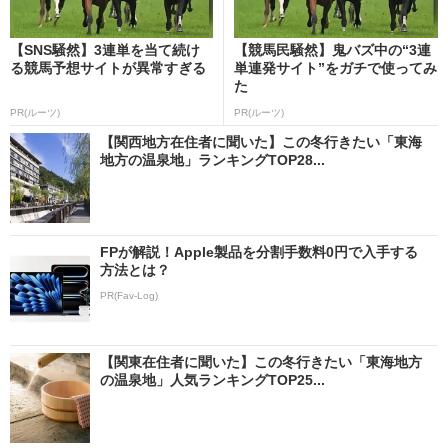
【SNS騒然】3連単を当て続け
【競馬民騒然】鬼バズ中の“3連
る競馬予想サイトが異常すぎる
単連発サイト”をガチで使ってみ
た
PR(ルーツ)
PR(ルーツ)
【関西地方在住者に聞いた】この冬行きたい「東海
地方の温泉地」ランキングTOP28...
FPが解説！Apple製品を分割手数料0円で入手する
方法とは？
PR(Fav-Log)
【関東在住者に聞いた】この冬行きたい「東海地方
の温泉地」人気ランキングTOP25...