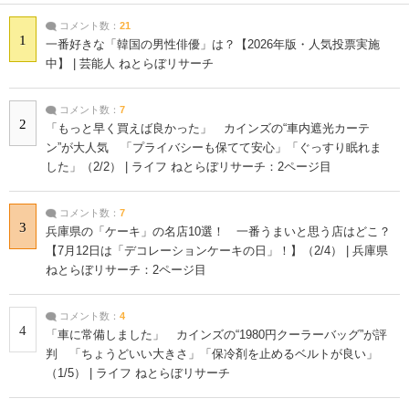
コメント数：
21
1
一番好きな「韓国の男性俳優」は？【2026年版・人気投票実施
中】 | 芸能人 ねとらぼリサーチ
コメント数：
7
2
「もっと早く買えば良かった」 カインズの“車内遮光カーテ
ン”が大人気 「プライバシーも保てて安心」「ぐっすり眠れま
した」（2/2） | ライフ ねとらぼリサーチ：2ページ目
コメント数：
7
3
兵庫県の「ケーキ」の名店10選！ 一番うまいと思う店はどこ？
【7月12日は「デコレーションケーキの日」！】（2/4） | 兵庫県
ねとらぼリサーチ：2ページ目
コメント数：
4
4
「車に常備しました」 カインズの“1980円クーラーバッグ”が評
判 「ちょうどいい大きさ」「保冷剤を止めるベルトが良い」
（1/5） | ライフ ねとらぼリサーチ