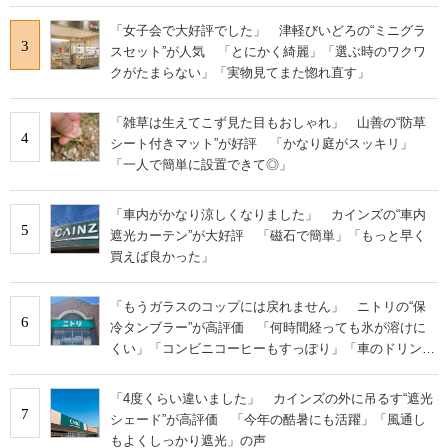
「女子会で大好評でした」 津軽びいどろの“ミニグラ
3
スセット”が人気 「とにかく綺麗」「選ぶ時のワクワ
クがたまらない」「実物見てまた惚れ直す」
「雑草は生えてこず見た目もおしゃれ」 山善の“防草
4
シート付きマット”が好評 「かなり庭がスッキリ」
「一人で簡単に設置できて◎」
「車内がかなり涼しくなりました」 カインズの“車内
5
遮光カーテン”が大好評 「磁石で簡単」「もっと早く
買えば良かった」
「もうガラスのコップには戻れません」 ニトリの“保
6
冷タンブラー”が高評価 「何時間経っても氷が溶けに
くい」「コンビニコーヒーもすっぽり」「車のドリンク
ホルダーに立てやすい」
「4度くらい違いました」 カインズの外に吊るす“遮光
7
シェード”が高評価 「今年の酷暑にも活躍」「風通し
もよくしっかり遮光」の声