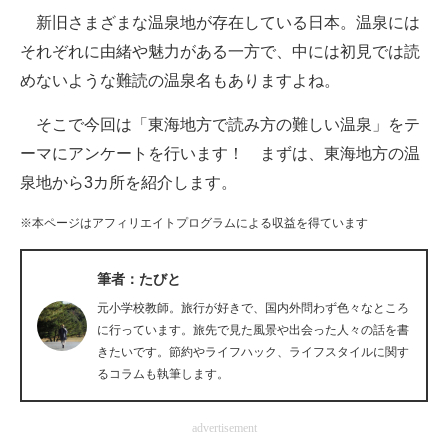
新旧さまざまな温泉地が存在している日本。温泉には
ITの今と未来を見通す
それぞれに由緒や魅力がある一方で、中には初見では読
めないような難読の温泉名もありますよね。
スマホと通信の最新トレンド
そこで今回は「東海地方で読み方の難しい温泉」をテ
進化するPCとデバイスの未来
ーマにアンケートを行います！ まずは、東海地方の温
好きが集まる 比べて選べる
泉地から3カ所を紹介します。
ビジネスと働き方のヒント
※本ページはアフィリエイトプログラムによる収益を得ています
AI活用のいまが分かる
筆者：たびと
企業ITのトレンドを詳説
元小学校教師。旅行が好きで、国内外問わず色々なところ
に行っています。旅先で見た風景や出会った人々の話を書
経営リーダーのコミュニティ
きたいです。節約やライフハック、ライフスタイルに関す
るコラムも執筆します。
マーケ×ITの今がよく分かる
advertisement
ITエンジニア向け専門サイト