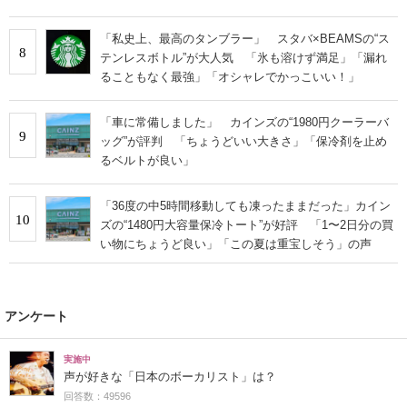
「私史上、最高のタンブラー」 スタバ×BEAMSの“ス
8
テンレスボトル”が大人気 「氷も溶けず満足」「漏れ
ることもなく最強」「オシャレでかっこいい！」
「車に常備しました」 カインズの“1980円クーラーバ
9
ッグ”が評判 「ちょうどいい大きさ」「保冷剤を止め
るベルトが良い」
「36度の中5時間移動しても凍ったままだった」カイン
10
ズの“1480円大容量保冷トート”が好評 「1〜2日分の買
い物にちょうど良い」「この夏は重宝しそう」の声
アンケート
実施中
声が好きな「日本のボーカリスト」は？
回答数：49596