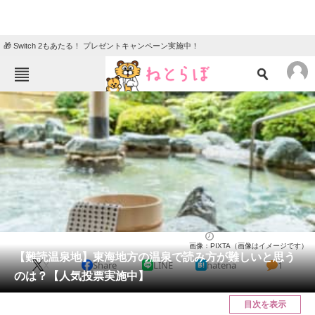
🎁 Switch 2もあたる！ プレゼントキャンペーン実施中！
ねとらぼメニュー
TOP
ニュース
エンタメ
クイズ
グルメ
地域
住まい
教育・育児
動物
リサーチ
ライフ
2024/05/24 21:15（公開）
画像：PIXTA（画像はイメージです）
会員記事
【難読温泉地】東海地方の温泉で読み方が難しいと思う
X
Share
LINE
hatena
1
のは？【人気投票実施中】
メディア
目次を表示
注目記事を集めた総合ページ