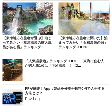
【東海地方在住者が選ぶ】泊ま
【東海地方在住者に聞いた】泊
ってみたい「草津温泉の露天風
まってみたい「石和温泉の宿」
呂がある宿」ランキングT...
ランキングTOP26！ ...
「人気温泉地」ランキングTOP5！ 東海に住む人
が選ぶ第1位は「下呂温泉」！【2...
FPが解説！Apple製品を分割手数料0円で入手する
方法とは？
Fav-Log