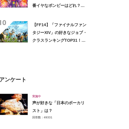
番イヤなボンビーはどれ？
【アンケート実施中】
10
【FF14】「ファイナルファン
タジーXIV」の好きなジョブ・
クラスランキングTOP31！
第1位は「暗黒騎士」【2024
年最新投票結果】
アンケート
実施中
声が好きな「日本のボーカリ
スト」は？
回答数：49331