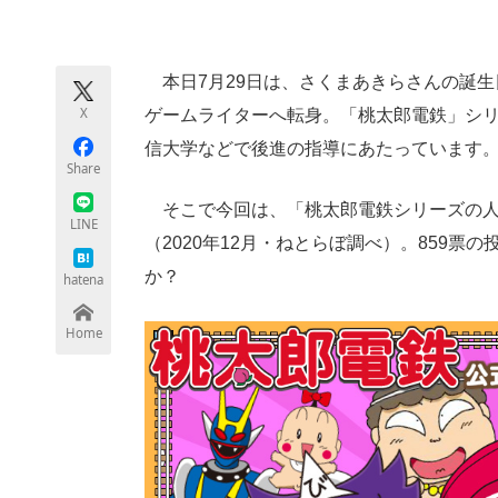
モノづくり技術者専門サイト
エレクトロ
本日7月29日は、さくまあきらさんの誕生
X
ゲームライターへ転身。「桃太郎電鉄」シ
ちょっと気になるネットの話題
信大学などで後進の指導にあたっています
Share
そこで今回は、「桃太郎電鉄シリーズの人
LINE
（2020年12月・ねとらぼ調べ）。859
か？
hatena
Home