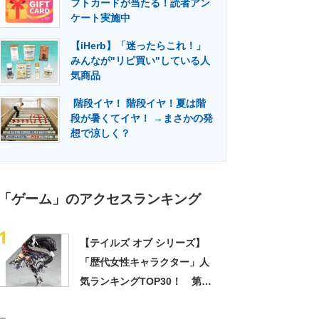
フトカードが当たる！読者アン
門メディア
建設×テクノロジーの最前線
ケート実施中
【iHerb】「迷ったらこれ！」
みんなが"リピ買い"している人
気商品
階段イヤ！ 階段イヤ！夏は階
段が暑くてイヤ！ →まさかの発
想で涼しく？
「ゲーム」のアクセスランキング
1
【テイルズ オブ シリーズ】
「歴代女性キャラクター」人
気ランキングTOP30！ 第1
位は「ベルベット・クラウ」