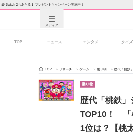
🎁 Switch 2もあたる！ プレゼントキャンペーン実施中！
メディア
TOP
ニュース
エンタメ
クイズ
注目記事を集めた総合ページ
ITの今
TOP
>
リサーチ
>
ゲーム
>
乗り物
>
歴代「桃鉄」シ
ビジネスと働き方のヒント
AI活用
乗り物
歴代「桃鉄」
ITエンジニア向け専門サイト
企業向けI
TOP10！ 
1位は？【桃