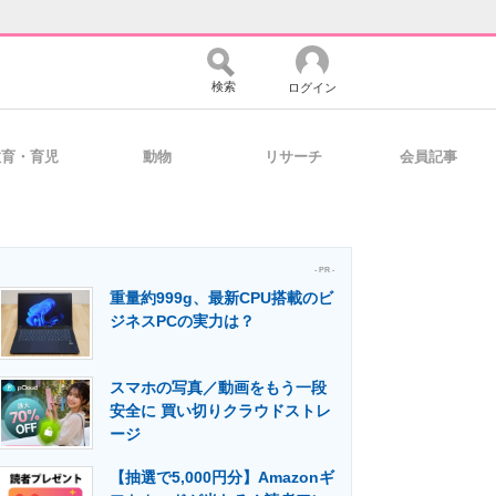
検索
ログイン
教育・育児
動物
リサーチ
会員記事
バイスの未来
好きが集まる 比べて選べる
- PR -
重量約999g、最新CPU搭載のビ
コミュニティ
マーケ×ITの今がよく分かる
ジネスPCの実力は？
スマホの写真／動画をもう一段
・活用を支援
安全に 買い切りクラウドストレ
ージ
【抽選で5,000円分】Amazonギ