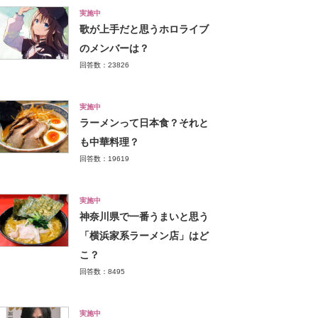
実施中
歌が上手だと思うホロライブ
のメンバーは？
回答数：23826
実施中
ラーメンって日本食？それと
も中華料理？
回答数：19619
実施中
神奈川県で一番うまいと思う
「横浜家系ラーメン店」はど
こ？
回答数：8495
実施中