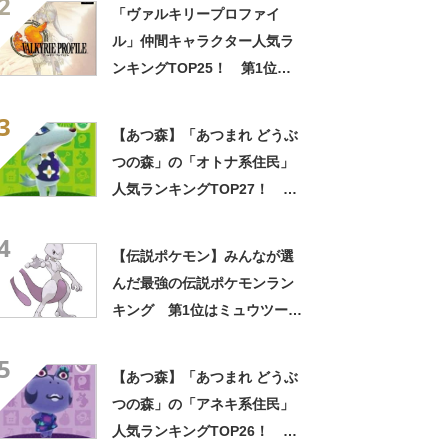
2
に決定！【2022年最新投票結
「ヴァルキリープロファイ
果】
ル」仲間キャラクター人気ラ
ンキングTOP25！ 第1位は
「レザード・ヴァレス」に決
3
定！【2022年最新投票結果】
【あつ森】「あつまれ どうぶ
つの森」の「オトナ系住民」
人気ランキングTOP27！ 1
位は「ビアンカ」【2022年最
4
新投票結果】
【伝説ポケモン】みんなが選
んだ最強の伝説ポケモンラン
キング 第1位はミュウツーに
決定【2021年最新投票結果】
5
【あつ森】「あつまれ どうぶ
つの森」の「アネキ系住民」
人気ランキングTOP26！ 1