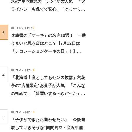
ズの“車内遮光カーテン”が大人気 「プ
ライバシーも保てて安心」「ぐっすり眠
れました」（2/2） | ライフ ねとらぼリ
サーチ：2ページ目
コメント数：
7
3
兵庫県の「ケーキ」の名店10選！ 一番
うまいと思う店はどこ？【7月12日は
「デコレーションケーキの日」！】
（2/4） | 兵庫県 ねとらぼリサーチ：2ペ
ージ目
コメント数：
5
4
「北海道土産としてもセンス抜群」六花
亭の“店舗限定”お菓子が人気 「こんな
の初めて」「箱買いするべきだった」
（1/2） | 北海道 ねとらぼリサーチ
コメント数：
3
5
「子供ができたら通わせたい」 今後発
展していきそうな“関関同立・産近甲龍