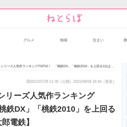
グルメ
地域
住まい
と未来を見通す
スマホと通信の最新トレンド
進化するPCとデ
リーズ人気作ランキングTOP10！ 「桃鉄DX」「桃鉄2010」を上回る1位は？【桃太郎電鉄】
のいまが分かる
企業ITのトレンドを詳説
経営リーダーの
2021/07/29 11:30（公開）
2021/09/09 18:44（更新）
シリーズ人気作ランキング
T製品の総合サイト
IT製品の技術・比較・事例
製造業のIT導入
「桃鉄DX」「桃鉄2010」を上回る
太郎電鉄】