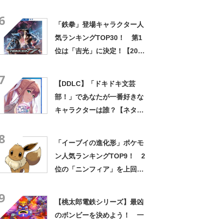
位は「アイーダ」【2022年最
6
新投票結果】
「鉄拳」登場キャラクター人
気ランキングTOP30！ 第1
位は「吉光」に決定！【2022
年最新投票結果】
7
【DDLC】「ドキドキ文芸
部！」であなたが一番好きな
キャラクターは誰？【ネタバ
レあり】【2022年人気投票実
8
施中】
「イーブイの進化形」ポケモ
ン人気ランキングTOP9！ 2
位の「ニンフィア」を上回る1
位は？
9
【桃太郎電鉄シリーズ】最凶
のボンビーを決めよう！ 一