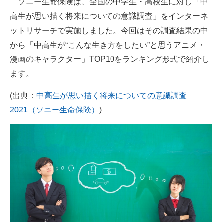
ソニー生命保険は、全国の中学生・高校生に対し「中
高生が思い描く将来についての意識調査」をインターネ
ITの今と未来を見通す
ットリサーチで実施しました。今回はその調査結果の中
スマホと通信の最新トレンド
から「中高生が“こんな生き方をしたい”と思うアニメ・
漫画のキャラクター」TOP10をランキング形式で紹介し
進化するPCとデバイスの未来
ます。
好きが集まる 比べて選べる
(出典：
中高生が思い描く将来についての意識調査
ビジネスと働き方のヒント
2021（ソニー生命保険）
)
AI活用のいまが分かる
企業ITのトレンドを詳説
経営リーダーのコミュニティ
マーケ×ITの今がよく分かる
ITエンジニア向け専門サイト