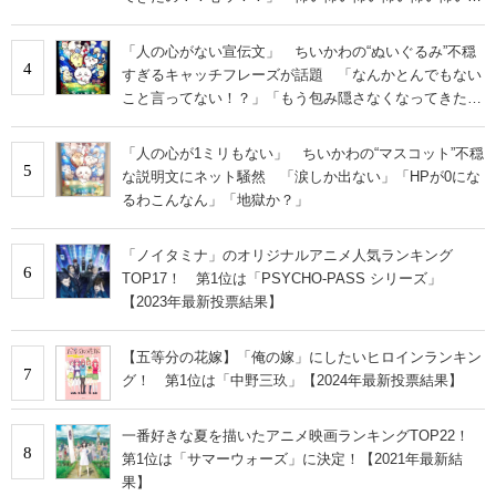
い」
「人の心がない宣伝文」 ちいかわの“ぬいぐるみ”不穏
4
すぎるキャッチフレーズが話題 「なんかとんでもない
こと言ってない！？」「もう包み隠さなくなってきた
な」
「人の心が1ミリもない」 ちいかわの“マスコット”不穏
5
な説明文にネット騒然 「涙しか出ない」「HPが0にな
るわこんなん」「地獄か？」
「ノイタミナ」のオリジナルアニメ人気ランキング
6
TOP17！ 第1位は「PSYCHO-PASS シリーズ」
【2023年最新投票結果】
【五等分の花嫁】「俺の嫁」にしたいヒロインランキン
7
グ！ 第1位は「中野三玖」【2024年最新投票結果】
一番好きな夏を描いたアニメ映画ランキングTOP22！
8
第1位は「サマーウォーズ」に決定！【2021年最新結
果】