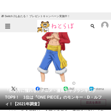
🎁 Switch 2もあたる！ プレゼントキャンペーン実施中！
ねとらぼメニュー
TOP
ニュース
エンタメ
クイズ
グルメ
地域
住まい
教育・育児
動物
リサーチ
漫画
2021/08/31 18:55（公開）
X
Share
LINE
hatena
会員記事
「生き方に憧れる」アニメ・漫画キャラランキング
TOP9！ 1位は『ONE PIECE』のモンキー・D・ルフ
メディア
目次を表示
ィ！【2021年調査】
注目記事を集めた総合ページ