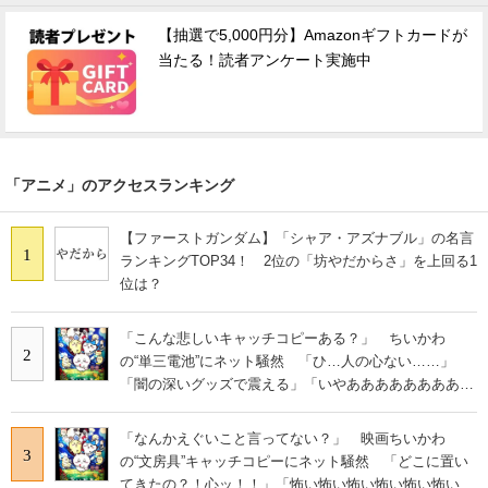
【抽選で5,000円分】Amazonギフトカードが
当たる！読者アンケート実施中
「アニメ」のアクセスランキング
【ファーストガンダム】「シャア・アズナブル」の名言
1
ランキングTOP34！ 2位の「坊やだからさ」を上回る1
位は？
「こんな悲しいキャッチコピーある？」 ちいかわ
2
の“単三電池”にネット騒然 「ひ…人の心ない……」
「闇の深いグッズで震える」「いやあああああああああ
あ」
「なんかえぐいこと言ってない？」 映画ちいかわ
3
の“文房具”キャッチコピーにネット騒然 「どこに置い
てきたの？！心ッ！！」「怖い怖い怖い怖い怖い怖い怖