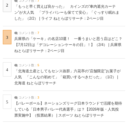
コメント数：
7
2
「もっと早く買えば良かった」 カインズの“車内遮光カーテ
ン”が大人気 「プライバシーも保てて安心」「ぐっすり眠れま
した」（2/2） | ライフ ねとらぼリサーチ：2ページ目
コメント数：
7
3
兵庫県の「ケーキ」の名店10選！ 一番うまいと思う店はどこ？
【7月12日は「デコレーションケーキの日」！】（2/4） | 兵庫県
ねとらぼリサーチ：2ページ目
コメント数：
5
4
「北海道土産としてもセンス抜群」六花亭の“店舗限定”お菓子が
人気 「こんなの初めて」「箱買いするべきだった」（1/2） |
北海道 ねとらぼリサーチ
コメント数：
3
5
【バレーボール】ネーションズリーグ日本ラウンドで活躍を期待
している「日本男子バレー代表選手」は？【2026年版・人気投
票実施中】（投票結果） | スポーツ ねとらぼリサーチ