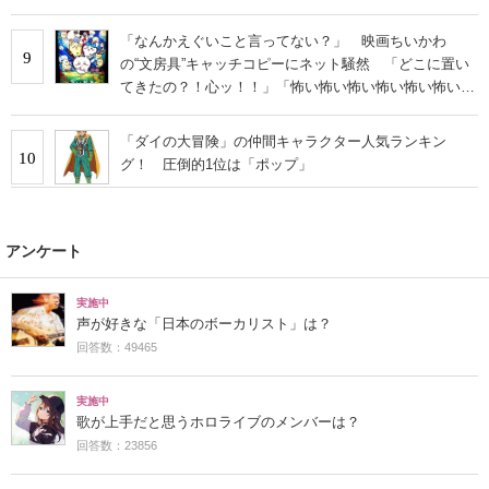
「なんかえぐいこと言ってない？」 映画ちいかわ
9
の“文房具”キャッチコピーにネット騒然 「どこに置い
てきたの？！心ッ！！」「怖い怖い怖い怖い怖い怖い怖
い」
「ダイの大冒険」の仲間キャラクター人気ランキン
10
グ！ 圧倒的1位は「ポップ」
アンケート
実施中
声が好きな「日本のボーカリスト」は？
回答数：49465
実施中
歌が上手だと思うホロライブのメンバーは？
回答数：23856