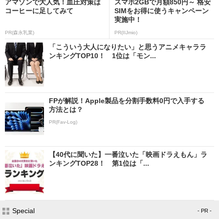
アマゾンで大人気！血圧対策は
スマホ2GBで月額850円～ 格安
コーヒーに足してみて
SIMをお得に使うキャンペーン
実施中！
PR(森永乳業)
PR(IIJmio)
「こういう大人になりたい」と思うアニメキャララ
ンキングTOP10！ 1位は「モン...
FPが解説！Apple製品を分割手数料0円で入手する
方法とは？
PR(Fav-Log)
【40代に聞いた】一番泣いた「映画ドラえもん」ラ
ンキングTOP28！ 第1位は「...
Special
- PR -