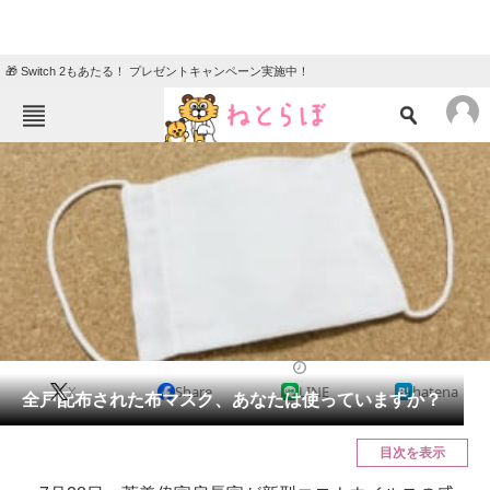
🎁 Switch 2もあたる！ プレゼントキャンペーン実施中！
ねとらぼメニュー
TOP
ニュース
エンタメ
クイズ
グルメ
地域
住まい
教育・育児
動物
リサーチ
社会
2020/07/28 18:05（公開）
X
Share
LINE
hatena
会員記事
全戸配布された布マスク、あなたは使っていますか？
メディア
目次を表示
注目記事を集めた総合ページ