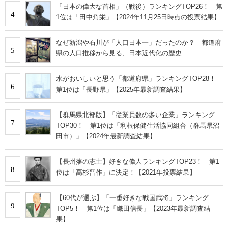
「日本の偉大な首相」（戦後）ランキングTOP26！ 第
4
1位は「田中角栄」【2024年11月25日時点の投票結果】
なぜ新潟や石川が「人口日本一」だったのか？ 都道府
5
県の人口推移から見る、日本近代化の歴史
水がおいしいと思う「都道府県」ランキングTOP28！
6
第1位は「長野県」【2025年最新調査結果】
【群馬県北部版】「従業員数の多い企業」ランキング
7
TOP30！ 第1位は「利根保健生活協同組合（群馬県沼
田市）」【2024年最新調査結果】
【長州藩の志士】好きな偉人ランキングTOP23！ 第1
8
位は「高杉晋作」に決定！【2021年投票結果】
【60代が選ぶ】「一番好きな戦国武将」ランキング
9
TOP5！ 第1位は「織田信長」【2023年最新調査結
果】