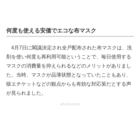
企業向けIT製品の総合サイト
IT製品の技術・比較・事例
何度も使える安価でエコな布マスク
製造業のIT導入・活用を支援
4月7日に閣議決定され全戸配布された布マスクは、洗
モノづくり技術者専門サイト
剤を使い何度も再利用可能ということで、毎日使用する
エレクトロニクス専門サイト
マスクの消費量を抑えられるなどのメリットがありまし
た。当時、マスクが品薄状態となっていたこともあり、
電子設計の基本と応用
咳エチケットなどの観点からも有効な対応策だとする声
エネルギーの専門メディア
が見られました。
建設×テクノロジーの最前線
advertisement
ちょっと気になるネットの話題