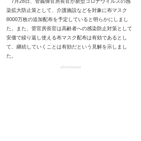
7月28日、菅義偉官房長官が新型コロナウイルスの感
染拡大防止策として、介護施設などを対象に布マスク
ITの今と未来を見通す
8000万枚の追加配布を予定していると明らかにしまし
スマホと通信の最新トレンド
た。また、菅官房長官は高齢者への感染防止対策として
安価で繰り返し使える布マスク配布は有効であるとし
進化するPCとデバイスの未来
て、継続していくことは有効だという見解を示しまし
好きが集まる 比べて選べる
た。
advertisement
ビジネスと働き方のヒント
AI活用のいまが分かる
企業ITのトレンドを詳説
経営リーダーのコミュニティ
マーケ×ITの今がよく分かる
ITエンジニア向け専門サイト