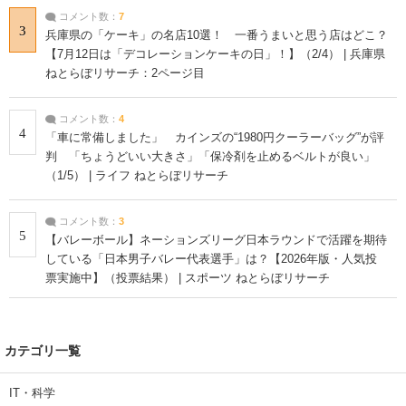
コメント数：
7
3
兵庫県の「ケーキ」の名店10選！ 一番うまいと思う店はどこ？
【7月12日は「デコレーションケーキの日」！】（2/4） | 兵庫県
ねとらぼリサーチ：2ページ目
コメント数：
4
4
「車に常備しました」 カインズの“1980円クーラーバッグ”が評
判 「ちょうどいい大きさ」「保冷剤を止めるベルトが良い」
（1/5） | ライフ ねとらぼリサーチ
コメント数：
3
5
【バレーボール】ネーションズリーグ日本ラウンドで活躍を期待
している「日本男子バレー代表選手」は？【2026年版・人気投
票実施中】（投票結果） | スポーツ ねとらぼリサーチ
カテゴリ一覧
IT・科学