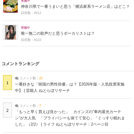
実施中
神奈川県で一番うまいと思う「横浜家系ラーメン店」はどこ？
回答数：8512
実施中
唯一無二の歌声だと思うボーカリストは？
回答数：8122
コメントランキング
コメント数：
21
1
一番好きな「韓国の男性俳優」は？【2026年版・人気投票実施
中】 | 芸能人 ねとらぼリサーチ
コメント数：
7
2
「もっと早く買えば良かった」 カインズの“車内遮光カーテ
ン”が大人気 「プライバシーも保てて安心」「ぐっすり眠れま
した」（2/2） | ライフ ねとらぼリサーチ：2ページ目