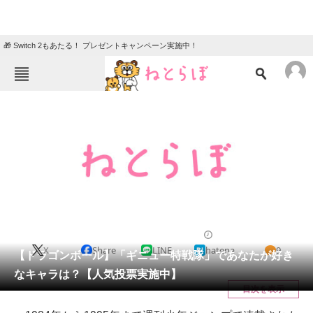
🎁 Switch 2もあたる！ プレゼントキャンペーン実施中！
ねとらぼメニュー
TOP
ニュース
エンタメ
クイズ
グルメ
地域
住まい
教育・育児
動物
リサーチ
漫画
2021/11/09 18:50（公開）
X
Share
LINE
hatena
9
会員記事
【ドラゴンボール】「ギニュー特戦隊」であなたが好き
なキャラは？【人気投票実施中】
メディア
目次を表示
注目記事を集めた総合ページ