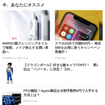
今、あなたにオススメ
NARSの新クレンジングオイル
スマホ2GBで月額850円～ 格安
で毎朝、メイク映えする潤い美
SIMをお得に使うキャンペーン
肌へ
実施中！
PR(NARS on 美的.com)
PR(IIJmio)
【ドラゴンボール】好きな敵キャラTOP27！ 第1
位は「ベジータ」に決定！【20...
FPが解説！Apple製品を分割手数料0円で入手する
方法とは？
PR(Fav-Log)