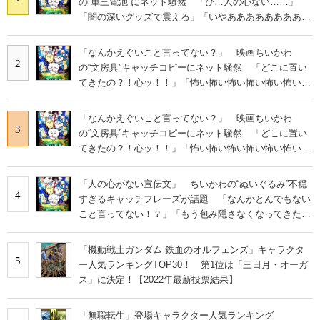
の“単三電池”にネット騒然 「ひ…人の心ない……」
「闇の深いグッズで震える」「いやあああああああああ
あ」
「なんかえぐいこと言ってない？」 映画ちいかわ
2
の“文房具”キャッチコピーにネット騒然 「どこに置い
てきたの？！心ッ！！」「怖い怖い怖い怖い怖い怖い怖
い」
「なんかえぐいこと言ってない？」 映画ちいかわ
3
の“文房具”キャッチコピーにネット騒然 「どこに置い
てきたの？！心ッ！！」「怖い怖い怖い怖い怖い怖い怖
い」
「人の心がない宣伝文」 ちいかわの“ぬいぐるみ”不穏
4
すぎるキャッチフレーズが話題 「なんかとんでもない
こと言ってない！？」「もう包み隠さなくなってきた
な」
「機動戦士ガンダム 鉄血のオルフェンズ」キャラクタ
5
ー人気ランキングTOP30！ 第1位は「三日月・オーガ
ス」に決定！【2022年最新投票結果】
「無職転生」登場キャラクター人気ランキング