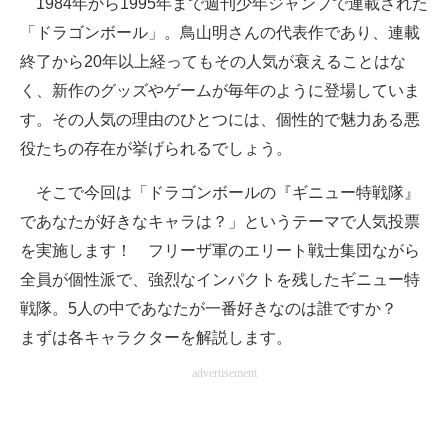
1984年から1995年まで週刊少年ジャンプで連載された
「ドラゴンボール」。鳥山明さんの代表作であり、連載
ITの今と未来を見通す
終了から20年以上経ってもその人気が衰えることはな
スマホと通信の最新トレンド
く、新作のグッズやゲームが毎年のように登場していま
す。その人気の理由のひとつには、個性的で魅力ある悪
進化するPCとデバイスの未来
役たちの存在が挙げられるでしょう。
好きが集まる 比べて選べる
そこで今回は「ドラゴンボールの『ギニュー特戦隊』
ビジネスと働き方のヒント
であなたが好きなキャラは？」というテーマで人気投票
を実施します！ フリーザ軍のエリート戦士集団ながら
AI活用のいまが分かる
全員が個性派で、強烈なインパクトを残したギニュー特
企業ITのトレンドを詳説
戦隊。5人の中であなたが一番好きなのは誰ですか？
まずは各キャラクターを解説します。
経営リーダーのコミュニティ
advertisement
マーケ×ITの今がよく分かる
ITエンジニア向け専門サイト