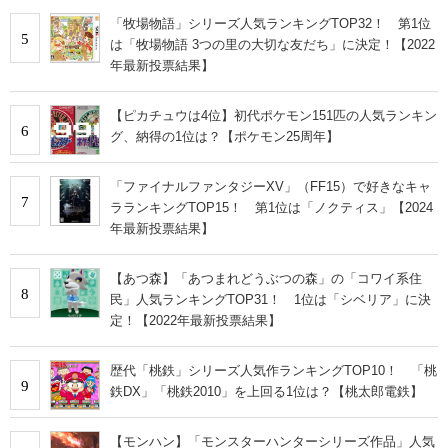
「牧場物語」シリーズ人気ランキングTOP32！ 第1位
5
は「牧場物語 3つの里の大切な友だち」に決定！【2022
年最新投票結果】
【ピカチュウは4位】初代ポケモン151匹の人気ランキン
6
グ、納得の1位は？【ポケモン25周年】
「ファイナルファンタジーXV」（FF15）で好きなキャ
7
ラランキングTOP15！ 第1位は「ノクティス」【2024
年最新投票結果】
【あつ森】「あつまれどうぶつの森」の「コワイ系住
8
民」人気ランキングTOP31！ 1位は「シベリア」に決
定！【2022年最新投票結果】
歴代「桃鉄」シリーズ人気作ランキングTOP10！ 「桃
9
鉄DX」「桃鉄2010」を上回る1位は？【桃太郎電鉄】
【モンハン】「モンスターハンターシリーズ作品」人気