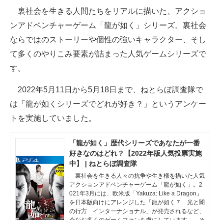
裏社会を生きる人間たちをリアルに描いた、アクショ
ITの今と未来を見通す
ンアドベンチャーゲーム「龍が如く」シリーズ。裏社会
ならではのストーリーや個性の強いキャラクター、そし
スマホと通信の最新トレンド
て多くのやりこみ要素が詰まった人気ゲームシリーズで
進化するPCとデバイスの未来
す。
好きが集まる 比べて選べる
2022年5月11日から5月18日まで、ねとらぼ調査隊で
は「龍が如くシリーズでどれが好き？」というアンケー
ビジネスと働き方のヒント
トを実施していました。
AI活用のいまが分かる
「龍が如く」歴代シリーズであなたが一番
企業ITのトレンドを詳説
好きなのはどれ？【2022年版人気投票実施
中】 | ねとらぼ調査隊
経営リーダーのコミュニティ
裏社会を生きる人々の抗争や生き様を描いた人気
アクションアドベンチャーゲーム「龍が如く」。2
マーケ×ITの今がよく分かる
021年3月には、欧米版「Yakuza: Like a Dragon」
を日本版向けにアレンジした「龍が如く７ 光と闇
ITエンジニア向け専門サイト
の行方 インターナショナル」が発売されるなど、