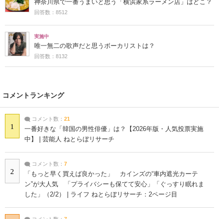
神奈川県で一番うまいと思う「横浜家系ラーメン店」はどこ？
回答数：8512
実施中
唯一無二の歌声だと思うボーカリストは？
回答数：8132
コメントランキング
コメント数：
21
1
一番好きな「韓国の男性俳優」は？【2026年版・人気投票実施
中】 | 芸能人 ねとらぼリサーチ
コメント数：
7
2
「もっと早く買えば良かった」 カインズの“車内遮光カーテ
ン”が大人気 「プライバシーも保てて安心」「ぐっすり眠れま
した」（2/2） | ライフ ねとらぼリサーチ：2ページ目
コメント数：
7