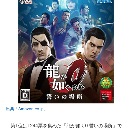
出典「Amazon.co.jp」
第1位は1244票を集めた「龍が如く0 誓いの場所」で