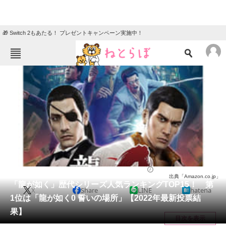
🎁 Switch 2もあたる！ プレゼントキャンペーン実施中！
ねとらぼメニュー
TOP
ニュース
エンタメ
クイズ
グルメ
地域
住まい
教育・育児
動物
リサーチ
ゲーム
2022/05/19 21:20（公開）
出典「Amazon.co.jp」
会員記事
「龍が如く」歴代シリーズ人気ランキングTOP15！ 第
X
Share
LINE
hatena
1位は「龍が如く0 誓いの場所」【2022年最新投票結
メディア
果】
目次を表示
注目記事を集めた総合ページ