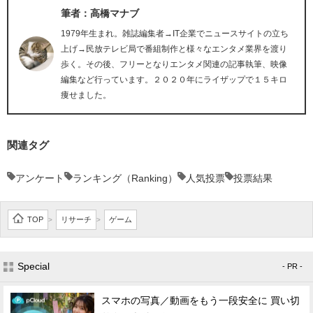
筆者：高橋マナブ
1979年生まれ。雑誌編集者→IT企業でニュースサイトの立ち
上げ→民放テレビ局で番組制作と様々なエンタメ業界を渡り
歩く。その後、フリーとなりエンタメ関連の記事執筆、映像
編集など行っています。２０２０年にライザップで１５キロ
痩せました。
関連タグ
アンケート
ランキング（Ranking）
人気投票
投票結果
TOP
リサーチ
ゲーム
>
>
Special
- PR -
スマホの写真／動画をもう一段安全に 買い切