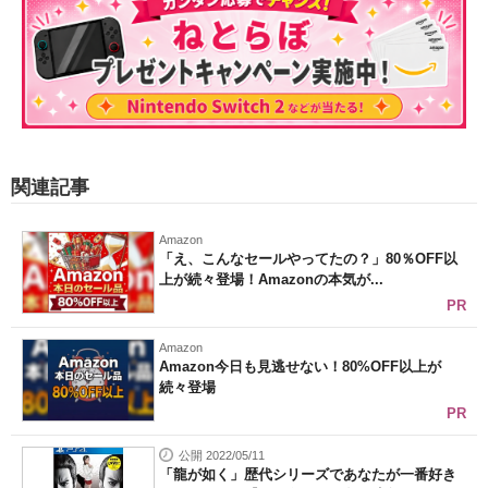
関連記事
Amazon
「え、こんなセールやってたの？」80％OFF以
上が続々登場！Amazonの本気が...
PR
Amazon
Amazon今日も見逃せない！80%OFF以上が
続々登場
PR
公開 2022/05/11
「龍が如く」歴代シリーズであなたが一番好き