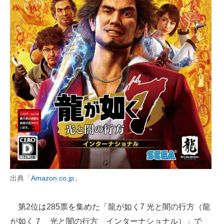
出典「
Amazon.co.jp
」
第2位は285票を集めた「龍が如く7 光と闇の行方（龍
が如く７ 光と闇の行方 インターナショナル）」で