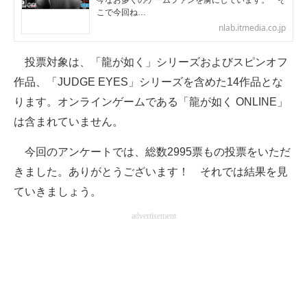
今なお多くのゲームファンを虜にしています。 そ
こで今回ね…
企業向けIT製品の総合サイト
nlab.itmedia.co.jp
IT製品の技術・比較・事例
投票対象は、「龍が如く」シリーズおよびスピンオフ
製造業のIT導入・活用を支援
作品、「JUDGE EYES」シリーズを含めた14作品とな
ります。オンラインゲームである「龍が如く ONLINE」
モノづくり技術者専門サイト
は含まれていません。
エレクトロニクス専門サイト
今回のアンケートでは、総数2995票もの投票をいただ
電子設計の基本と応用
きました。ありがとうございます！ それでは結果を見
ていきましょう。
エネルギーの専門メディア
advertisement
建設×テクノロジーの最前線
ちょっと気になるネットの話題