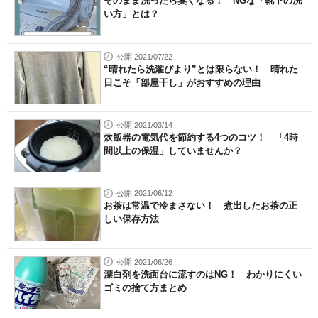
そのまま洗ったら臭くなる！ NGな「靴下の洗
い方」とは？
公開 2021/07/22
“晴れたら洗濯びより”とは限らない！ 晴れた
日こそ「部屋干し」がおすすめの理由
公開 2021/03/14
炊飯器の電気代を節約する4つのコツ！ 「4時
間以上の保温」していませんか？
公開 2021/06/12
お茶は常温で冷まさない！ 煮出したお茶の正
しい保存方法
公開 2021/06/26
漂白剤を洗面台に流すのはNG！ わかりにくい
ゴミの捨て方まとめ