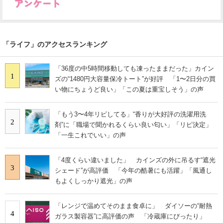
「ライフ」のアクセスランキング
「36度の中5時間移動しても凍ったままだった」カイン
1
ズの“1480円大容量保冷トート”が好評 「1〜2日分の買
い物にちょうど良い」「この夏は重宝しそう」の声
「もう3〜4年リピしてる」“香りが大好評の洗濯用洗
2
剤”に「職場で聞かれるくらい良い匂い」「リピ決定」
「一生これでいい」の声
「4度くらい違いました」 カインズの外に吊るす“遮光
3
シェード”が高評価 「今年の酷暑にも活躍」「風通し
もよくしっかり遮光」の声
「レンジで温めてそのまま食卓に」 ダイソーの“耐熱
4
ガラス製容器”に高評価の声 「冷蔵庫にぴったり」