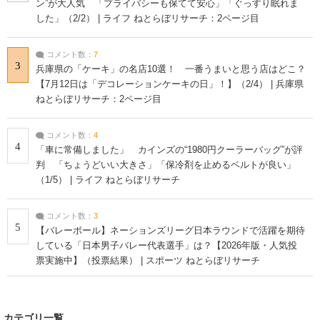
ン”が大人気 「プライバシーも保てて安心」「ぐっすり眠れま
した」（2/2） | ライフ ねとらぼリサーチ：2ページ目
コメント数：
7
3
兵庫県の「ケーキ」の名店10選！ 一番うまいと思う店はどこ？
【7月12日は「デコレーションケーキの日」！】（2/4） | 兵庫県
ねとらぼリサーチ：2ページ目
コメント数：
4
4
「車に常備しました」 カインズの“1980円クーラーバッグ”が評
判 「ちょうどいい大きさ」「保冷剤を止めるベルトが良い」
（1/5） | ライフ ねとらぼリサーチ
コメント数：
3
5
【バレーボール】ネーションズリーグ日本ラウンドで活躍を期待
している「日本男子バレー代表選手」は？【2026年版・人気投
票実施中】（投票結果） | スポーツ ねとらぼリサーチ
カテゴリ一覧