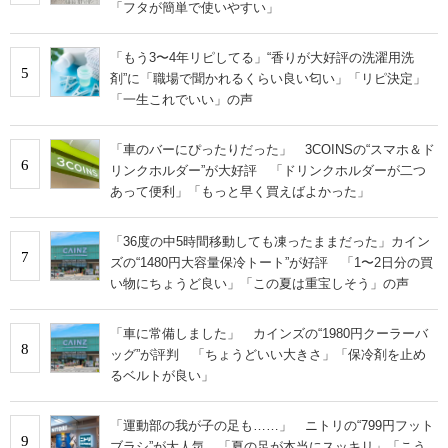
「フタが簡単で使いやすい」
「もう3〜4年リピしてる」“香りが大好評の洗濯用洗
5
剤”に「職場で聞かれるくらい良い匂い」「リピ決定」
「一生これでいい」の声
「車のバーにぴったりだった」 3COINSの“スマホ＆ド
6
リンクホルダー”が大好評 「ドリンクホルダーが二つ
あって便利」「もっと早く買えばよかった」
「36度の中5時間移動しても凍ったままだった」カイン
7
ズの“1480円大容量保冷トート”が好評 「1〜2日分の買
い物にちょうど良い」「この夏は重宝しそう」の声
「車に常備しました」 カインズの“1980円クーラーバ
8
ッグ”が評判 「ちょうどいい大きさ」「保冷剤を止め
るベルトが良い」
「運動部の我が子の足も……」 ニトリの“799円フット
9
ブラシ”が大人気 「夏の足が本当にスッキリ」「こう