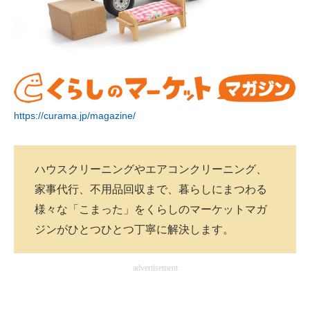
企業向けIT製品の総合サイト
IT製品の技術・比較・事例
製造業のIT導入・活用を支援
モノづくり技術者専門サイト
https://curama.jp/magazine/
エレクトロニクス専門サイト
電子設計の基本と応用
ハウスクリーニングやエアコンクリーニング、
家事代行、不用品回収まで、暮らしにまつわる
エネルギーの専門メディア
様々な「こまった」をくらしのマーケットマガ
建設×テクノロジーの最前線
ジンがひとつひとつ丁寧に解決します。
ちょっと気になるネットの話題
advertisement