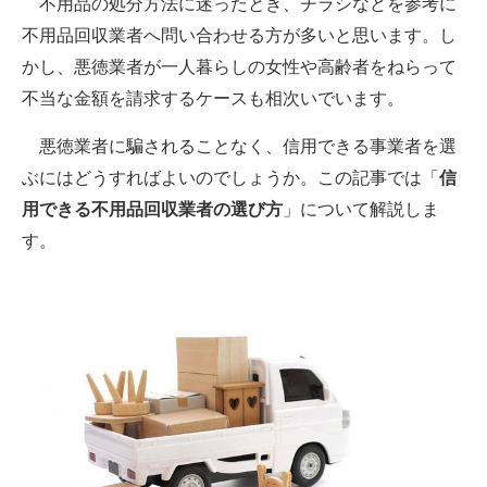
不用品の処分方法に迷ったとき、チラシなどを参考に
不用品回収業者へ問い合わせる方が多いと思います。し
ITの今と未来を見通す
かし、悪徳業者が一人暮らしの女性や高齢者をねらって
スマホと通信の最新トレンド
不当な金額を請求するケースも相次いでいます。
進化するPCとデバイスの未来
悪徳業者に騙されることなく、信用できる事業者を選
ぶにはどうすればよいのでしょうか。この記事では「
信
好きが集まる 比べて選べる
用できる不用品回収業者の選び方
」について解説しま
ビジネスと働き方のヒント
す。
AI活用のいまが分かる
企業ITのトレンドを詳説
経営リーダーのコミュニティ
マーケ×ITの今がよく分かる
ITエンジニア向け専門サイト