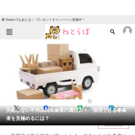
🎁 Switch 2もあたる！ プレゼントキャンペーン実施中！
ねとらぼメニュー
TOP
ニュース
エンタメ
クイズ
グルメ
地域
住まい
教育・育児
動物
リサーチ
ライフ
2020/12/26 12:15（公開）
X
Share
LINE
hatena
会員記事
失敗しない不用品回収業者の選び方！ 信用できる事業
者を見極めるには？
メディア
目次を表示
注目記事を集めた総合ページ