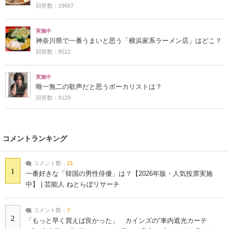
回答数：19667
実施中
神奈川県で一番うまいと思う「横浜家系ラーメン店」はどこ？
回答数：8512
実施中
唯一無二の歌声だと思うボーカリストは？
回答数：8129
コメントランキング
コメント数：
21
1
一番好きな「韓国の男性俳優」は？【2026年版・人気投票実施
中】 | 芸能人 ねとらぼリサーチ
コメント数：
7
2
「もっと早く買えば良かった」 カインズの“車内遮光カーテ