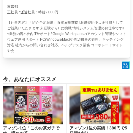
東京都
正社員 / 派遣社員：時給2,000円
【仕事内容】「紹介予定派遣」直接雇用前提!!派遣契約後→正社員として
ご就業いただきます 未経験からITに挑戦 情報システム管理のお仕事です!!
<業務内容> 社内ITサポート/ Google Workspaceのアカウント管理やソフト
ウェア運用サポート PC(Windows/Mac)や周辺機器の管理、キッティング
対応 社内からの問い合わせ対応、ヘルプデスク業務 コーポレートサイト
や会...
今、あなたにオススメ
アマゾン1位「このお茶ガチで
アマゾン1位の実績！380円で5