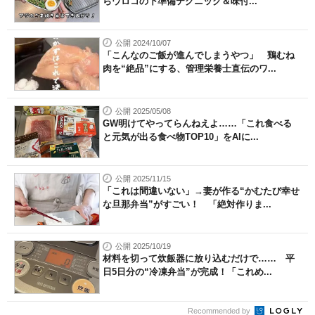
らウロコの下準備テクニック＆味付...
公開 2024/10/07
「こんなのご飯が進んでしまうやつ」 鶏むね
肉を“絶品”にする、管理栄養士直伝のワ...
公開 2025/05/08
GW明けてやってらんねえよ……「これ食べる
と元気が出る食べ物TOP10」をAIに...
公開 2025/11/15
「これは間違いない」→妻が作る“かむたび幸せ
な旦那弁当”がすごい！ 「絶対作りま...
公開 2025/10/19
材料を切って炊飯器に放り込むだけで…… 平
日5日分の“冷凍弁当”が完成！「これめ...
Recommended by