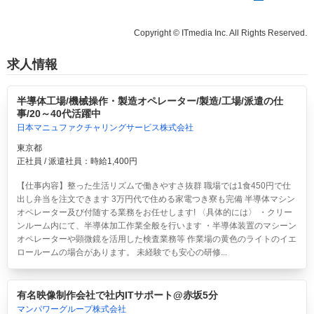
Copyright © ITmedia Inc. All Rights Reserved.
求人情報
半導体工場/機械操作・製造オペレーター/製造/工場/派遣の仕
事/20～40代活躍中
日本マニュファクチャリングサービス株式会社
東京都
正社員 / 派遣社員：時給1,400円
【仕事内容】整った生活リズムで働きやすさ抜群 職場では1食450円で仕
出し弁当を注文できます 3万円代で住める家電つき寮も完備 半導体マシン
オペレーター及び付随する業務をお任せします! 〈具体的には〉 ・クリー
ンルーム内にて、半導体加工作業全般を行います ・半導体装置のマシーン
オペレーターや顕微鏡を活用した検査業務等 作業場の黄色のライトのイエ
ロールームの場合があります。 未経験でも安心の研修...
有名映像制作会社で社内ITサポート@赤坂5分
マンパワーグループ株式会社