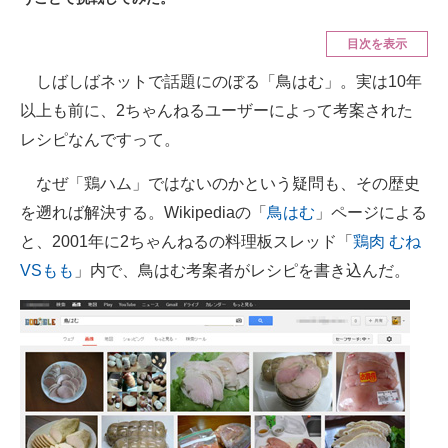
ITの今と未来を見通す
目次を表示
しばしばネットで話題にのぼる「鳥はむ」。実は10年
スマホと通信の最新トレンド
以上も前に、2ちゃんねるユーザーによって考案された
進化するPCとデバイスの未来
レシピなんですって。
好きが集まる 比べて選べる
なぜ「鶏ハム」ではないのかという疑問も、その歴史
を遡れば解決する。Wikipediaの「
鳥はむ
」ページによる
ビジネスと働き方のヒント
と、2001年に2ちゃんねるの料理板スレッド「
鶏肉 むね
AI活用のいまが分かる
VSもも
」内で、鳥はむ考案者がレシピを書き込んだ。
企業ITのトレンドを詳説
経営リーダーのコミュニティ
マーケ×ITの今がよく分かる
ITエンジニア向け専門サイト