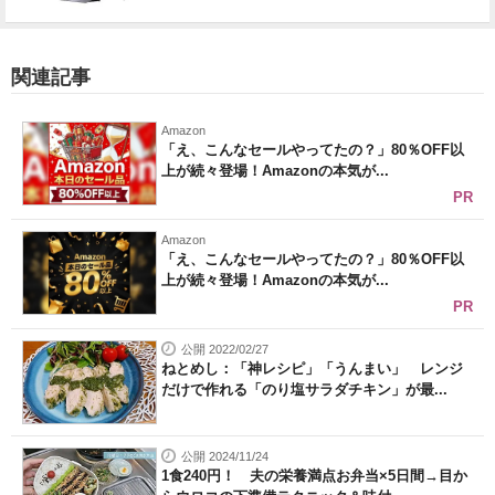
関連記事
Amazon
「え、こんなセールやってたの？」80％OFF以
上が続々登場！Amazonの本気が...
PR
Amazon
「え、こんなセールやってたの？」80％OFF以
上が続々登場！Amazonの本気が...
PR
公開 2022/02/27
ねとめし：「神レシピ」「うんまい」 レンジ
だけで作れる「のり塩サラダチキン」が最...
公開 2024/11/24
1食240円！ 夫の栄養満点お弁当×5日間→目か