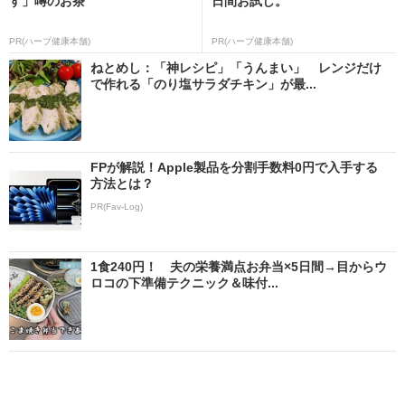
す」噂のお茶
日間お試し。
PR(ハーブ健康本舗)
PR(ハーブ健康本舗)
ねとめし：「神レシピ」「うんまい」 レンジだけ
で作れる「のり塩サラダチキン」が最...
FPが解説！Apple製品を分割手数料0円で入手する
方法とは？
PR(Fav-Log)
1食240円！ 夫の栄養満点お弁当×5日間→目からウ
ロコの下準備テクニック＆味付...