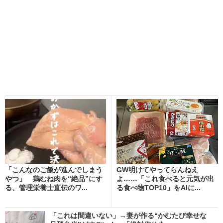
「こんなのご飯が進んでしまう
GW明けてやってらんねえ
やつ」 鶏むね肉を“絶品”にす
よ……「これ食べると元気が出
る、管理栄養士直伝のワ...
る食べ物TOP10」をAIに...
「これは間違いない」→妻が作る“かむたび幸せな