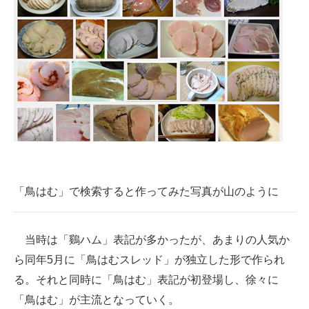
企業向けIT製品の総合サイト
IT製品の技術・比較・事例
製造業のIT導入・活用を支援
モノづくり技術者専門サイト
エレクトロニクス専門サイト
電子設計の基本と応用
「鳥はむ」で検索すると作ってみた写真が山のように
エネルギーの専門メディア
建設×テクノロジーの最前線
当時は「鷄ハム」表記が多かったが、あまりの人気か
ちょっと気になるネットの話題
ら同年5月に「鳥はむスレッド」が独立した形で作られ
る。それと同時に「鳥はむ」表記が初登場し、徐々に
「鳥はむ」が主流となっていく。