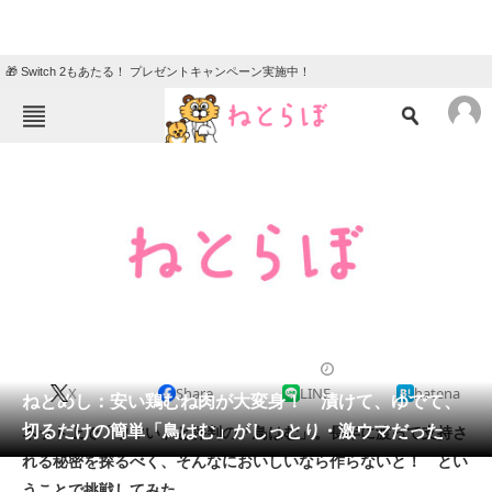
🎁 Switch 2もあたる！ プレゼントキャンペーン実施中！
ねとらぼメニュー
TOP
ニュース
エンタメ
クイズ
グルメ
地域
住まい
教育・育児
動物
リサーチ
2013/06/10 16:15（公開）
X
Share
LINE
hatena
会員記事
ねとめし：安い鶏むね肉が大変身！ 漬けて、ゆでて、
切るだけの簡単「鳥はむ」がしっとり・激ウマだった
ネット上で「ウマい」と評判の「鳥はむ」。長年に渡って支持さ
メディア
れる秘密を探るべく、そんなにおいしいなら作らないと！ とい
うことで挑戦してみた。
注目記事を集めた総合ページ