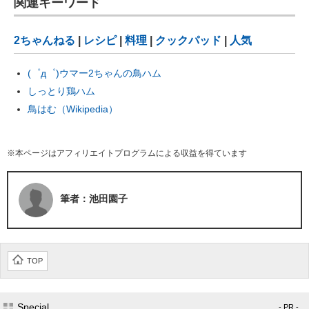
関連キーワード
2ちゃんねる
|
レシピ
|
料理
|
クックパッド
|
人気
(゜д゜)ウマー2ちゃんの鳥ハム
しっとり鶏ハム
鳥はむ（Wikipedia）
※本ページはアフィリエイトプログラムによる収益を得ています
筆者：池田園子
TOP
Special
- PR -