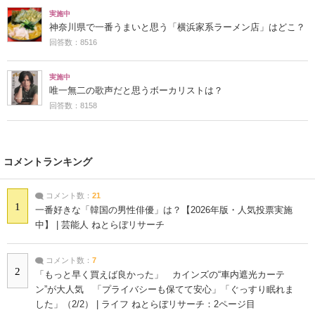
実施中
神奈川県で一番うまいと思う「横浜家系ラーメン店」はどこ？
回答数：8516
実施中
唯一無二の歌声だと思うボーカリストは？
回答数：8158
コメントランキング
コメント数：
21
1
一番好きな「韓国の男性俳優」は？【2026年版・人気投票実施
中】 | 芸能人 ねとらぼリサーチ
コメント数：
7
2
「もっと早く買えば良かった」 カインズの“車内遮光カーテ
ン”が大人気 「プライバシーも保てて安心」「ぐっすり眠れま
した」（2/2） | ライフ ねとらぼリサーチ：2ページ目