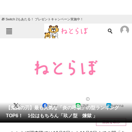
🎁 Switch 2もあたる！ プレゼントキャンペーン実施中！
ねとらぼメニュー
TOP
ニュース
エンタメ
クイズ
グルメ
地域
住まい
教育・育児
動物
リサーチ
アニメ
2021/02/01 18:05（公開）
X
Share
LINE
hatena
会員記事
【鬼滅の刃】最も人気な「炎の呼吸」の型ランキング
TOP6！ 1位はもちろん「玖ノ型 煉獄 」
メディア
目次を表示
注目記事を集めた総合ページ