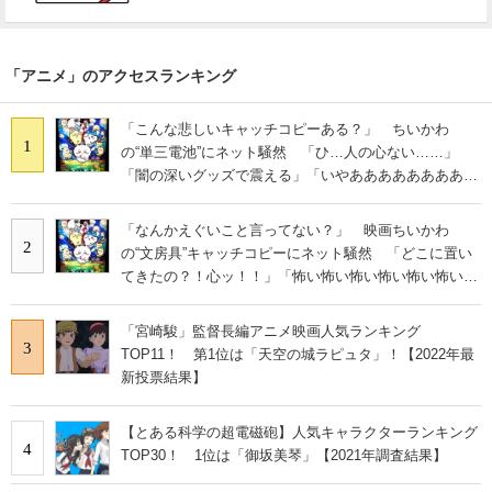
「アニメ」のアクセスランキング
「こんな悲しいキャッチコピーある？」 ちいかわ
1
の“単三電池”にネット騒然 「ひ…人の心ない……」
「闇の深いグッズで震える」「いやあああああああああ
あ」
「なんかえぐいこと言ってない？」 映画ちいかわ
2
の“文房具”キャッチコピーにネット騒然 「どこに置い
てきたの？！心ッ！！」「怖い怖い怖い怖い怖い怖い怖
い」
「宮崎駿」監督長編アニメ映画人気ランキング
3
TOP11！ 第1位は「天空の城ラピュタ」！【2022年最
新投票結果】
【とある科学の超電磁砲】人気キャラクターランキング
4
TOP30！ 1位は「御坂美琴」【2021年調査結果】