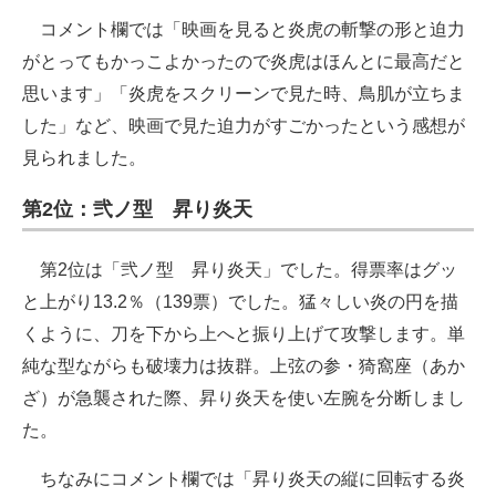
コメント欄では「映画を見ると炎虎の斬撃の形と迫力
がとってもかっこよかったので炎虎はほんとに最高だと
思います」「炎虎をスクリーンで見た時、鳥肌が立ちま
した」など、映画で見た迫力がすごかったという感想が
見られました。
第2位：弐ノ型 昇り炎天
第2位は「弐ノ型 昇り炎天」でした。得票率はグッ
と上がり13.2％（139票）でした。猛々しい炎の円を描
くように、刀を下から上へと振り上げて攻撃します。単
純な型ながらも破壊力は抜群。上弦の参・猗窩座（あか
ざ）が急襲された際、昇り炎天を使い左腕を分断しまし
た。
ちなみにコメント欄では「昇り炎天の縦に回転する炎