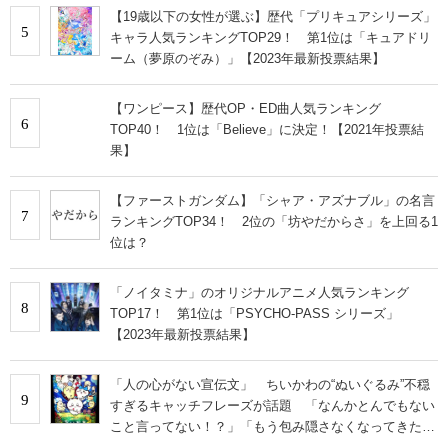
【19歳以下の女性が選ぶ】歴代「プリキュアシリーズ」
5
キャラ人気ランキングTOP29！ 第1位は「キュアドリ
ーム（夢原のぞみ）」【2023年最新投票結果】
【ワンピース】歴代OP・ED曲人気ランキング
6
TOP40！ 1位は「Believe」に決定！【2021年投票結
果】
【ファーストガンダム】「シャア・アズナブル」の名言
7
ランキングTOP34！ 2位の「坊やだからさ」を上回る1
位は？
「ノイタミナ」のオリジナルアニメ人気ランキング
8
TOP17！ 第1位は「PSYCHO-PASS シリーズ」
【2023年最新投票結果】
「人の心がない宣伝文」 ちいかわの“ぬいぐるみ”不穏
9
すぎるキャッチフレーズが話題 「なんかとんでもない
こと言ってない！？」「もう包み隠さなくなってきた
な」