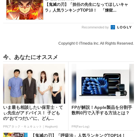
【鬼滅の刃】「担任の先生になってほしいキャ
ラ」人気ランキングTOP10！ 「煉獄...
Recommended by
Copyright © ITmedia Inc. All Rights Reserved.
今、あなたにオススメ
いま最も相談したい保育士・て
FPが解説！Apple製品を分割手
ぃ先生がアドバイス！ 子ども
数料0円で入手する方法とは？
の“おてつだい”に、どん...
PR(アタック・キュキュット｜Hugkum)
PR(Fav-Log)
【鬼滅の刃】「呼吸法」人気ランキングTOP14！