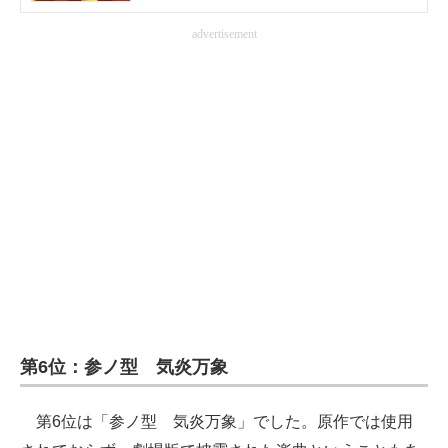
企業向けIT製品の総合サイト
advertisement
IT製品の技術・比較・事例
製造業のIT導入・活用を支援
モノづくり技術者専門サイト
エレクトロニクス専門サイト
電子設計の基本と応用
エネルギーの専門メディア
建設×テクノロジーの最前線
第6位：参ノ型 気炎万象
ちょっと気になるネットの話題
第6位は「参ノ型 気炎万象」でした。原作では使用