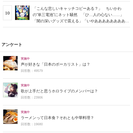
「こんな悲しいキャッチコピーある？」 ちいかわ
10
の“単三電池”にネット騒然 「ひ…人の心ない……」
「闇の深いグッズで震える」「いやあああああああああ
あ」
アンケート
実施中
声が好きな「日本のボーカリスト」は？
回答数：49579
実施中
歌が上手だと思うホロライブのメンバーは？
回答数：23906
実施中
ラーメンって日本食？それとも中華料理？
回答数：19680