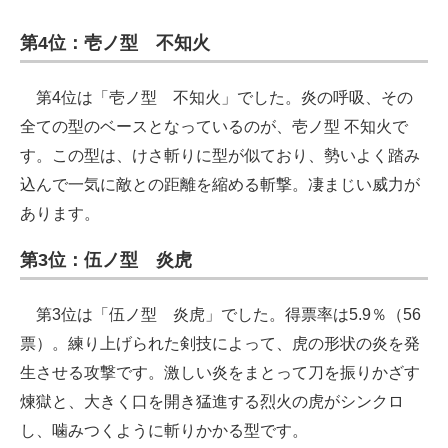
第4位：壱ノ型 不知火
第4位は「壱ノ型 不知火」でした。炎の呼吸、その
全ての型のベースとなっているのが、壱ノ型 不知火で
す。この型は、けさ斬りに型が似ており、勢いよく踏み
込んで一気に敵との距離を縮める斬撃。凄まじい威力が
あります。
第3位：伍ノ型 炎虎
第3位は「伍ノ型 炎虎」でした。得票率は5.9％（56
票）。練り上げられた剣技によって、虎の形状の炎を発
生させる攻撃です。激しい炎をまとって刀を振りかざす
煉獄と、大きく口を開き猛進する烈火の虎がシンクロ
し、噛みつくように斬りかかる型です。