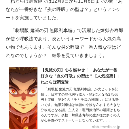
ねとらぼ調査隊では12月9日から11月8日までの間「あ
なたが一番好きな『炎の呼吸』の型は？」というアンケ
ITの今と未来を見通す
ートを実施していました。
スマホと通信の最新トレンド
「劇場版 鬼滅の刃 無限列車編」で活躍した煉獄杏寿郎
進化するPCとデバイスの未来
が使う呼吸法であり、炎というキーワードから人気の高
い物でもあります。そんな炎の呼吸で一番人気な型はど
好きが集まる 比べて選べる
れなのでしょうか？ 結果を見ていきましょう。
ビジネスと働き方のヒント
【鬼滅の刃】心を燃やせ！ あなたが一番
AI活用のいまが分かる
好きな「炎の呼吸」の型は？【人気投票】 |
ねとらぼ調査隊
企業ITのトレンドを詳説
「劇場版 鬼滅の刃 無限列車編」が大ヒットを記
録し、日本での歴代興行収入・第2位となる275億
経営リーダーのコミュニティ
円を突破、第1位の「千と千尋の神隠し」に迫る勢
いです。無限列車編は物語の今後を左右する大きな
分岐点となる話。主人公・竈門炭治郎の活躍はもち
マーケ×ITの今がよく分かる
ろんですが、炎柱・煉獄杏寿郎の生き様に多くの人
が心を燃やすストーリーとなっています。…
ITエンジニア向け専門サイト
nlab.itmedia.co.jp