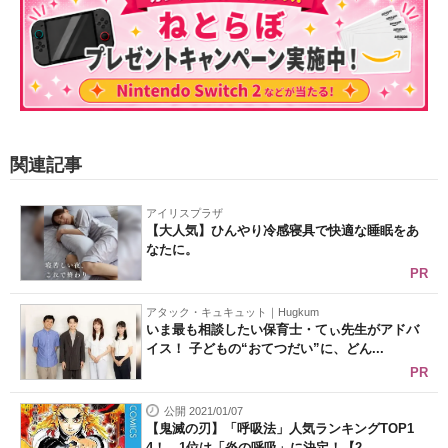
関連記事
アイリスプラザ
【大人気】ひんやり冷感寝具で快適な睡眠をあ
なたに。
PR
アタック・キュキュット｜Hugkum
いま最も相談したい保育士・てぃ先生がアドバ
イス！ 子どもの“おてつだい”に、どん...
PR
公開 2021/01/07
【鬼滅の刃】「呼吸法」人気ランキングTOP1
4！ 1位は「炎の呼吸」に決定！【2...