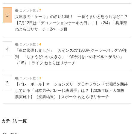
コメント数：
7
3
兵庫県の「ケーキ」の名店10選！ 一番うまいと思う店はどこ？
【7月12日は「デコレーションケーキの日」！】（2/4） | 兵庫県
ねとらぼリサーチ：2ページ目
コメント数：
4
4
「車に常備しました」 カインズの“1980円クーラーバッグ”が評
判 「ちょうどいい大きさ」「保冷剤を止めるベルトが良い」
（1/5） | ライフ ねとらぼリサーチ
コメント数：
3
5
【バレーボール】ネーションズリーグ日本ラウンドで活躍を期待
している「日本男子バレー代表選手」は？【2026年版・人気投
票実施中】（投票結果） | スポーツ ねとらぼリサーチ
カテゴリ一覧