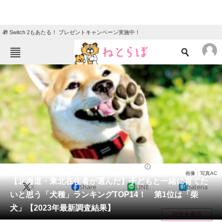
🎁 Switch 2もあたる！ プレゼントキャンペーン実施中！
ねとらぼメニュー
TOP
ニュース
エンタメ
クイズ
グルメ
地域
住まい
教育・育児
動物
リサーチ
動物
2023/02/28 10:30（公開）
画像：写真AC
会員記事
【北海道・東北在住者が選んだ】子どもと一緒に育てた
X
Share
LINE
hatena
いと思う「犬種」ランキングTOP14！ 第1位は「柴
メディア
犬」【2023年最新調査結果】
目次を表示
注目記事を集めた総合ページ