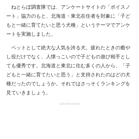
ねとらぼ調査隊では、アンケートサイトの「ボイスノ
ITの今と未来を見通す
ート」協力のもと、北海道・東北在住者を対象に「子ど
もと一緒に育てたいと思う犬種」というテーマでアンケ
スマホと通信の最新トレンド
ートを実施しました。
進化するPCとデバイスの未来
ペットとして絶大な人気を誇る犬。疲れたときの癒や
好きが集まる 比べて選べる
し役だけでなく、人懐っこいので子どもの遊び相手とし
ても優秀です。北海道と東北に住む多くの人から、「子
ビジネスと働き方のヒント
どもと一緒に育てたいと思う」と支持されたのはどの犬
AI活用のいまが分かる
種だったのでしょうか。それではさっそくランキングを
見ていきましょう。
企業ITのトレンドを詳説
advertisement
経営リーダーのコミュニティ
マーケ×ITの今がよく分かる
ITエンジニア向け専門サイト