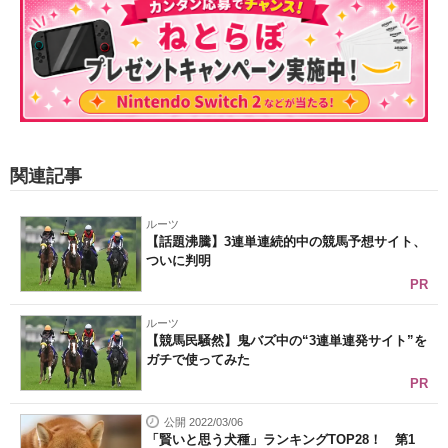
関連記事
ルーツ
【話題沸騰】3連単連続的中の競馬予想サイト、
ついに判明
PR
ルーツ
【競馬民騒然】鬼バズ中の“3連単連発サイト”を
ガチで使ってみた
PR
公開 2022/03/06
「賢いと思う犬種」ランキングTOP28！ 第1