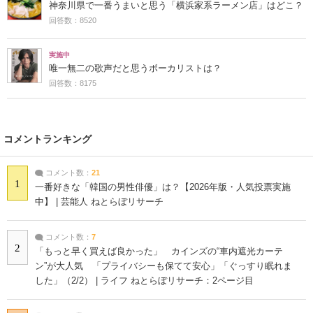
神奈川県で一番うまいと思う「横浜家系ラーメン店」はどこ？
回答数：8520
実施中
唯一無二の歌声だと思うボーカリストは？
回答数：8175
コメントランキング
コメント数：
21
1
一番好きな「韓国の男性俳優」は？【2026年版・人気投票実施
中】 | 芸能人 ねとらぼリサーチ
コメント数：
7
2
「もっと早く買えば良かった」 カインズの“車内遮光カーテ
ン”が大人気 「プライバシーも保てて安心」「ぐっすり眠れま
した」（2/2） | ライフ ねとらぼリサーチ：2ページ目