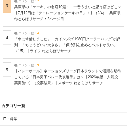
コメント数：
7
3
兵庫県の「ケーキ」の名店10選！ 一番うまいと思う店はどこ？
【7月12日は「デコレーションケーキの日」！】（2/4） | 兵庫県
ねとらぼリサーチ：2ページ目
コメント数：
4
4
「車に常備しました」 カインズの“1980円クーラーバッグ”が評
判 「ちょうどいい大きさ」「保冷剤を止めるベルトが良い」
（1/5） | ライフ ねとらぼリサーチ
コメント数：
3
5
【バレーボール】ネーションズリーグ日本ラウンドで活躍を期待
している「日本男子バレー代表選手」は？【2026年版・人気投
票実施中】（投票結果） | スポーツ ねとらぼリサーチ
カテゴリ一覧
IT・科学