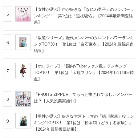
【女性が選ぶ】声が好きな「なにわ男子」のメンバーラ
5
ンキング！ 第1位は「道枝駿佑」【2024年最新調査結
果】
「坂道シリーズ」歴代メンバーのタレントパワーランキ
6
ングTOP30！ 第1位は「白石麻衣」【2024年最新調査
結果】
【ホロライブ】「国内VTuberファン数」ランキング
7
TOP10！ 第1位は「宝鐘マリン」【2024年12月18日時
点】
「FRUITS ZIPPER」でもっと推されてほしいメンバー
8
は？【人気投票実施中】
【男性が選ぶ】好きな大河ドラマの「徳川家康」役ラン
9
キングTOP13！ 第1位は「松本潤（どうする家康）」
【2024年最新投票結果】