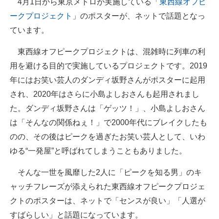
4月1日から東京メトロが実施している「
東西線オフピ
ークプロジェクト
」のポスターが、ネットで話題となっ
ITの今と未来を見通す
ています。
スマホと通信の最新トレンド
東西線オフピークプロジェクトは、混雑時に列車の利
進化するPCとデバイスの未来
用を避ける目的で実施しているプロジェクトです。2019
年にはお笑い芸人のダンディ坂野さんがポスターに起用
好きが集まる 比べて選べる
され、2020年はさらに小島よしおさんも起用されまし
ビジネスと働き方のヒント
た。ダンディ坂野さんは「ゲッツ！」、小島よしおさん
は「そんなの関係ねぇ！」で2000年代にブレイクしたも
AI活用のいまが分かる
のの、その後はピークを過ぎたお笑い芸人として、いわ
企業ITのトレンドを詳説
ゆる“一発屋”と呼ばれてしまうこともありました。
経営リーダーのコミュニティ
そんな一世を風靡した2人に「ピークを知る男」のキ
ャッチフレーズが添えられた東西線オフピークプロジェ
マーケ×ITの今がよく分かる
クトのポスターは、ネットで「センスが良い」「人選が
ITエンジニア向け専門サイト
すばらしい」と話題になっています。