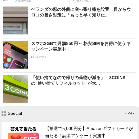
PR(ハーブ健康本舗)
PR(ねとらぼ)
ベランダの窓の外側に突っ張り棒を設置→目からウ
ロコの暑さ対策に「もっと早く知りた...
スマホ2GBで月額850円～ 格安SIMをお得に使うキ
ャンペーン実施中！
PR(IIJmio)
「使い捨てなので帰りの荷物が減る」 3COINS
の“使い捨てリフィルセット”が大...
Special
- PR -
【抽選で5,000円分】Amazonギフトカードが
当たる！読者アンケート実施中