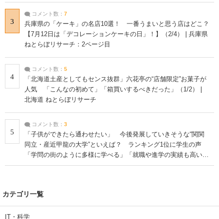
コメント数：
7
3
兵庫県の「ケーキ」の名店10選！ 一番うまいと思う店はどこ？
【7月12日は「デコレーションケーキの日」！】（2/4） | 兵庫県
ねとらぼリサーチ：2ページ目
コメント数：
5
4
「北海道土産としてもセンス抜群」六花亭の“店舗限定”お菓子が
人気 「こんなの初めて」「箱買いするべきだった」（1/2） |
北海道 ねとらぼリサーチ
コメント数：
3
5
「子供ができたら通わせたい」 今後発展していきそうな“関関
同立・産近甲龍の大学”といえば？ ランキング1位に学生の声
「学問の街のように多様に学べる」「就職や進学の実績も高い」
| 大学 ねとらぼリサーチ
カテゴリ一覧
IT・科学