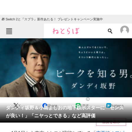
🎁 Switch 2と『スプラ』新作あたる！ プレゼントキャンペーン実施中
ねとらぼメニュー
TOP
ニュース
エンタメ
クイズ
グルメ
地域
住まい
教育・育児
動物
リサーチ
芸能人
2020/04/07 14:12（公開）
X
Share
LINE
hatena
会員記事
ダンディ坂野＆小島よしおの地下鉄ポスターに「センス
が良い！」「ニヤっとできる」など高評価
メディア
目次を表示
注目記事を集めた総合ページ