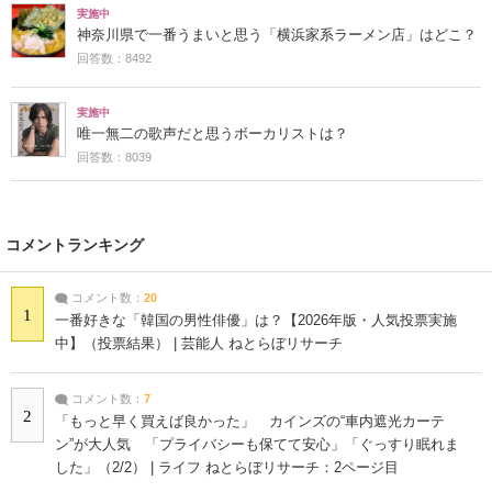
実施中
神奈川県で一番うまいと思う「横浜家系ラーメン店」はどこ？
回答数：8492
実施中
唯一無二の歌声だと思うボーカリストは？
回答数：8039
コメントランキング
コメント数：
20
1
一番好きな「韓国の男性俳優」は？【2026年版・人気投票実施
中】（投票結果） | 芸能人 ねとらぼリサーチ
コメント数：
7
2
「もっと早く買えば良かった」 カインズの“車内遮光カーテ
ン”が大人気 「プライバシーも保てて安心」「ぐっすり眠れま
した」（2/2） | ライフ ねとらぼリサーチ：2ページ目