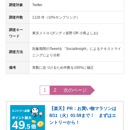
調査対象
Twitter
調査件数
1126 件（10%サンプリング）
調査キー
東京メトロ (ダンディ坂野 OR 小島よしお)
ワード
対象期間のTweetを「SocialInsight」によるテキストマイ
調査方法
ニングにより分析
備考
実数に近づけるため件数を100%に補正
1
2
次のページ
【楽天】PR：お買い物マラソンは
8/11（火）01:59まで！ まずはエ
ントリーから！