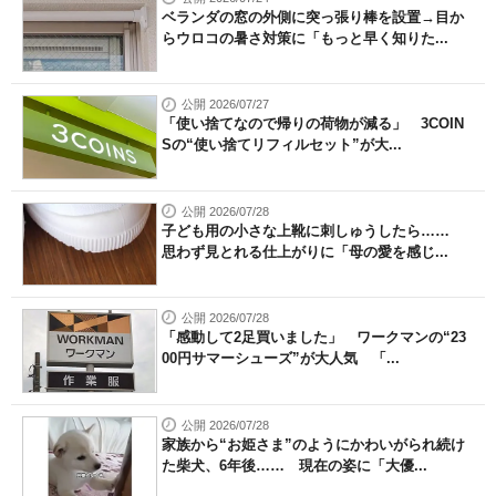
ベランダの窓の外側に突っ張り棒を設置→目か
らウロコの暑さ対策に「もっと早く知りた...
公開 2026/07/27
「使い捨てなので帰りの荷物が減る」 3COIN
Sの“使い捨てリフィルセット”が大...
公開 2026/07/28
子ども用の小さな上靴に刺しゅうしたら……
思わず見とれる仕上がりに「母の愛を感じ...
公開 2026/07/28
「感動して2足買いました」 ワークマンの“23
00円サマーシューズ”が大人気 「...
公開 2026/07/28
家族から“お姫さま”のようにかわいがられ続け
た柴犬、6年後…… 現在の姿に「大優...