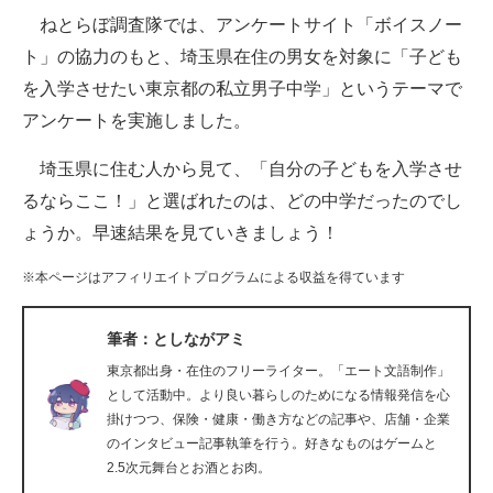
ねとらぼ調査隊では、アンケートサイト「ボイスノー
ITの今と未来を見通す
ト」の協力のもと、埼玉県在住の男女を対象に「子ども
を入学させたい東京都の私立男子中学」というテーマで
スマホと通信の最新トレンド
アンケートを実施しました。
進化するPCとデバイスの未来
埼玉県に住む人から見て、「自分の子どもを入学させ
好きが集まる 比べて選べる
るならここ！」と選ばれたのは、どの中学だったのでし
ょうか。早速結果を見ていきましょう！
ビジネスと働き方のヒント
※本ページはアフィリエイトプログラムによる収益を得ています
AI活用のいまが分かる
企業ITのトレンドを詳説
筆者：としながアミ
東京都出身・在住のフリーライター。「エート文語制作」
経営リーダーのコミュニティ
として活動中。より良い暮らしのためになる情報発信を心
掛けつつ、保険・健康・働き方などの記事や、店舗・企業
マーケ×ITの今がよく分かる
のインタビュー記事執筆を行う。好きなものはゲームと
2.5次元舞台とお酒とお肉。
ITエンジニア向け専門サイト