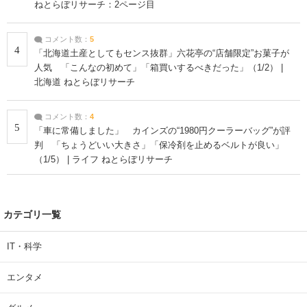
ねとらぼリサーチ：2ページ目
コメント数：
5
4
「北海道土産としてもセンス抜群」六花亭の“店舗限定”お菓子が
人気 「こんなの初めて」「箱買いするべきだった」（1/2） |
北海道 ねとらぼリサーチ
コメント数：
4
5
「車に常備しました」 カインズの“1980円クーラーバッグ”が評
判 「ちょうどいい大きさ」「保冷剤を止めるベルトが良い」
（1/5） | ライフ ねとらぼリサーチ
カテゴリ一覧
IT・科学
エンタメ