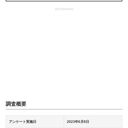
企業向けIT製品の総合サイト
advertisement
IT製品の技術・比較・事例
製造業のIT導入・活用を支援
モノづくり技術者専門サイト
エレクトロニクス専門サイト
電子設計の基本と応用
エネルギーの専門メディア
建設×テクノロジーの最前線
調査概要
ちょっと気になるネットの話題
アンケート実施日
2023年6月8日