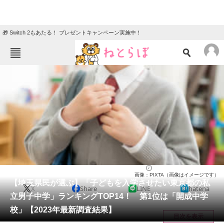
🎁 Switch 2もあたる！ プレゼントキャンペーン実施中！
ねとらぼメニュー
TOP
ニュース
エンタメ
クイズ
グルメ
地域
住まい
教育・育児
動物
リサーチ
教育
2023/09/25 17:25（公開）
画像：PIXTA（画像はイメージです）
会員記事
【埼玉県民が選ぶ】「子どもを入学させたい東京都の私
X
Share
LINE
hatena
立男子中学」ランキングTOP14！ 第1位は「開成中学
メディア
校」【2023年最新調査結果】
目次を表示
注目記事を集めた総合ページ