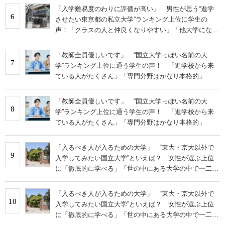
「入学難易度のわりに評価が高い」 男性が思う“進学
6
させたい東京都の私立大学”ランキング上位に学生の
声！「クラスの人と仲良くなりやすい」「他大学にない
学科も」
「教師全員優しいです」 “国立大学っぽい名前の大
7
学”ランキング上位に通う学生の声！ 「進学校から来
ている人がたくさん」「専門分野はかなり本格的」
「教師全員優しいです」 “国立大学っぽい名前の大
8
学”ランキング上位に通う学生の声！ 「進学校から来
ている人がたくさん」「専門分野はかなり本格的」
「入るべき人が入るための大学」 “東大・京大以外で
9
入学してみたい国立大学”といえば？ 女性が選ぶ上位
に「徹底的に学べる」「世の中にある大学の中で一二を
争うレベルの先端設備」の声
「入るべき人が入るための大学」 “東大・京大以外で
10
入学してみたい国立大学”といえば？ 女性が選ぶ上位
に「徹底的に学べる」「世の中にある大学の中で一二を