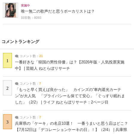
実施中
唯一無二の歌声だと思うボーカリストは？
回答数：8093
コメントランキング
コメント数：
21
1
一番好きな「韓国の男性俳優」は？【2026年版・人気投票実施
中】 | 芸能人 ねとらぼリサーチ
コメント数：
7
2
「もっと早く買えば良かった」 カインズの“車内遮光カーテ
ン”が大人気 「プライバシーも保てて安心」「ぐっすり眠れま
した」（2/2） | ライフ ねとらぼリサーチ：2ページ目
コメント数：
7
3
兵庫県の「ケーキ」の名店10選！ 一番うまいと思う店はどこ？
【7月12日は「デコレーションケーキの日」！】（2/4） | 兵庫県