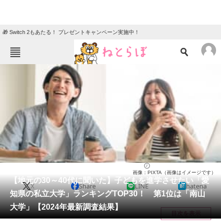
🎁 Switch 2もあたる！ プレゼントキャンペーン実施中！
ねとらぼメニュー
TOP
ニュース
エンタメ
クイズ
グルメ
地域
住まい
教育・育児
動物
リサーチ
大学
2024/07/26 20:15（公開）
画像：PIXTA（画像はイメージです）
会員記事
【地元の30～40代に聞いた】子どもを進学させたい「愛
X
Share
LINE
hatena
知県の私立大学」ランキングTOP30！ 第1位は「南山
メディア
大学」【2024年最新調査結果】
目次を表示
注目記事を集めた総合ページ