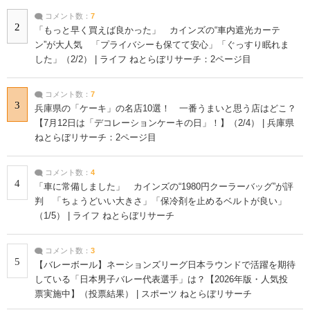
コメント数：
7
2
「もっと早く買えば良かった」 カインズの“車内遮光カーテ
ン”が大人気 「プライバシーも保てて安心」「ぐっすり眠れま
した」（2/2） | ライフ ねとらぼリサーチ：2ページ目
コメント数：
7
3
兵庫県の「ケーキ」の名店10選！ 一番うまいと思う店はどこ？
【7月12日は「デコレーションケーキの日」！】（2/4） | 兵庫県
ねとらぼリサーチ：2ページ目
コメント数：
4
4
「車に常備しました」 カインズの“1980円クーラーバッグ”が評
判 「ちょうどいい大きさ」「保冷剤を止めるベルトが良い」
（1/5） | ライフ ねとらぼリサーチ
コメント数：
3
5
【バレーボール】ネーションズリーグ日本ラウンドで活躍を期待
している「日本男子バレー代表選手」は？【2026年版・人気投
票実施中】（投票結果） | スポーツ ねとらぼリサーチ