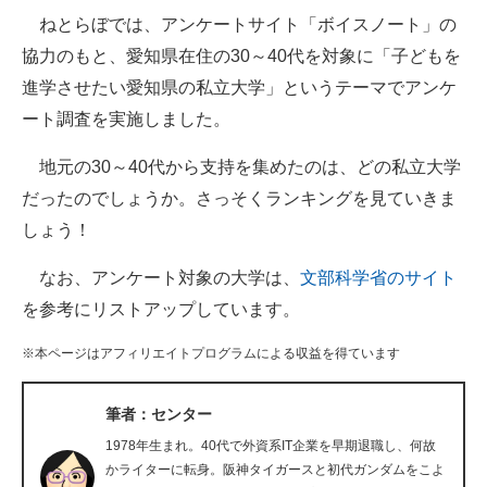
ねとらぼでは、アンケートサイト「ボイスノート」の
ITの今と未来を見通す
協力のもと、愛知県在住の30～40代を対象に「子どもを
進学させたい愛知県の私立大学」というテーマでアンケ
スマホと通信の最新トレンド
ート調査を実施しました。
進化するPCとデバイスの未来
地元の30～40代から支持を集めたのは、どの私立大学
好きが集まる 比べて選べる
だったのでしょうか。さっそくランキングを見ていきま
しょう！
ビジネスと働き方のヒント
なお、アンケート対象の大学は、
文部科学省のサイト
AI活用のいまが分かる
を参考にリストアップしています。
企業ITのトレンドを詳説
※本ページはアフィリエイトプログラムによる収益を得ています
経営リーダーのコミュニティ
筆者：センター
マーケ×ITの今がよく分かる
1978年生まれ。40代で外資系IT企業を早期退職し、何故
ITエンジニア向け専門サイト
かライターに転身。阪神タイガースと初代ガンダムをこよ