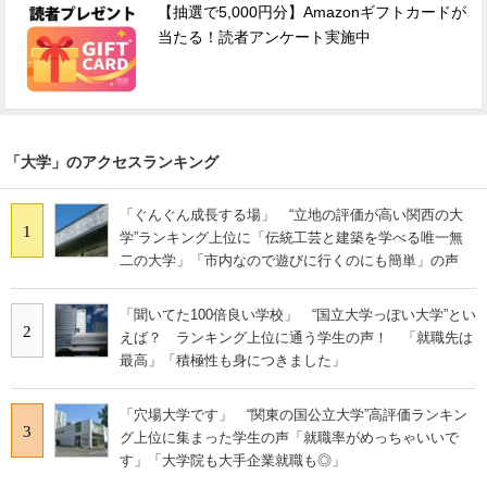
【抽選で5,000円分】Amazonギフトカードが
当たる！読者アンケート実施中
「大学」のアクセスランキング
「ぐんぐん成長する場」 “立地の評価が高い関西の大
1
学”ランキング上位に「伝統工芸と建築を学べる唯一無
二の大学」「市内なので遊びに行くのにも簡単」の声
「聞いてた100倍良い学校」 “国立大学っぽい大学”とい
2
えば？ ランキング上位に通う学生の声！ 「就職先は
最高」「積極性も身につきました」
「穴場大学です」 “関東の国公立大学”高評価ランキン
3
グ上位に集まった学生の声「就職率がめっちゃいいで
す」「大学院も大手企業就職も◎」