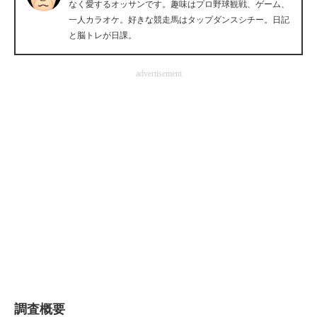
なく愛するオッサンです。趣味はプロ野球観戦、ゲーム、
企業向けIT製品の総合サイト
一人カラオケ。好きな競走馬はタップダンスシチー。日記
と脳トレが日課。
IT製品の技術・比較・事例
advertisement
製造業のIT導入・活用を支援
モノづくり技術者専門サイト
エレクトロニクス専門サイト
電子設計の基本と応用
エネルギーの専門メディア
建設×テクノロジーの最前線
ちょっと気になるネットの話題
調査概要