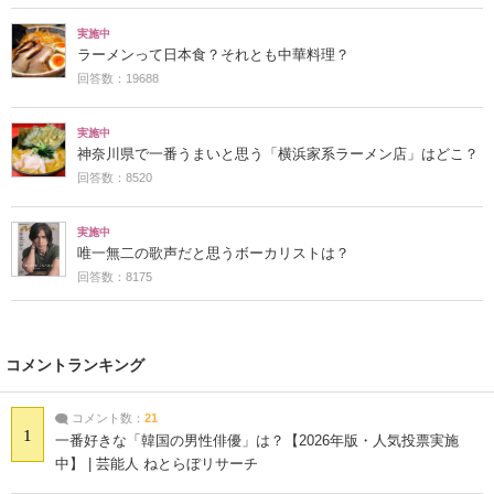
実施中
ラーメンって日本食？それとも中華料理？
回答数：19688
実施中
神奈川県で一番うまいと思う「横浜家系ラーメン店」はどこ？
回答数：8520
実施中
唯一無二の歌声だと思うボーカリストは？
回答数：8175
コメントランキング
コメント数：
21
1
一番好きな「韓国の男性俳優」は？【2026年版・人気投票実施
中】 | 芸能人 ねとらぼリサーチ