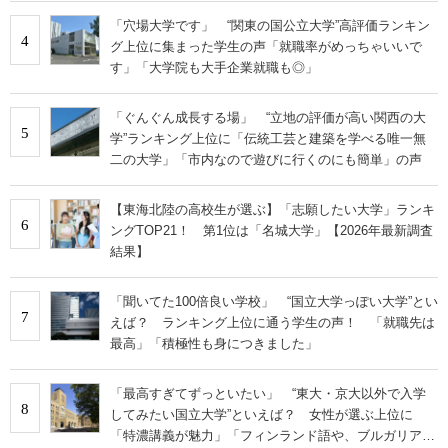
「穴場大学です」 “関東の国公立大学”高評価ランキン
4
グ上位に集まった学生の声「就職率がめっちゃいいで
す」「大学院も大手企業就職も◎」
「ぐんぐん成長する場」 “立地の評価が高い関西の大
5
学”ランキング上位に「伝統工芸と建築を学べる唯一無
二の大学」「市内なので遊びに行くのにも簡単」の声
【東海北陸の高校生が選ぶ】「志願したい大学」ランキ
6
ングTOP21！ 第1位は「名城大学」【2026年最新調査
結果】
「聞いてた100倍良い学校」 “国立大学っぽい大学”とい
7
えば？ ランキング上位に通う学生の声！ 「就職先は
最高」「積極性も身につきました」
「最高すぎてずっといたい」 “東大・京大以外で入学
8
してみたい国立大学”といえば？ 女性が選ぶ上位に
「特濃講義が魅力」「フィンランド語や、ブルガリア語