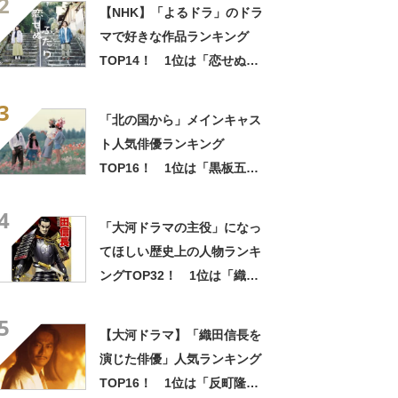
2
って泣ける」
【NHK】「よるドラ」のドラ
マで好きな作品ランキング
TOP14！ 1位は「恋せぬふ
たり」【2023年最新投票結
3
果】
「北の国から」メインキャス
ト人気俳優ランキング
TOP16！ 1位は「黒板五郎
（田中邦衛）」！【2023年最
4
新投票結果】
「大河ドラマの主役」になっ
てほしい歴史上の人物ランキ
ングTOP32！ 1位は「織田
信長」【2022年最新調査結
5
果】
【大河ドラマ】「織田信長を
演じた俳優」人気ランキング
TOP16！ 1位は「反町隆