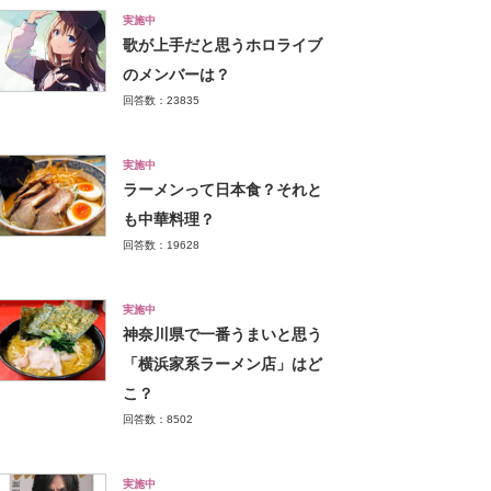
実施中
歌が上手だと思うホロライブ
のメンバーは？
回答数：23835
実施中
ラーメンって日本食？それと
も中華料理？
回答数：19628
実施中
神奈川県で一番うまいと思う
「横浜家系ラーメン店」はど
こ？
回答数：8502
実施中