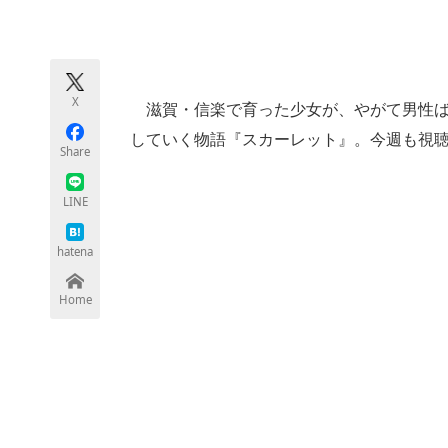
モノづくり技術者専門サイト
エレクトロ
X
滋賀・信楽で育った少女が、やがて男性ば
ちょっと気になるネットの話題
していく物語『スカーレット』。今週も視
Share
LINE
hatena
Home