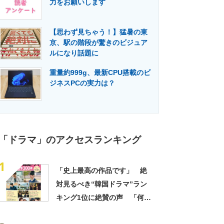
力をお願いします
門メディア
建設×テクノロジーの最前線
【思わず見ちゃう！】猛暑の東
京、駅の階段が驚きのビジュア
ルになり話題に
重量約999g、最新CPU搭載のビ
ジネスPCの実力は？
「ドラマ」のアクセスランキング
1
「史上最高の作品です」 絶
対見るべき“韓国ドラマ”ラン
キング1位に絶賛の声 「何度
見ても感動する」「最高に笑