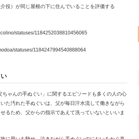
圭介役）が同じ屋根の下に住んでいることを評価する
piccolino/statuses/1184252038810456065
demodoa/statuses/1184247994540888064
ぐい
お父ちゃんの手ぬぐい」に関するエピソードも多くの人の心
ていた汚れた手ぬぐいは、父が毎日汗水流して働きながら
たせるため、父からの指示であえて洗っていないといいま
族に思いを馳せ、泣きながら手ぬぐいのにおいをかぐ喜