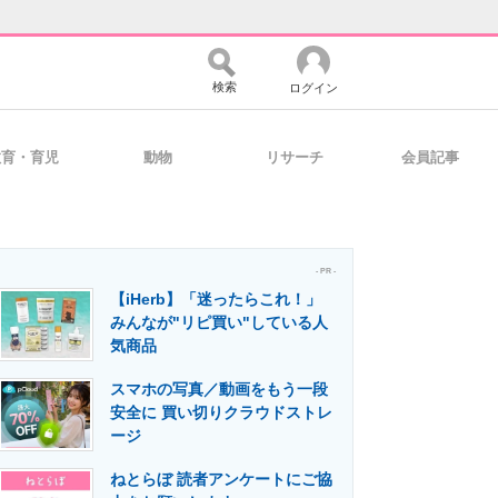
検索
ログイン
教育・育児
動物
リサーチ
会員記事
バイスの未来
好きが集まる 比べて選べる
- PR -
【iHerb】「迷ったらこれ！」
コミュニティ
マーケ×ITの今がよく分かる
みんなが"リピ買い"している人
気商品
スマホの写真／動画をもう一段
・活用を支援
安全に 買い切りクラウドストレ
ージ
ねとらぼ 読者アンケートにご協