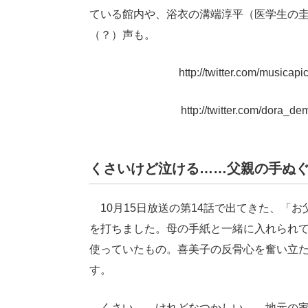
ている館内や、浴衣の溝端淳平（医学生の
（？）声も。
http://twitter.com/musica
http://twitter.com/dora_
くさいけど泣ける……父親の手ぬ
10月15日放送の第14話で出てきた、「
を打ちました。母の手紙と一緒に入れられ
使っていたもの。喜美子の反骨心を奮い立
す。
くさい……けれどなつかしい……地元の家