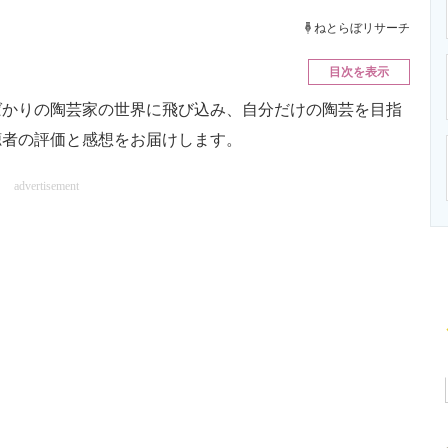
ニクス専門サイト
電子設計の基本と応用
エネルギーの専
ねとらぼリサーチ
目次を表示
かりの陶芸家の世界に飛び込み、自分だけの陶芸を目指
聴者の評価と感想をお届けします。
advertisement