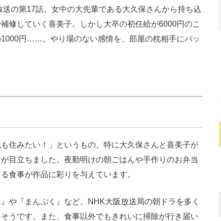
放送の第17話。女中の大先輩である大久保さんから持ち込
補修していく喜美子。しかし大卒の初任給が6000円のこ
1000円……。やり場のない感情を、部屋の枕相手にバッ
も住みたい！」というもの。特に大久保さんと喜美子が
声が目立ちました。夜勤明けの朝ごはんや手作りのお弁当
くる食事が作品に彩りを与えています。
』や『まんぷく』など、NHK大阪放送局の朝ドラを多く
るそうです。また、食事以外でもきれいに掃除が行き届い