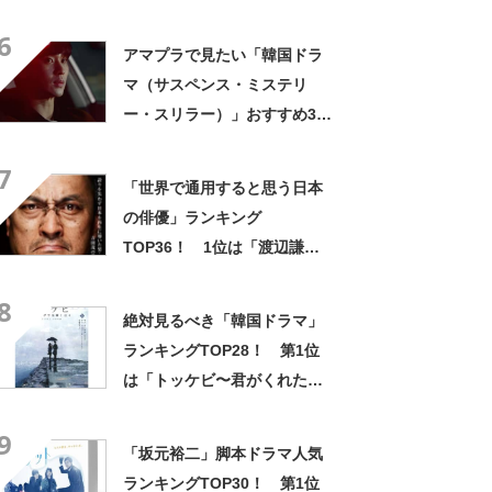
史」さんに決定！【2021年投
6
票結果】
アマプラで見たい「韓国ドラ
マ（サスペンス・ミステリ
ー・スリラー）」おすすめ3選
＆Amazonランキング
7
TOP10！【2022年6月】
「世界で通用すると思う日本
の俳優」ランキング
TOP36！ 1位は「渡辺謙」
【10月21日は渡辺謙さん誕生
8
日】
絶対見るべき「韓国ドラマ」
ランキングTOP28！ 第1位
は「トッケビ〜君がくれた愛
しい日々〜」【2025年3月31
9
日時点の途中結果】
「坂元裕二」脚本ドラマ人気
ランキングTOP30！ 第1位