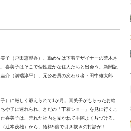
美子（戸田恵梨香）。勤め先は下着デザイナーの荒木さ
屋。喜美子はそこで個性豊かな住人たちと出会う。新聞記
田圭介（溝端淳平）、元公務員の変わり者・田中雄太郎
子）に厳しく鍛えられて1か月。喜美子がもらったお給
、ちや子に連れられ、さだの「下着ショー」を見に行くこ
った喜美子は、荒れた社内を見かねて手際よく片づける。
（辻本茂雄）から、給料5倍で引き抜きの打診が！