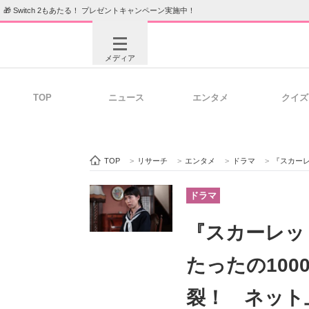
🎁 Switch 2もあたる！ プレゼントキャンペーン実施中！
メディア
TOP
ニュース
エンタメ
クイズ
注目記事を集めた総合ページ
ITの今
TOP
>
リサーチ
>
エンタメ
>
ドラマ
>
『スカーレッ
ビジネスと働き方のヒント
AI活用
ドラマ
『スカーレッ
ITエンジニア向け専門サイト
企業向けI
たったの10
裂！ ネット