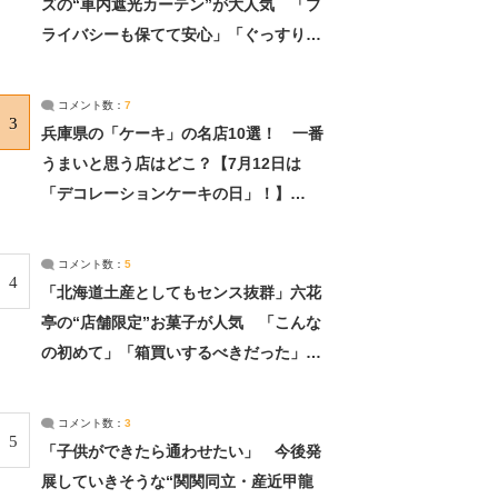
ズの“車内遮光カーテン”が大人気 「プ
ライバシーも保てて安心」「ぐっすり眠
れました」（2/2） | ライフ ねとらぼリ
サーチ：2ページ目
コメント数：
7
3
兵庫県の「ケーキ」の名店10選！ 一番
うまいと思う店はどこ？【7月12日は
「デコレーションケーキの日」！】
（2/4） | 兵庫県 ねとらぼリサーチ：2ペ
ージ目
コメント数：
5
4
「北海道土産としてもセンス抜群」六花
亭の“店舗限定”お菓子が人気 「こんな
の初めて」「箱買いするべきだった」
（1/2） | 北海道 ねとらぼリサーチ
コメント数：
3
5
「子供ができたら通わせたい」 今後発
展していきそうな“関関同立・産近甲龍