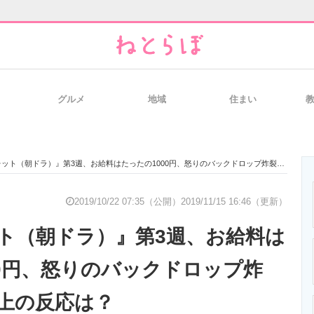
グルメ
地域
住まい
と未来を見通す
スマホと通信の最新トレンド
進化するPCとデ
ト（朝ドラ）』第3週、お給料はたったの1000円、怒りのバックドロップ炸裂！ ネット上の反応は？
のいまが分かる
企業ITのトレンドを詳説
経営リーダーの
2019/10/22 07:35（公開）
2019/11/15 16:46（更新）
ト（朝ドラ）』第3週、お給料は
T製品の総合サイト
IT製品の技術・比較・事例
製造業のIT導入
00円、怒りのバックドロップ炸
上の反応は？