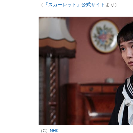
（
『スカーレット』公式サイト
より）
（C）
NHK