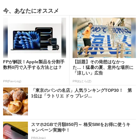
今、あなたにオススメ
FPが解説！Apple製品を分割手
【話題】その発想はなかっ
数料0円で入手する方法とは？
た…！猛暑の夏、意外な場所に
「涼しい」広告
PR(Fav-Log)
PR(ねとらぼ)
「東京のパンの名店」人気ランキングTOP30！ 第
1位は「ラトリエ ドゥ プレジ...
スマホ2GBで月額850円～ 格安SIMをお得に使うキ
ャンペーン実施中！
PR(IIJmio)