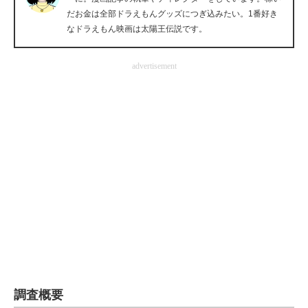
だお金は全部ドラえもんグッズにつぎ込みたい。1番好き
企業向けIT製品の総合サイト
なドラえもん映画は太陽王伝説です。
IT製品の技術・比較・事例
advertisement
製造業のIT導入・活用を支援
モノづくり技術者専門サイト
エレクトロニクス専門サイト
電子設計の基本と応用
エネルギーの専門メディア
建設×テクノロジーの最前線
ちょっと気になるネットの話題
調査概要