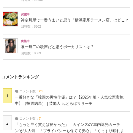
実施中
神奈川県で一番うまいと思う「横浜家系ラーメン店」はどこ？
回答数：8502
実施中
唯一無二の歌声だと思うボーカリストは？
回答数：8069
コメントランキング
コメント数：
20
1
一番好きな「韓国の男性俳優」は？【2026年版・人気投票実施
中】（投票結果） | 芸能人 ねとらぼリサーチ
コメント数：
7
2
「もっと早く買えば良かった」 カインズの“車内遮光カーテ
ン”が大人気 「プライバシーも保てて安心」「ぐっすり眠れま