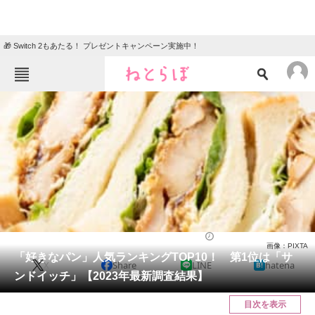
🎁 Switch 2もあたる！ プレゼントキャンペーン実施中！
ねとらぼメニュー
TOP
ニュース
エンタメ
クイズ
グルメ
地域
住まい
教育・育児
動物
リサーチ
パン（ベーカリー）
2023/11/01 12:20（公開）
画像：PIXTA
会員記事
「好きなパン」人気ランキングTOP10！ 第1位は「サ
X
Share
LINE
hatena
ンドイッチ」【2023年最新調査結果】
メディア
目次を表示
注目記事を集めた総合ページ