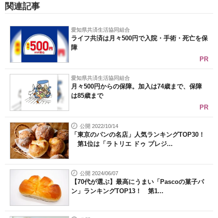
関連記事
愛知県共済生活協同組合
ライフ共済は月々500円で入院・手術・死亡を保
障
PR
愛知県共済生活協同組合
月々500円からの保障。加入は74歳まで、保障
は85歳まで
PR
公開 2022/10/14
「東京のパンの名店」人気ランキングTOP30！
第1位は「ラトリエ ドゥ プレジ...
公開 2024/06/07
【70代が選ぶ】最高にうまい「Pascoの菓子パ
ン」ランキングTOP13！ 第1...