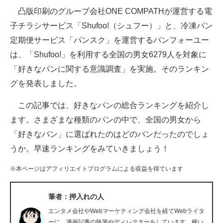
凸版印刷のグループ会社ONE COMPATHが運営する電
ITの今と未来を見通す
子チラシサービス「Shufoo!（シュフー）」と、冷凍パン
定期便サービス「パンスク」を運営するパンフォーユー
スマホと通信の最新トレンド
は、「Shufoo!」を利用する全国の男女6279人を対象に
進化するPCとデバイスの未来
「好きなパンに関する意識調査」を実施。そのランキン
グを発表しました。
好きが集まる 比べて選べる
この記事では、好きなパンの総合ランキングを紹介し
ビジネスと働き方のヒント
ます。さまざまな種類のパンの中で、全国の男女から
AI活用のいまが分かる
「好きなパン」に選ばれたのはどのパンだったのでしょ
うか。早速ランキングをみていきましょう！
企業ITのトレンドを詳説
※本ページはアフィリエイトプログラムによる収益を得ています
経営リーダーのコミュニティ
マーケ×ITの今がよく分かる
筆者：押入れの人
エンタメ会社やWebマーケティング会社を経てWebライタ
ITエンジニア向け専門サイト
ーに。漫画記事の執筆やディレクターをしています。稼い