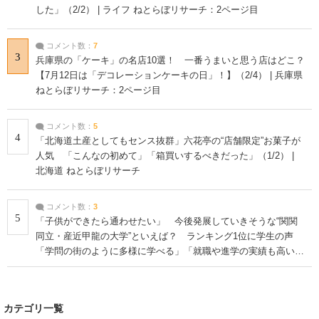
した」（2/2） | ライフ ねとらぼリサーチ：2ページ目
コメント数：
7
3
兵庫県の「ケーキ」の名店10選！ 一番うまいと思う店はどこ？
【7月12日は「デコレーションケーキの日」！】（2/4） | 兵庫県
ねとらぼリサーチ：2ページ目
コメント数：
5
4
「北海道土産としてもセンス抜群」六花亭の“店舗限定”お菓子が
人気 「こんなの初めて」「箱買いするべきだった」（1/2） |
北海道 ねとらぼリサーチ
コメント数：
3
5
「子供ができたら通わせたい」 今後発展していきそうな“関関
同立・産近甲龍の大学”といえば？ ランキング1位に学生の声
「学問の街のように多様に学べる」「就職や進学の実績も高い」
| 大学 ねとらぼリサーチ
カテゴリ一覧