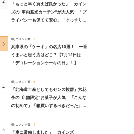
2
「もっと早く買えば良かった」 カイン
ズの“車内遮光カーテン”が大人気 「プ
ライバシーも保てて安心」「ぐっすり眠
れました」（2/2） | ライフ ねとらぼリ
サーチ：2ページ目
コメント数：
7
3
兵庫県の「ケーキ」の名店10選！ 一番
うまいと思う店はどこ？【7月12日は
「デコレーションケーキの日」！】
（2/4） | 兵庫県 ねとらぼリサーチ：2ペ
ージ目
コメント数：
5
4
「北海道土産としてもセンス抜群」六花
亭の“店舗限定”お菓子が人気 「こんな
の初めて」「箱買いするべきだった」
（1/2） | 北海道 ねとらぼリサーチ
コメント数：
4
5
「車に常備しました」 カインズ