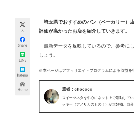
モノづくり技術者専門サイト
エレクトロ
埼玉県でおすすめのパン（ベーカリー）店を
X
評価が高かったお店を紹介していきます。
ちょっと気になるネットの話題
Share
最新データを反映しているので、参考にし
しょう。
LINE
※本ページはアフィリエイトプログラムによる収益を
hatena
筆者：chococo
Home
スイーツネタを中心にネット上で活動している
ッキー（アメリカのもの！）が大好物。自分