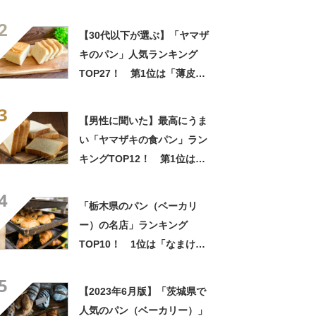
1位は「ランチパック （ピー
2
ナッツ・たまご・ツナマヨネ
【30代以下が選ぶ】「ヤマザ
ーズ）」【2024年最新調査結
キのパン」人気ランキング
果】
TOP27！ 第1位は「薄皮シ
リーズ」【2024年最新調査結
3
果】
【男性に聞いた】最高にうま
い「ヤマザキの食パン」ラン
キングTOP12！ 第1位は
「ロイヤルブレッド」【2026
4
年最新調査結果】
「栃木県のパン（ベーカリ
ー）の名店」ランキング
TOP10！ 1位は「なまけも
ののパン屋」【2022年10月
5
版】
【2023年6月版】「茨城県で
人気のパン（ベーカリー）」