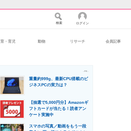
検索
ログイン
教育・育児
動物
リサーチ
会員記事
バイスの未来
好きが集まる 比べて選べる
- PR -
重量約999g、最新CPU搭載のビ
コミュニティ
マーケ×ITの今がよく分かる
ジネスPCの実力は？
【抽選で5,000円分】Amazonギ
・活用を支援
フトカードが当たる！読者アン
ケート実施中
スマホの写真／動画をもう一段