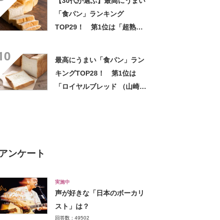
【30代が選ぶ】最高にうまい
「食パン」ランキング
TOP29！ 第1位は「超熟
（Pasco）」【2024年最新調
10
査結果】
最高にうまい「食パン」ラン
キングTOP28！ 第1位は
「ロイヤルブレッド （山崎製
パン）」【2026年最新調査結
果】
アンケート
実施中
声が好きな「日本のボーカリ
スト」は？
回答数：49502