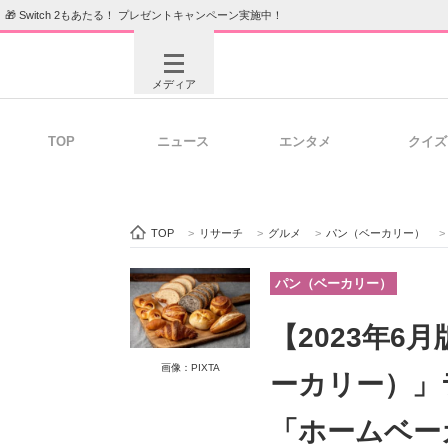
🎁 Switch 2もあたる！ プレゼントキャンペーン実施中！
メディア
TOP
ニュース
エンタメ
クイズ
注目記事を集めた総合ページ
ITの今
TOP
>
リサーチ
>
グルメ
>
パン（ベーカリー）
>
ビジネスと働き方のヒント
AI活用
パン（ベーカリー）
【2023年
ITエンジニア向け専門サイト
企業向けI
画像：PIXTA
ーカリー）」ラ
「ホームベー