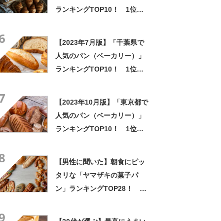
ランキングTOP10！ 1位は
「ベッカライ・ブロートツァ
6
イト」
【2023年7月版】「千葉県で
人気のパン（ベーカリー）」
ランキングTOP10！ 1位は
「kamobakery」
7
【2023年10月版】「東京都で
人気のパン（ベーカリー）」
ランキングTOP10！ 1位は
「ブーランジェリー セイジア
8
サクラ」
【男性に聞いた】朝食にピッ
タリな「ヤマザキの菓子パ
ン」ランキングTOP28！ 第
1位は「ロイヤルバターロー
9
ル」【2024年最新調査結果】