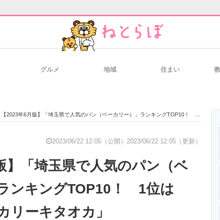
グルメ
地域
住まい
と未来を見通す
スマホと通信の最新トレンド
進化するPCとデ
【2023年6月版】「埼玉県で人気のパン（ベーカリー）」ランキングTOP10！ 1位は「ホームベーカリーキタオカ」
のいまが分かる
企業ITのトレンドを詳説
経営リーダーの
2023/06/22 12:05（公開）
2023/06/22 12:05（更新）
6月版】「埼玉県で人気のパン（ベ
T製品の総合サイト
IT製品の技術・比較・事例
製造業のIT導入
ンキングTOP10！ 1位は
カリーキタオカ」