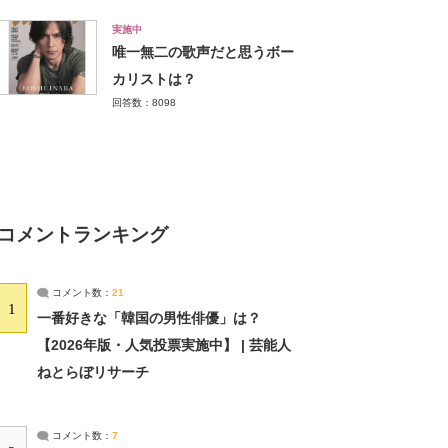
実施中
唯一無二の歌声だと思うボー
カリストは？
回答数：8098
コメントランキング
コメント数：
21
1
一番好きな「韓国の男性俳優」は？
【2026年版・人気投票実施中】 | 芸能人
ねとらぼリサーチ
コメント数：
7